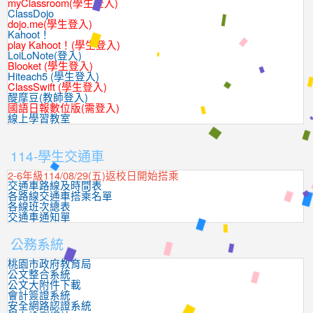
myClassroom(學生登入)
ClassDojo
dojo.me(學生登入)
Kahoot！
play Kahoot！(學生登入)
LoiLoNote(登入)
Blooket (學生登入)
Hiteach5 (學生登入)
ClassSwift (學生登入)
醍摩豆(教師登入)
國語日報數位版(需登入)
線上學習教室
:::
114-學生交通車
2-6年級114/08/29(五)返校日開始搭乘
交通車路線及時間表
各路線交通車搭乘名單
各線班次總表
交通車通知單
公務系統
桃園市政府教育局
公文整合系統
公文大附件下載
會計簽證系統
安全網路認證系統