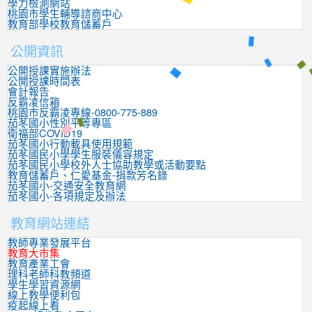
學力檢測網站
桃園市學生輔導諮商中心
教育部學校教育儲蓄戶
公開資訊
公開授課實施辦法
公開授課時間表
會計報告
反霸凌信箱
桃園市反霸凌專線-0800-775-889
茄苳國小性別平等專區
衛福部COVID19
茄苳國小行動載具使用規範
茄苳國民小學學生服裝儀容規定
茄苳國民小學校外人士協助教學或活動要點
教育儲蓄戶、仁愛基金-捐款芳名錄
茄苳國小-交通安全教育網
茄苳國小-各項規定及辦法
教育網站連結
教師專業發展平台
教育大市集
教育產業工會
理科老師科教頻道
學生學習資源網
線上教學便利包
疫起線上看