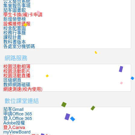
公文整合系統
集會報告事項
茄苳圖書館
學生卡換(補)卡申請
新增榮譽榜
設備維修通報
校舍配置圖
校務行事曆
課程計畫
教科書版本
各處室分機號碼
網路服務
校園活動相簿
校園活動影片
校園活動直播
班級網頁
教師網路磁碟
網速測速(校內使用)
數位課堂連結
茄苳Gmail
申請Office 365
登入Office 365
Adobe授權
登入Canva
myViewBoard