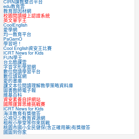
CIRN課教整合平台
edu教育雲
教育部因材網
校園閱讀線上認證系統
英文單字王
CoolEnglish
愛學網
均一教育平台
PaGamO
學習吧！
Cool English資安王比賽
ICRT News for Kids
FUN學王
台北酷課雲
字音字形學習網
數位閱讀學習平台
數位讀寫網
愛的書庫
課文本位閱讀理解教學策略資料庫
圖書教師電子報
維基百科
資安素養自評網站
國際運算思維挑戰賽
ICRT News for Kids
海洋教育有獎徵答
公視兒少教育資源網
租稅小學堂等你來挑戰
桃園市國小全民健保(含正確用藥)有獎徵答
國圖到你家