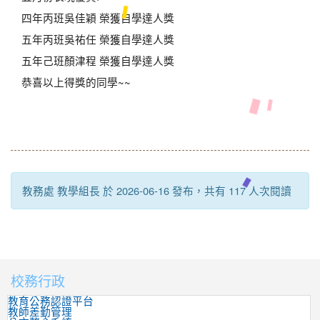
四年丙班吳佳穎 榮獲自學達人獎
五年丙班吳祐任 榮獲自學達人獎
五年己班顏津程 榮獲自學達人獎
恭喜以上得獎的同學~~
教務處 教學組長 於 2026-06-16 發布，共有 117 人次閱讀
校務行政
:::
教育公務認證平台
教師差勤管理