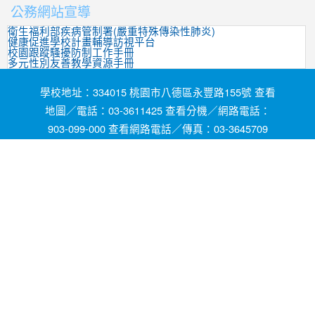
公務網站宣導
衛生福利部疾病管制署(嚴重特殊傳染性肺炎)
健康促進學校計畫輔導訪視平台
校園跟蹤騷擾防制工作手冊
多元性別友善教學資源手冊
學校地址：334015 桃園市八德區永豐路155號 查看
地圖／電話：03-3611425 查看分機／網路電話：
903-099-000 查看網路電話／傳真：03-3645709
網頁維護by茄苳國小資訊組