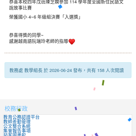
恭喜本校四年戊班陳芝嫻參加 114 學年度全國新住民語文
說故事比賽
榮獲國小 4~6 年級組決賽「入選獎」
恭喜得獎的同學~
感謝越南語阮瑞玲老師的指導
教務處 教學組長 於 2026-06-24 發布，共有 158 人次閱讀
校務行政
:::
教育公務認證平台
教師差勤管理
公文整合系統
集會報告事項
茄苳圖書館