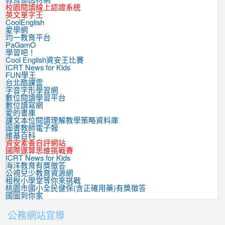
校園閱讀線上認證系統
英文單字王
CoolEnglish
愛學網
均一教育平台
PaGamO
學習吧！
Cool English資安王比賽
ICRT News for Kids
FUN學王
台北酷課雲
字音字形學習網
數位閱讀學習平台
數位讀寫網
愛的書庫
課文本位閱讀理解教學策略資料庫
圖書教師電子報
維基百科
資安素養自評網站
國際運算思維挑戰賽
ICRT News for Kids
海洋教育有獎徵答
公視兒少教育資源網
租稅小學堂等你來挑戰
桃園市國小全民健保(含正確用藥)有獎徵答
國圖到你家
公務網站宣導