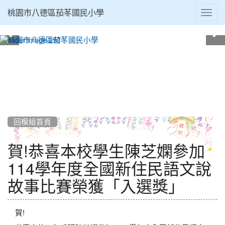
Toggl
桃園市八德區茄苳國民小學
navig
:::
回模組首頁
賀!恭喜本校學生陳芝嫻參加
114學年度全國新住民語文說
故事比賽榮獲「入選獎」
賀!