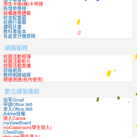
學生卡換(補)卡申請
新增榮譽榜
設備維修通報
校舍配置圖
校務行事曆
課程計畫
教科書版本
各處室分機號碼
網路服務
校園活動相簿
校園活動影片
校園活動直播
班級網頁
教師網路磁碟
網速測速(校內使用)
數位課堂連結
茄苳Gmail
申請Office 365
登入Office 365
Adobe授權
登入Canva
myViewBoard
myClassroom(學生登入)
ClassDojo
dojo.me(學生登入)