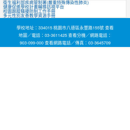
衛生福利部疾病管制署(嚴重特殊傳染性肺炎)
健康促進學校計畫輔導訪視平台
校園跟蹤騷擾防制工作手冊
多元性別友善教學資源手冊
學校地址：334015 桃園市八德區永豐路155號 查看
地圖／電話：03-3611425 查看分機／網路電話：
903-099-000 查看網路電話／傳真：03-3645709
網頁維護by茄苳國小資訊組