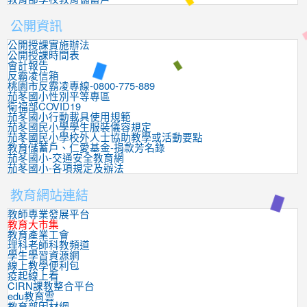
公開資訊
公開授課實施辦法
公開授課時間表
會計報告
反霸凌信箱
桃園市反霸凌專線-0800-775-889
茄苳國小性別平等專區
衛福部COVID19
茄苳國小行動載具使用規範
茄苳國民小學學生服裝儀容規定
茄苳國民小學校外人士協助教學或活動要點
教育儲蓄戶、仁愛基金-捐款芳名錄
茄苳國小-交通安全教育網
茄苳國小-各項規定及辦法
教育網站連結
教師專業發展平台
教育大市集
教育產業工會
理科老師科教頻道
學生學習資源網
線上教學便利包
疫起線上看
CIRN課教整合平台
edu教育雲
教育部因材網