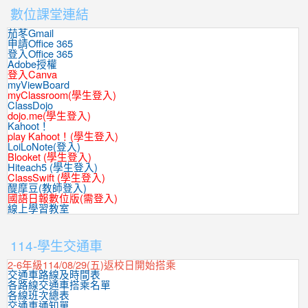
數位課堂連結
茄苳Gmail
申請Office 365
登入Office 365
Adobe授權
登入Canva
myViewBoard
myClassroom(學生登入)
ClassDojo
dojo.me(學生登入)
Kahoot！
play Kahoot！(學生登入)
LoiLoNote(登入)
Blooket (學生登入)
Hiteach5 (學生登入)
ClassSwift (學生登入)
醍摩豆(教師登入)
國語日報數位版(需登入)
線上學習教室
:::
114-學生交通車
2-6年級114/08/29(五)返校日開始搭乘
交通車路線及時間表
各路線交通車搭乘名單
各線班次總表
交通車通知單