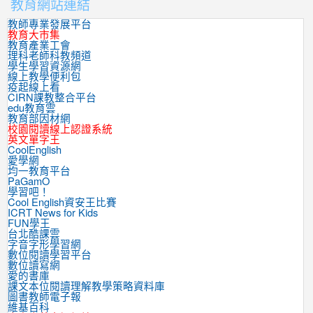
教育網站連結
教師專業發展平台
教育大市集
教育產業工會
理科老師科教頻道
學生學習資源網
線上教學便利包
疫起線上看
CIRN課教整合平台
edu教育雲
教育部因材網
校園閱讀線上認證系統
英文單字王
CoolEnglish
愛學網
均一教育平台
PaGamO
學習吧！
Cool English資安王比賽
ICRT News for Kids
FUN學王
台北酷課雲
字音字形學習網
數位閱讀學習平台
數位讀寫網
愛的書庫
課文本位閱讀理解教學策略資料庫
圖書教師電子報
維基百科