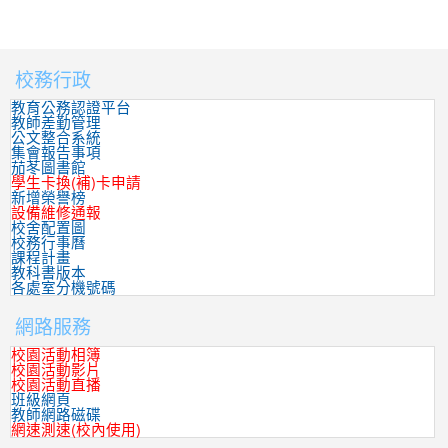
校務行政
:::
教育公務認證平台
教師差勤管理
公文整合系統
集會報告事項
茄苳圖書館
學生卡換(補)卡申請
新增榮譽榜
設備維修通報
校舍配置圖
校務行事曆
課程計畫
教科書版本
各處室分機號碼
網路服務
校園活動相簿
校園活動影片
校園活動直播
班級網頁
教師網路磁碟
網速測速(校內使用)