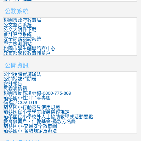
公務系統
桃園市政府教育局
公文整合系統
公文大附件下載
會計簽證系統
安全網路認證系統
學力檢測網站
桃園市學生輔導諮商中心
教育部學校教育儲蓄戶
公開資訊
公開授課實施辦法
公開授課時間表
會計報告
反霸凌信箱
桃園市反霸凌專線-0800-775-889
茄苳國小性別平等專區
衛福部COVID19
茄苳國小行動載具使用規範
茄苳國民小學學生服裝儀容規定
茄苳國民小學校外人士協助教學或活動要點
教育儲蓄戶、仁愛基金-捐款芳名錄
茄苳國小-交通安全教育網
茄苳國小-各項規定及辦法