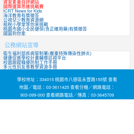
資安素養自評網站
國際運算思維挑戰賽
ICRT News for Kids
海洋教育有獎徵答
公視兒少教育資源網
租稅小學堂等你來挑戰
桃園市國小全民健保(含正確用藥)有獎徵答
國圖到你家
公務網站宣導
衛生福利部疾病管制署(嚴重特殊傳染性肺炎)
健康促進學校計畫輔導訪視平台
校園跟蹤騷擾防制工作手冊
多元性別友善教學資源手冊
學校地址：334015 桃園市八德區永豐路155號 查看
地圖／電話：03-3611425 查看分機／網路電話：
903-099-000 查看網路電話／傳真：03-3645709
網頁維護by茄苳國小資訊組