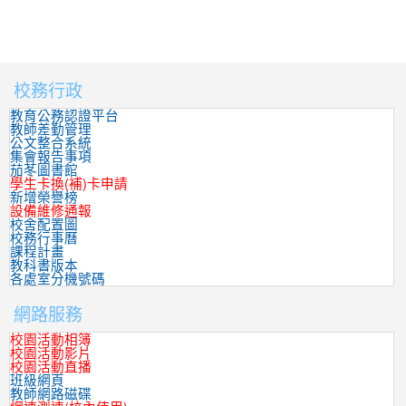
校務行政
:::
教育公務認證平台
教師差勤管理
公文整合系統
集會報告事項
茄苳圖書館
學生卡換(補)卡申請
新增榮譽榜
設備維修通報
校舍配置圖
校務行事曆
課程計畫
教科書版本
各處室分機號碼
網路服務
校園活動相簿
校園活動影片
校園活動直播
班級網頁
教師網路磁碟