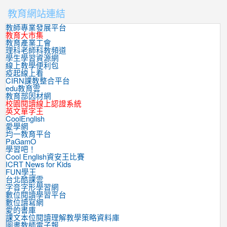
教育網站連結
教師專業發展平台
教育大市集
教育產業工會
理科老師科教頻道
學生學習資源網
線上教學便利包
疫起線上看
CIRN課教整合平台
edu教育雲
教育部因材網
校園閱讀線上認證系統
英文單字王
CoolEnglish
愛學網
均一教育平台
PaGamO
學習吧！
Cool English資安王比賽
ICRT News for Kids
FUN學王
台北酷課雲
字音字形學習網
數位閱讀學習平台
數位讀寫網
愛的書庫
課文本位閱讀理解教學策略資料庫
圖書教師電子報