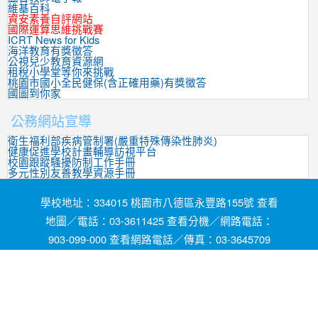
維基百科
資安素養自評網站
國際運算思維挑戰賽
ICRT News for Kids
海洋教育有獎徵答
公視兒少教育資源網
租稅小學堂等你來挑戰
桃園市國小全民健保(含正確用藥)有獎徵答
國圖到你家
公務網站宣導
衛生福利部疾病管制署(嚴重特殊傳染性肺炎)
健康促進學校計畫輔導訪視平台
校園跟蹤騷擾防制工作手冊
多元性別友善教學資源手冊
學校地址：334015 桃園市八德區永豐路155號 查看
地圖／電話：03-3611425 查看分機／網路電話：
903-099-000 查看網路電話／傳真：03-3645709
網頁維護by茄苳國小資訊組