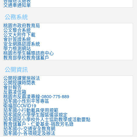
各線班次總表
交通車通知單
公務系統
桃園市政府教育局
公文整合系統
公文大附件下載
會計簽證系統
安全網路認證系統
學力檢測網站
桃園市學生輔導諮商中心
教育部學校教育儲蓄戶
公開資訊
公開授課實施辦法
公開授課時間表
會計報告
反霸凌信箱
桃園市反霸凌專線-0800-775-889
茄苳國小性別平等專區
衛福部COVID19
茄苳國小行動載具使用規範
茄苳國民小學學生服裝儀容規定
茄苳國民小學校外人士協助教學或活動要點
教育儲蓄戶、仁愛基金-捐款芳名錄
茄苳國小-交通安全教育網
茄苳國小-各項規定及辦法