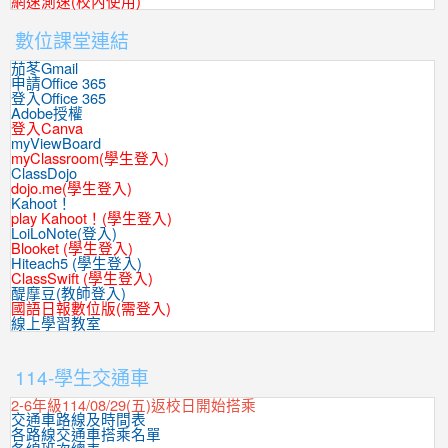
網速測速(校內使用)
數位課堂連結
茄苳Gmail
申請Office 365
登入Office 365
Adobe授權
登入Canva
myViewBoard
myClassroom(學生登入)
ClassDojo
dojo.me(學生登入)
Kahoot！
play Kahoot！(學生登入)
LoiLoNote(登入)
Blooket (學生登入)
Hiteach5 (學生登入)
ClassSwift (學生登入)
醍摩豆(教師登入)
國語日報數位版(需登入)
線上學習教室
:::
114-學生交通車
2-6年級114/08/29(五)返校日開始搭乘
交通車路線及時間表
各路線交通車搭乘名單