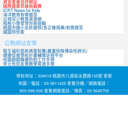
資安素養自評網站
國際運算思維挑戰賽
ICRT News for Kids
海洋教育有獎徵答
公視兒少教育資源網
租稅小學堂等你來挑戰
桃園市國小全民健保(含正確用藥)有獎徵答
國圖到你家
公務網站宣導
衛生福利部疾病管制署(嚴重特殊傳染性肺炎)
健康促進學校計畫輔導訪視平台
校園跟蹤騷擾防制工作手冊
多元性別友善教學資源手冊
學校地址：334015 桃園市八德區永豐路155號 查看
地圖／電話：03-3611425 查看分機／網路電話：
903-099-000 查看網路電話／傳真：03-3645709
網頁維護by茄苳國小資訊組