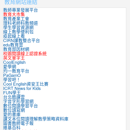
教育網站連結
教師專業發展平台
教育大市集
教育產業工會
理科老師科教頻道
學生學習資源網
線上教學便利包
疫起線上看
CIRN課教整合平台
edu教育雲
教育部因材網
校園閱讀線上認證系統
英文單字王
CoolEnglish
愛學網
均一教育平台
PaGamO
學習吧！
Cool English資安王比賽
ICRT News for Kids
FUN學王
台北酷課雲
字音字形學習網
數位閱讀學習平台
數位讀寫網
愛的書庫
課文本位閱讀理解教學策略資料庫
圖書教師電子報
維基百科