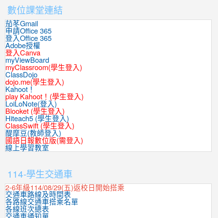
數位課堂連結
茄苳Gmail
申請Office 365
登入Office 365
Adobe授權
登入Canva
myViewBoard
myClassroom(學生登入)
ClassDojo
dojo.me(學生登入)
Kahoot！
play Kahoot！(學生登入)
LoiLoNote(登入)
Blooket (學生登入)
Hiteach5 (學生登入)
ClassSwift (學生登入)
醍摩豆(教師登入)
國語日報數位版(需登入)
線上學習教室
:::
114-學生交通車
2-6年級114/08/29(五)返校日開始搭乘
交通車路線及時間表
各路線交通車搭乘名單
各線班次總表
交通車通知單