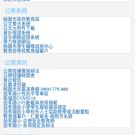
公務系統
桃園市政府教育局
公文整合系統
公文大附件下載
會計簽證系統
安全網路認證系統
學力檢測網站
桃園市學生輔導諮商中心
教育部學校教育儲蓄戶
公開資訊
公開授課實施辦法
公開授課時間表
會計報告
反霸凌信箱
桃園市反霸凌專線-0800-775-889
茄苳國小性別平等專區
衛福部COVID19
茄苳國小行動載具使用規範
茄苳國民小學學生服裝儀容規定
茄苳國民小學校外人士協助教學或活動要點
教育儲蓄戶、仁愛基金-捐款芳名錄
茄苳國小-交通安全教育網
茄苳國小-各項規定及辦法