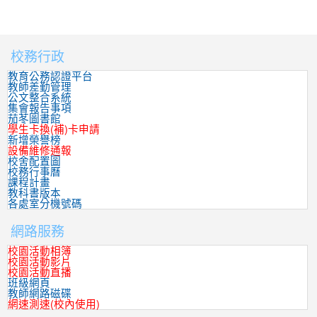
校務行政
:::
教育公務認證平台
教師差勤管理
公文整合系統
集會報告事項
茄苳圖書館
學生卡換(補)卡申請
新增榮譽榜
設備維修通報
校舍配置圖
校務行事曆
課程計畫
教科書版本
各處室分機號碼
網路服務
校園活動相簿
校園活動影片
校園活動直播
班級網頁
教師網路磁碟
網速測速(校內使用)