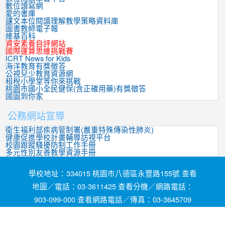
數位讀寫網
愛的書庫
課文本位閱讀理解教學策略資料庫
圖書教師電子報
維基百科
資安素養自評網站
國際運算思維挑戰賽
ICRT News for Kids
海洋教育有獎徵答
公視兒少教育資源網
租稅小學堂等你來挑戰
桃園市國小全民健保(含正確用藥)有獎徵答
國圖到你家
公務網站宣導
衛生福利部疾病管制署(嚴重特殊傳染性肺炎)
健康促進學校計畫輔導訪視平台
校園跟蹤騷擾防制工作手冊
多元性別友善教學資源手冊
學校地址：334015 桃園市八德區永豐路155號 查看
地圖／電話：03-3611425 查看分機／網路電話：
903-099-000 查看網路電話／傳真：03-3645709
網頁維護by茄苳國小資訊組