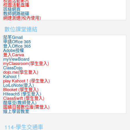
校園活動影片
校園活動直播
班級網頁
教師網路磁碟
網速測速(校內使用)
數位課堂連結
茄苳Gmail
申請Office 365
登入Office 365
Adobe授權
登入Canva
myViewBoard
myClassroom(學生登入)
ClassDojo
dojo.me(學生登入)
Kahoot！
play Kahoot！(學生登入)
LoiLoNote(登入)
Blooket (學生登入)
Hiteach5 (學生登入)
ClassSwift (學生登入)
醍摩豆(教師登入)
國語日報數位版(需登入)
線上學習教室
:::
114-學生交通車