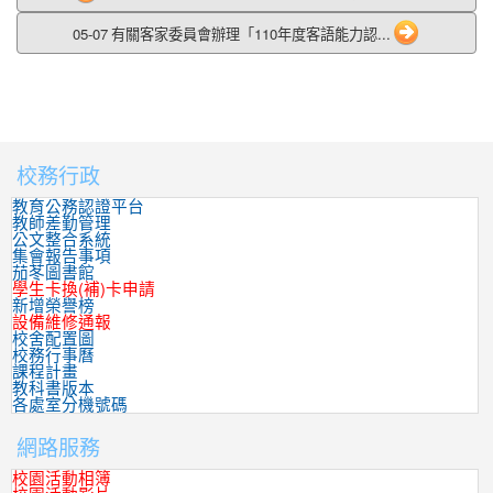
05-07 有關客家委員會辦理「110年度客語能力認...
校務行政
:::
教育公務認證平台
教師差勤管理
公文整合系統
集會報告事項
茄苳圖書館
學生卡換(補)卡申請
新增榮譽榜
設備維修通報
校舍配置圖
校務行事曆
課程計畫
教科書版本
各處室分機號碼
網路服務
校園活動相簿