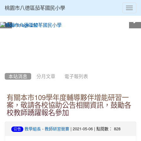
Toggl
桃園市八德區茄苳國民小學
navig
:::
本站消息
分月文章
電子報列表
有關本市109學年度輔導夥伴增能研習一
案，敬請各校協助公告相關資訊，鼓勵各
校教師踴躍報名參加
-
| 2021-05-06 | 點閱數： 828
教學組長
教師研習競賽
公告