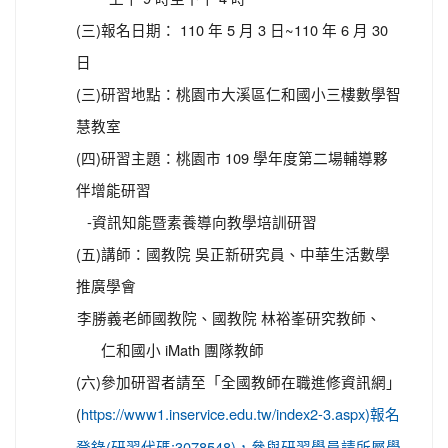
(三)報名日期： 110 年 5 月 3 日~110 年 6 月 30
日
(三)研習地點：桃園市大溪區仁和國小三樓數學智
慧教室
(四)研習主題：桃園市 109 學年度第二場輔導夥
伴增能研習
-資訊知能暨素養導向教學培訓研習
(五)講師：國教院 吳正新研究員、中華生活數學
推廣學會
李勝義老師國教院、國教院 林裕峯研究教師、
仁和國小 iMath 團隊教師
(六)參加研習者請至「全國教師在職進修資訊網」
(
https://www1.inservice.edu.tw/index2-3.aspx)報名
登錄(研習代碼:3078548)，參與研習學員請所屬學