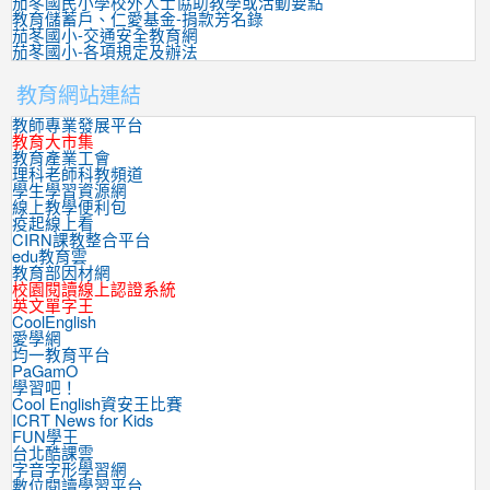
茄苳國民小學校外人士協助教學或活動要點
教育儲蓄戶、仁愛基金-捐款芳名錄
茄苳國小-交通安全教育網
茄苳國小-各項規定及辦法
教育網站連結
教師專業發展平台
教育大市集
教育產業工會
理科老師科教頻道
學生學習資源網
線上教學便利包
疫起線上看
CIRN課教整合平台
edu教育雲
教育部因材網
校園閱讀線上認證系統
英文單字王
CoolEnglish
愛學網
均一教育平台
PaGamO
學習吧！
Cool English資安王比賽
ICRT News for Kids
FUN學王
台北酷課雲
字音字形學習網
數位閱讀學習平台