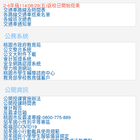
2-6年級114/08/29(五)返校日開始搭乘
交通車路線及時間表
各路線交通車搭乘名單
各線班次總表
交通車通知單
公務系統
桃園市政府教育局
公文整合系統
公文大附件下載
會計簽證系統
安全網路認證系統
學力檢測網站
桃園市學生輔導諮商中心
教育部學校教育儲蓄戶
公開資訊
公開授課實施辦法
公開授課時間表
會計報告
反霸凌信箱
桃園市反霸凌專線-0800-775-889
茄苳國小性別平等專區
衛福部COVID19
茄苳國小行動載具使用規範
茄苳國民小學學生服裝儀容規定