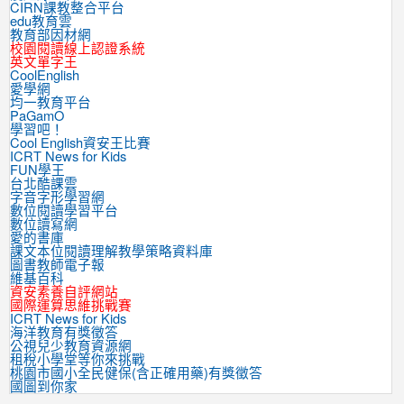
CIRN課教整合平台
edu教育雲
教育部因材網
校園閱讀線上認證系統
英文單字王
CoolEnglish
愛學網
均一教育平台
PaGamO
學習吧！
Cool English資安王比賽
ICRT News for Kids
FUN學王
台北酷課雲
字音字形學習網
數位閱讀學習平台
數位讀寫網
愛的書庫
課文本位閱讀理解教學策略資料庫
圖書教師電子報
維基百科
資安素養自評網站
國際運算思維挑戰賽
ICRT News for Kids
海洋教育有獎徵答
公視兒少教育資源網
租稅小學堂等你來挑戰
桃園市國小全民健保(含正確用藥)有獎徵答
國圖到你家