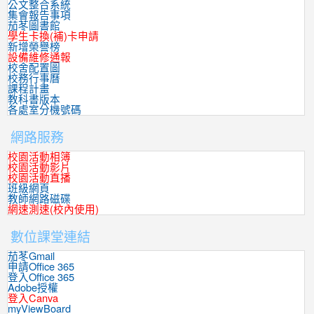
公文整合系統
集會報告事項
茄苳圖書館
學生卡換(補)卡申請
新增榮譽榜
設備維修通報
校舍配置圖
校務行事曆
課程計畫
教科書版本
各處室分機號碼
網路服務
校園活動相簿
校園活動影片
校園活動直播
班級網頁
教師網路磁碟
網速測速(校內使用)
數位課堂連結
茄苳Gmail
申請Office 365
登入Office 365
Adobe授權
登入Canva
myViewBoard