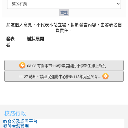
網友個人意見，不代表本站立場，對於發言內容，由發表者自
負責任。
發表
樹狀展開
者
03-08 有關本市113學年度國民小學新生線上報到...
11-27 轉知平鎮國民運動中心辦理113年兒童冬令...
校務行政
:::
教育公務認證平台
教師差勤管理