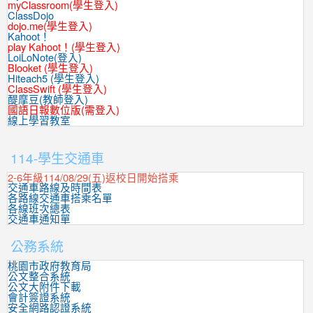
myClassroom(學生登入)
ClassDojo
dojo.me(學生登入)
Kahoot！
play Kahoot！(學生登入)
LoiLoNote(登入)
Blooket (學生登入)
Hiteach5 (學生登入)
ClassSwift (學生登入)
醍摩豆(教師登入)
國語日報數位版(需登入)
線上學習教室
:::
114-學生交通車
2-6年級114/08/29(五)返校日開始搭乘
交通車路線及時間表
各路線交通車搭乘名單
各線班次總表
交通車通知單
公務系統
桃園市政府教育局
公文整合系統
公文大附件下載
會計簽證系統
安全網路認證系統