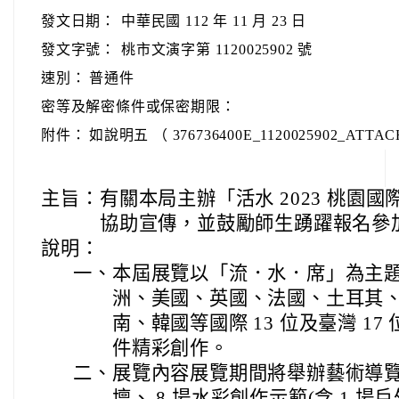
發文日期：
中華民國 112 年 11 月 23 日
發文字號：
桃市文演字第 1120025902 號
速別：
普通件
密等及解密條件或保密期限：
附件：
如說明五 （ 376736400E_1120025902_ATTACH
主旨：
有關本局主辦「活水 2023 桃園
協助宣傳，並鼓勵師生踴躍報名參
說明：
一、
本屆展覽以「流．水．席」為主
洲、美國、英國、法國、土耳其
南、韓國等國際 13 位及臺灣 17
件精彩創作。
二、
展覽內容展覽期間將舉辦藝術導覽
壇、 8 場水彩創作示範(含 1 場