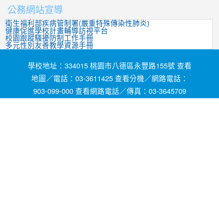
公務網站宣導
衛生福利部疾病管制署(嚴重特殊傳染性肺炎)
健康促進學校計畫輔導訪視平台
校園跟蹤騷擾防制工作手冊
多元性別友善教學資源手冊
學校地址：334015 桃園市八德區永豐路155號 查看
地圖／電話：03-3611425 查看分機／網路電話：
903-099-000 查看網路電話／傳真：03-3645709
網頁維護by茄苳國小資訊組