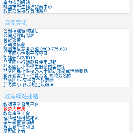
學力檢測網站
桃園市學生輔導諮商中心
教育部學校教育儲蓄戶
公開資訊
公開授課實施辦法
公開授課時間表
會計報告
反霸凌信箱
桃園市反霸凌專線-0800-775-889
茄苳國小性別平等專區
衛福部COVID19
茄苳國小行動載具使用規範
茄苳國民小學學生服裝儀容規定
茄苳國民小學校外人士協助教學或活動要點
教育儲蓄戶、仁愛基金-捐款芳名錄
茄苳國小-交通安全教育網
茄苳國小-各項規定及辦法
教育網站連結
教師專業發展平台
教育大市集
教育產業工會
理科老師科教頻道
學生學習資源網
線上教學便利包
疫起線上看