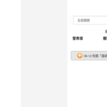
發表者
樹
06-12 有關「