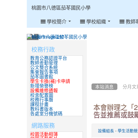
:::
桃園市八德區茄苳國民小學
學校簡介
學校組織
教師
:::
校務行政
:::
教育公務認證平台
教師差勤管理
公文整合系統
集會報告事項
茄苳圖書館
學生卡換(補)卡申請
新增榮譽榜
本站消息
分月文
設備維修通報
校舍配置圖
校務行事曆
課程計畫
本會辦理之「2
教科書版本
各處室分機號碼
告並推薦或鼓
網路服務
-
設備組長
學生活動競
校園活動相簿