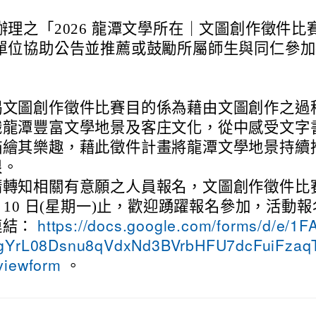
辦理之「2026 龍潭文學所在｜文圖創作徵件比
單位協助公告並推薦或鼓勵所屬師生與同仁參加
揭文圖創作徵件比賽目的係為藉由文圖創作之過
識龍潭豐富文學地景及客庄文化，從中感受文字
描繪其樂趣，藉此徵件計畫將龍潭文學地景持續
根。
請轉知相關有意願之人員報名，文圖創作徵件比
月 10 日(星期一)止，歡迎踴躍報名參加，活動
連結：
https://docs.google.com/forms/d/e/1
gYrL08Dsnu8qVdxNd3BVrbHFU7dcFuiFzaqT
。
viewform