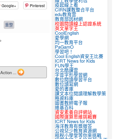
線上教學便利包
疫起線上看
Google+
Pinterest
CIRN課教整合平台
edu教育雲
教育部因材網
校園閱讀線上認證系統
英文單字王
CoolEnglish
愛學網
。
均一教育平台
PaGamO
學習吧！
Cool English資安王比賽
ICRT News for Kids
FUN學王
台北酷課雲
ction ...
字音字形學習網
數位閱讀學習平台
數位讀寫網
愛的書庫
課文本位閱讀理解教學策
略資料庫
圖書教師電子報
維基百科
資安素養自評網站
國際運算思維挑戰賽
ICRT News for Kids
海洋教育有獎徵答
公視兒少教育資源網
租稅小學堂等你來挑戰