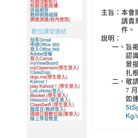
校園活動影片
校園活動直播
班級網頁
主旨：
本會
教師網路磁碟
網速測速(校內使用)
請貴
件。
數位課堂連結
說明：
茄苳Gmail
申請Office 365
一、
旨
登入Office 365
Adobe授權
認
登入Canva
myViewBoard
景
myClassroom(學生登入)
扎
ClassDojo
dojo.me(學生登入)
二、
敬
Kahoot！
play Kahoot！(學生登入)
7 
LoiLoNote(登入)
Blooket (學生登入)
如
Hiteach5 (學生登入)
ClassSwift (學生登入)
5tS
醍摩豆(教師登入)
國語日報數位版(需登入)
Kg/
線上學習教室