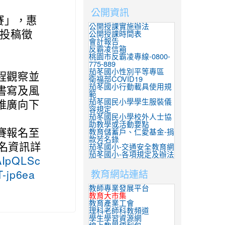
公開資訊
賽」，惠
公開授課實施辦法
投稿徵
公開授課時間表
會計報告
反霸凌信箱
桃園市反霸凌專線-0800-
775-889
茄苳國小性別平等專區
程觀察並
衛福部COVID19
茄苳國小行動載具使用規
書寫及風
範
茄苳國民小學學生服裝儀
推廣向下
容規定
茄苳國民小學校外人士協
助教學或活動要點
賽報名至
教育儲蓄戶、仁愛基金-捐
款芳名錄
報名資訊詳
茄苳國小-交通安全教育網
茄苳國小-各項規定及辦法
FAIpQLSc
教育網站連結
-jp6ea
教師專業發展平台
教育大市集
教育產業工會
理科老師科教頻道
學生學習資源網