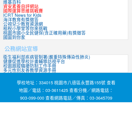
維基百科
資安素養自評網站
國際運算思維挑戰賽
ICRT News for Kids
海洋教育有獎徵答
公視兒少教育資源網
租稅小學堂等你來挑戰
桃園市國小全民健保(含正確用藥)有獎徵答
國圖到你家
公務網站宣導
衛生福利部疾病管制署(嚴重特殊傳染性肺炎)
健康促進學校計畫輔導訪視平台
校園跟蹤騷擾防制工作手冊
多元性別友善教學資源手冊
學校地址：334015 桃園市八德區永豐路155號 查看
地圖／電話：03-3611425 查看分機／網路電話：
903-099-000 查看網路電話／傳真：03-3645709
網頁維護by茄苳國小資訊組