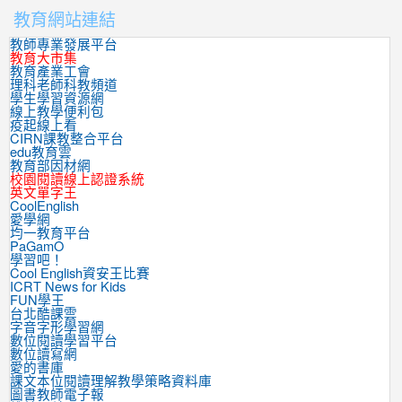
教育網站連結
教師專業發展平台
教育大市集
教育產業工會
理科老師科教頻道
學生學習資源網
線上教學便利包
疫起線上看
CIRN課教整合平台
edu教育雲
教育部因材網
校園閱讀線上認證系統
英文單字王
CoolEnglish
愛學網
均一教育平台
PaGamO
學習吧！
Cool English資安王比賽
ICRT News for Kids
FUN學王
台北酷課雲
字音字形學習網
數位閱讀學習平台
數位讀寫網
愛的書庫
課文本位閱讀理解教學策略資料庫
圖書教師電子報