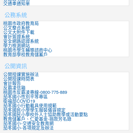
交通車通知單
公務系統
桃園市政府教育局
公文整合系統
公文大附件下載
會計簽證系統
安全網路認證系統
學力檢測網站
桃園市學生輔導諮商中心
教育部學校教育儲蓄戶
公開資訊
公開授課實施辦法
公開授課時間表
會計報告
反霸凌信箱
桃園市反霸凌專線-0800-775-889
茄苳國小性別平等專區
衛福部COVID19
茄苳國小行動載具使用規範
茄苳國民小學學生服裝儀容規定
茄苳國民小學校外人士協助教學或活動要點
教育儲蓄戶、仁愛基金-捐款芳名錄
茄苳國小-交通安全教育網
茄苳國小-各項規定及辦法