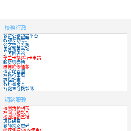
校務行政
:::
教育公務認證平台
教師差勤管理
公文整合系統
集會報告事項
茄苳圖書館
學生卡換(補)卡申請
新增榮譽榜
設備維修通報
校舍配置圖
校務行事曆
課程計畫
教科書版本
各處室分機號碼
網路服務
校園活動相簿
校園活動影片
校園活動直播
班級網頁
教師網路磁碟
網速測速(校內使用)