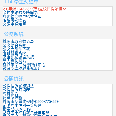
114-學生交通車
2-6年級114/08/29(五)返校日開始搭乘
交通車路線及時間表
各路線交通車搭乘名單
各線班次總表
交通車通知單
公務系統
桃園市政府教育局
公文整合系統
公文大附件下載
會計簽證系統
安全網路認證系統
學力檢測網站
桃園市學生輔導諮商中心
教育部學校教育儲蓄戶
公開資訊
公開授課實施辦法
公開授課時間表
會計報告
反霸凌信箱
桃園市反霸凌專線-0800-775-889
茄苳國小性別平等專區
衛福部COVID19
茄苳國小行動載具使用規範