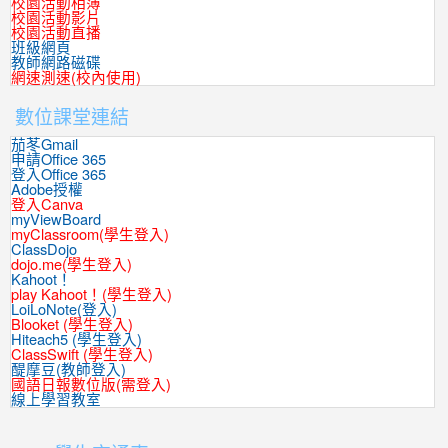
校園活動相簿
校園活動影片
校園活動直播
班級網頁
教師網路磁碟
網速測速(校內使用)
數位課堂連結
茄苳Gmail
申請Office 365
登入Office 365
Adobe授權
登入Canva
myViewBoard
myClassroom(學生登入)
ClassDojo
dojo.me(學生登入)
Kahoot！
play Kahoot！(學生登入)
LoiLoNote(登入)
Blooket (學生登入)
Hiteach5 (學生登入)
ClassSwift (學生登入)
醍摩豆(教師登入)
國語日報數位版(需登入)
線上學習教室
:::