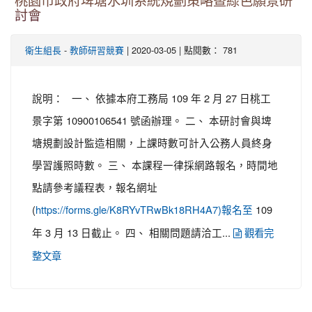
桃園市政府埤塘水圳系統規劃策略暨綠色願景研
討會
-
| 2020-03-05 | 點閱數： 781
衛生組長
教師研習競賽
說明： 一、 依據本府工務局 109 年 2 月 27 日桃工
景字第 10900106541 號函辦理。 二、 本研討會與埤
塘規劃設計監造相關，上課時數可計入公務人員終身
學習護照時數。 三、 本課程一律採網路報名，時間地
點請參考議程表，報名網址
(
109
https://forms.gle/K8RYvTRwBk18RH4A7)報名至
年 3 月 13 日截止。 四、 相關問題請洽工...
觀看完
整文章