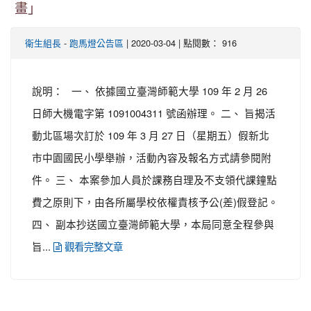
畫」
-
| 2020-03-04 | 點閱數： 916
衛生組長
跑馬燈公告區
說明： 一、 依據國立臺灣師範大學 109 年 2 月 26
日師大機電字第 1091004311 號函辦理。 二、 旨揭活
動北區場次訂於 109 年 3 月 27 日（星期五）假新北
市中園國民小學舉辦，活動內容及報名方式請參閱附
件。 三、 本案參加人員於課務自理及不支領代課鐘點
費之原則下，由各所屬學校依權責核予公(差)假登記。
四、 副本抄送國立臺灣師範大學，本局同意全程參與
旨...
觀看完整文章