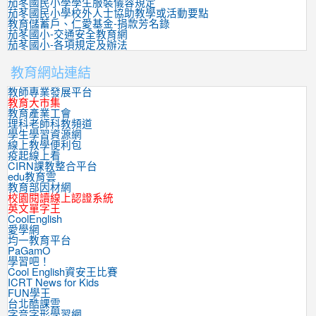
茄苳國民小學學生服裝儀容規定
茄苳國民小學校外人士協助教學或活動要點
教育儲蓄戶、仁愛基金-捐款芳名錄
茄苳國小-交通安全教育網
茄苳國小-各項規定及辦法
教育網站連結
教師專業發展平台
教育大市集
教育產業工會
理科老師科教頻道
學生學習資源網
線上教學便利包
疫起線上看
CIRN課教整合平台
edu教育雲
教育部因材網
校園閱讀線上認證系統
英文單字王
CoolEnglish
愛學網
均一教育平台
PaGamO
學習吧！
Cool English資安王比賽
ICRT News for Kids
FUN學王
台北酷課雲
字音字形學習網