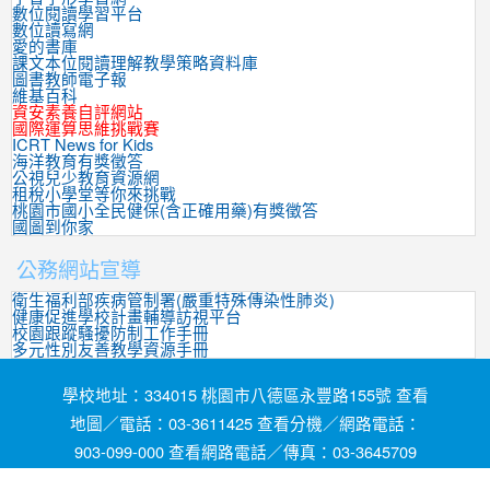
數位閱讀學習平台
數位讀寫網
愛的書庫
課文本位閱讀理解教學策略資料庫
圖書教師電子報
維基百科
資安素養自評網站
國際運算思維挑戰賽
ICRT News for Kids
海洋教育有獎徵答
公視兒少教育資源網
租稅小學堂等你來挑戰
桃園市國小全民健保(含正確用藥)有獎徵答
國圖到你家
公務網站宣導
衛生福利部疾病管制署(嚴重特殊傳染性肺炎)
健康促進學校計畫輔導訪視平台
校園跟蹤騷擾防制工作手冊
多元性別友善教學資源手冊
學校地址：334015 桃園市八德區永豐路155號 查看
地圖／電話：03-3611425 查看分機／網路電話：
903-099-000 查看網路電話／傳真：03-3645709
網頁維護by茄苳國小資訊組