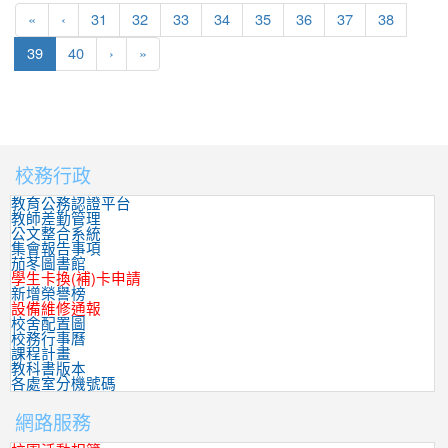
«
‹
31
32
33
34
35
36
37
38
(current)
39
40
›
»
校務行政
:::
教育公務認證平台
教師差勤管理
公文整合系統
集會報告事項
茄苳圖書館
學生卡換(補)卡申請
新增榮譽榜
設備維修通報
校舍配置圖
校務行事曆
課程計畫
教科書版本
各處室分機號碼
網路服務