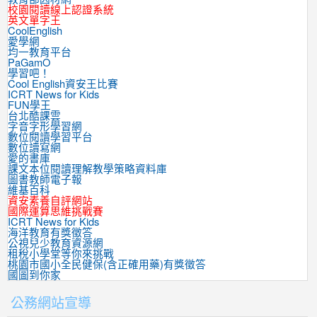
校園閱讀線上認證系統
英文單字王
CoolEnglish
愛學網
均一教育平台
PaGamO
學習吧！
Cool English資安王比賽
ICRT News for Kids
FUN學王
台北酷課雲
字音字形學習網
數位閱讀學習平台
數位讀寫網
愛的書庫
課文本位閱讀理解教學策略資料庫
圖書教師電子報
維基百科
資安素養自評網站
國際運算思維挑戰賽
ICRT News for Kids
海洋教育有獎徵答
公視兒少教育資源網
租稅小學堂等你來挑戰
桃園市國小全民健保(含正確用藥)有獎徵答
國圖到你家
公務網站宣導