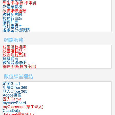
學生卡換(補)卡申請
新增榮譽榜
設備維修通報
校舍配置圖
校務行事曆
課程計畫
教科書版本
各處室分機號碼
網路服務
校園活動相簿
校園活動影片
校園活動直播
班級網頁
教師網路磁碟
網速測速(校內使用)
數位課堂連結
茄苳Gmail
申請Office 365
登入Office 365
Adobe授權
登入Canva
myViewBoard
myClassroom(學生登入)
ClassDojo
dojo.me(學生登入)