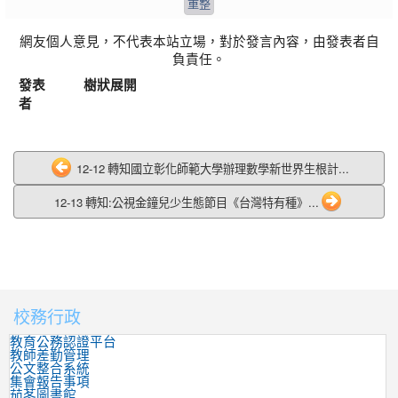
網友個人意見，不代表本站立場，對於發言內容，由發表者自
負責任。
發表
樹狀展開
者
12-12 轉知國立彰化師範大學辦理數學新世界生根計...
12-13 轉知:公視金鐘兒少生態節目《台灣特有種》...
校務行政
:::
教育公務認證平台
教師差勤管理
公文整合系統
集會報告事項
茄苳圖書館