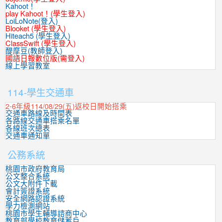
Kahoot！
play Kahoot！(學生登入)
LoiLoNote(登入)
Blooket (學生登入)
Hiteach5 (學生登入)
ClassSwift (學生登入)
醍摩豆(教師登入)
國語日報數位版(需登入)
線上學習教室
:::
114-學生交通車
2-6年級114/08/29(五)返校日開始搭乘
交通車路線及時間表
各路線交通車搭乘名單
各線班次總表
交通車通知單
公務系統
桃園市政府教育局
公文整合系統
公文大附件下載
會計簽證系統
安全網路認證系統
學力檢測網站
桃園市學生輔導諮商中心
教育部學校教育儲蓄戶