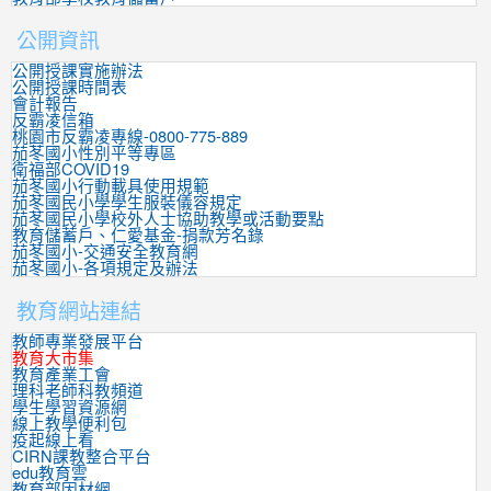
公開資訊
公開授課實施辦法
公開授課時間表
會計報告
反霸凌信箱
桃園市反霸凌專線-0800-775-889
茄苳國小性別平等專區
衛福部COVID19
茄苳國小行動載具使用規範
茄苳國民小學學生服裝儀容規定
茄苳國民小學校外人士協助教學或活動要點
教育儲蓄戶、仁愛基金-捐款芳名錄
茄苳國小-交通安全教育網
茄苳國小-各項規定及辦法
教育網站連結
教師專業發展平台
教育大市集
教育產業工會
理科老師科教頻道
學生學習資源網
線上教學便利包
疫起線上看
CIRN課教整合平台
edu教育雲
教育部因材網