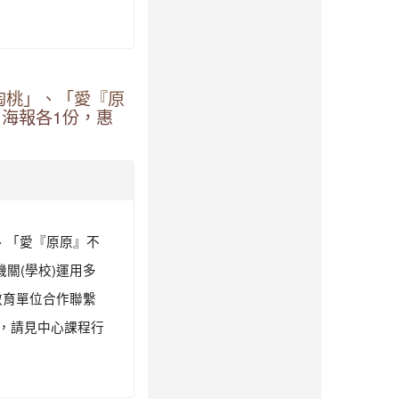
淘桃」、「愛『原
海報各1份，惠
、「愛『原原』不
關(學校)運用多
與教育單位合作聯繫
訊，請見中心課程行