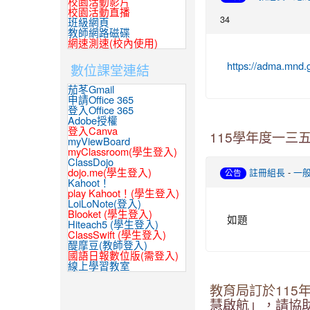
校園活動影片
校園活動直播
34
班級網頁
教師網路磁碟
網速測速(校內使用)
數位課堂連結
https://adma.mnd.
茄苳Gmail
申請Office 365
登入Office 365
Adobe授權
登入Canva
115學年度一三
myViewBoard
myClassroom(學生登入)
ClassDojo
-
dojo.me(學生登入)
註冊組長
一
公告
Kahoot！
play Kahoot！(學生登入)
LoiLoNote(登入)
Blooket (學生登入)
如題
Hiteach5 (學生登入)
ClassSwift (學生登入)
醍摩豆(教師登入)
國語日報數位版(需登入)
線上學習教室
教育局訂於115年
慧啟航」，請協