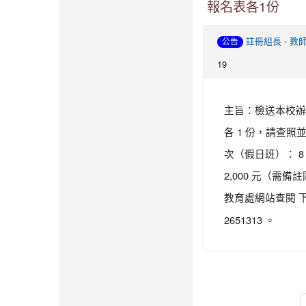
報名表各1份
-
註冊組長
教
公告
19
主旨：檢送本校辦理
各 1 份，請查照
次（假日班）： 8 
2,000 元（需
教育處網站查閱 
2651313 。