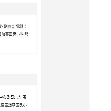
心 劉恭言 電話：
市八德區茄苳國民小學 發
技中心副召集人 甯
桃園市八德區茄苳國民小