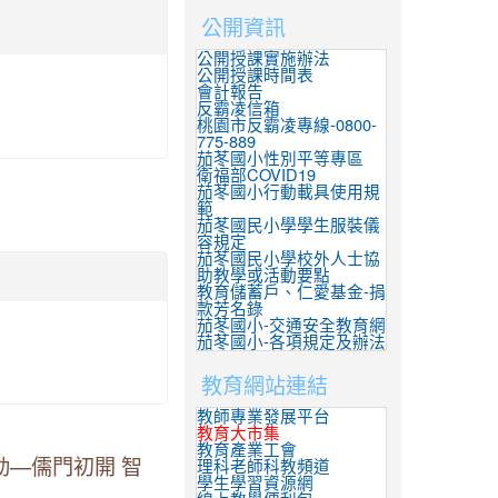
公開資訊
公開授課實施辦法
公開授課時間表
會計報告
反霸凌信箱
桃園市反霸凌專線-0800-
775-889
茄苳國小性別平等專區
衛福部COVID19
茄苳國小行動載具使用規
範
茄苳國民小學學生服裝儀
容規定
茄苳國民小學校外人士協
助教學或活動要點
教育儲蓄戶、仁愛基金-捐
款芳名錄
茄苳國小-交通安全教育網
茄苳國小-各項規定及辦法
教育網站連結
教師專業發展平台
教育大市集
教育產業工會
動—儒門初開 智
理科老師科教頻道
學生學習資源網