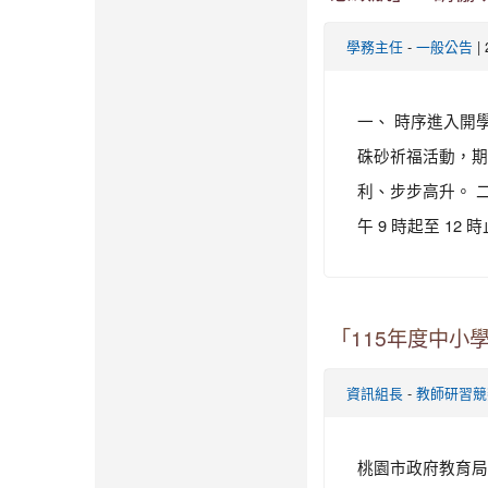
-
|
學務主任
一般公告
一、 時序進入開
硃砂祈福活動，期
利、步步高升。 二、
午 9 時起至 12
「115年度中小
-
資訊組長
教師研習競
桃園市政府教育局 函