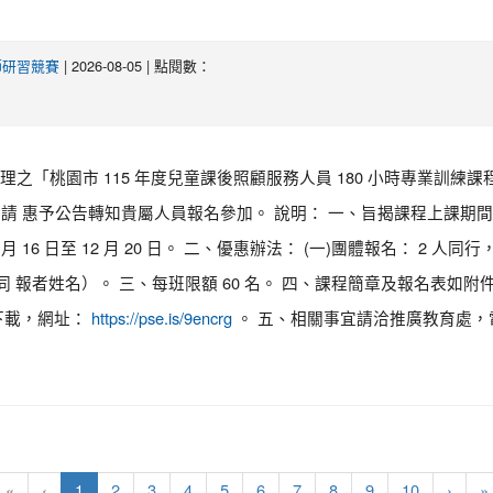
| 2026-08-05 | 點閱數：
師研習競賽
之「桃園市 115 年度兒童課後照顧服務人員 180 小時專業訓練
並請 惠予公告轉知貴屬人員報名參加。 說明： 一、旨揭課程上課期間
月 16 日至 12 月 20 日。 二、優惠辦法： (一)團體報名： 2 人同行
備註同 報者姓名）。 三、每班限額 60 名。 四、課程簡章及報名表如
下載，網址：
。 五、相關事宜請洽推廣教育處，電
https://pse.is/9encrg
(current)
«
‹
1
2
3
4
5
6
7
8
9
10
›
»