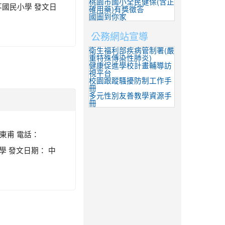
桃園市國小全民健保(含正
區茄苳國民小學 發文日
確用藥)有獎徵答
國圖到你家
公務網站宣導
衛生福利部疾病管制署(嚴
重特殊傳染性肺炎)
健康促進學校計畫輔導訪
視平台
校園跟蹤騷擾防制工作手
冊
多元性別友善教學資源手
冊
謝東甫 電話：
民小學 發文日期： 中