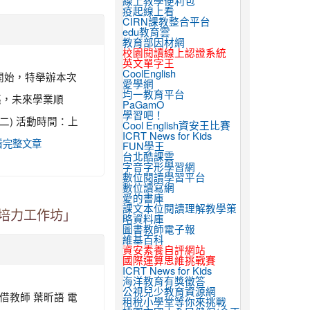
線上教學便利包
疫起線上看
CIRN課教整合平台
edu教育雲
教育部因材網
校園閱讀線上認證系統
英文單字王
CoolEnglish
開始，特舉辦本次
愛學網
均一教育平台
亮，未來學業順
PaGamO
學習吧！
 (二) 活動時間：上
Cool English資安王比賽
ICRT News for Kids
看完整文章
FUN學王
台北酷課雲
字音字形學習網
數位閱讀學習平台
數位讀寫網
愛的書庫
課文本位閱讀理解教學策
引培力工作坊」
略資料庫
圖書教師電子報
維基百科
資安素養自評網站
國際運算思維挑戰賽
ICRT News for Kids
海洋教育有獎徵答
公視兒少教育資源網
商借教師 葉昕語 電
租稅小學堂等你來挑戰