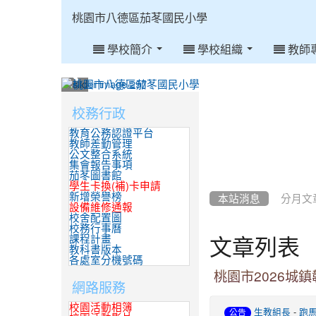
:::
桃園市八德區茄苳國民小學
學校簡介
學校組織
教師
:::
校務行政
:::
教育公務認證平台
教師差勤管理
公文整合系統
集會報告事項
茄苳圖書館
學生卡換(補)卡申請
新增榮譽榜
本站消息
分月文
設備維修通報
校舍配置圖
校務行事曆
文章列表
課程計畫
教科書版本
各處室分機號碼
桃園市2026城鎮
網路服務
校園活動相簿
-
生教組長
跑
公告