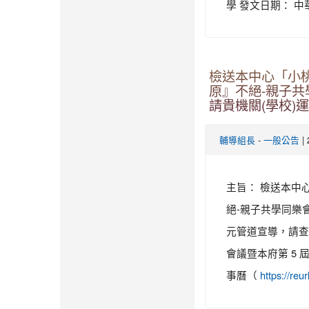
學 發文日期： 中華民國
檢送本中心「小
原』不絕-親子
請貴機關(學校)
-
|
輔導組長
一般公告
主旨： 檢送本中
絕-親子共學同樂
元管道宣導，請查照
會議暨本府第 5
事曆（
https://reur