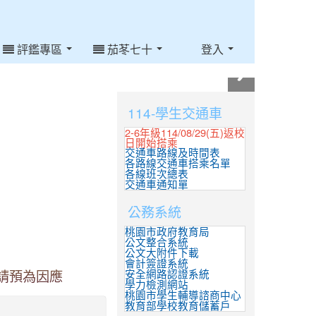
評鑑專區
茄苳七十
登入
:::
114-學生交通車
2-6年級114/08/29(五)返校
日開始搭乘
交通車路線及時間表
各路線交通車搭乘名單
各線班次總表
交通車通知單
公務系統
桃園市政府教育局
公文整合系統
公文大附件下載
會計簽證系統
安全網路認證系統
0請預為因應
學力檢測網站
桃園市學生輔導諮商中心
教育部學校教育儲蓄戶