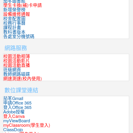
茄苳圖書館
學生卡換(補)卡申請
新增榮譽榜
設備維修通報
校舍配置圖
校務行事曆
課程計畫
教科書版本
各處室分機號碼
網路服務
校園活動相簿
校園活動影片
校園活動直播
班級網頁
教師網路磁碟
網速測速(校內使用)
數位課堂連結
茄苳Gmail
申請Office 365
登入Office 365
Adobe授權
登入Canva
myViewBoard
myClassroom(學生登入)
ClassDojo