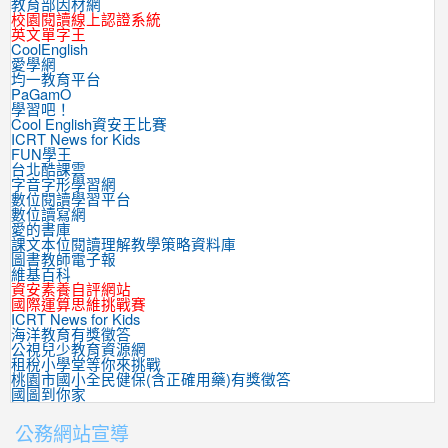
教育部因材網
校園閱讀線上認證系統
英文單字王
CoolEnglish
愛學網
均一教育平台
PaGamO
學習吧！
Cool English資安王比賽
ICRT News for Kids
FUN學王
台北酷課雲
字音字形學習網
數位閱讀學習平台
數位讀寫網
愛的書庫
課文本位閱讀理解教學策略資料庫
圖書教師電子報
維基百科
資安素養自評網站
國際運算思維挑戰賽
ICRT News for Kids
海洋教育有獎徵答
公視兒少教育資源網
租稅小學堂等你來挑戰
桃園市國小全民健保(含正確用藥)有獎徵答
國圖到你家
公務網站宣導