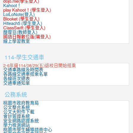
dojo.me(學生登入)
Kahoot！
play Kahoot！(學生登入)
LoiLoNote(登入)
Blooket (學生登入)
Hiteach5 (學生登入)
ClassSwift (學生登入)
醍摩豆(教師登入)
國語日報數位版(需登入)
線上學習教室
:::
114-學生交通車
2-6年級114/08/29(五)返校日開始搭乘
交通車路線及時間表
各路線交通車搭乘名單
各線班次總表
交通車通知單
公務系統
桃園市政府教育局
公文整合系統
公文大附件下載
會計簽證系統
安全網路認證系統
學力檢測網站
桃園市學生輔導諮商中心