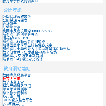
教育部學校教育儲蓄戶
公開資訊
公開授課實施辦法
公開授課時間表
會計報告
反霸凌信箱
桃園市反霸凌專線-0800-775-889
茄苳國小性別平等專區
衛福部COVID19
茄苳國小行動載具使用規範
茄苳國民小學學生服裝儀容規定
茄苳國民小學校外人士協助教學或活動要點
教育儲蓄戶、仁愛基金-捐款芳名錄
茄苳國小-交通安全教育網
茄苳國小-各項規定及辦法
教育網站連結
教師專業發展平台
教育大市集
教育產業工會
理科老師科教頻道
學生學習資源網
線上教學便利包
疫起線上看
CIRN課教整合平台
edu教育雲