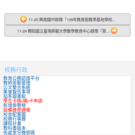
11-20 興南國中辦理「109年教育部教學基地學校...
11-24 轉知國立臺灣師範大學數學教育中心辦理「第...
校務行政
:::
教育公務認證平台
教師差勤管理
公文整合系統
集會報告事項
茄苳圖書館
學生卡換(補)卡申請
新增榮譽榜
設備維修通報
校舍配置圖
校務行事曆
課程計畫
教科書版本
各處室分機號碼