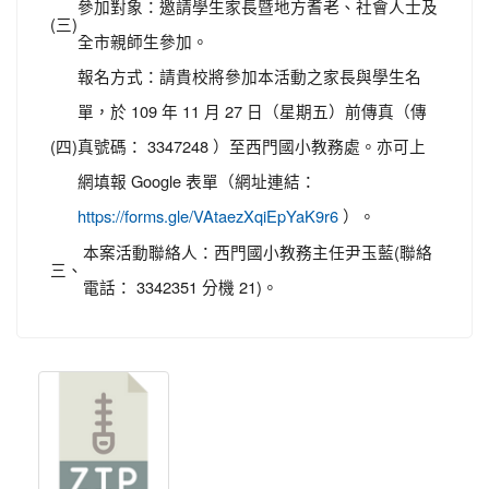
參加對象：邀請學生家長暨地方耆老、社會人士及
(三)
全市親師生參加。
報名方式：請貴校將參加本活動之家長與學生名
單，於 109 年 11 月 27 日（星期五）前傳真（傳
(四)
真號碼： 3347248 ）至西門國小教務處。亦可上
網填報 Google 表單（網址連結：
）。
https://forms.gle/VAtaezXqiEpYaK9r6
本案活動聯絡人：西門國小教務主任尹玉藍(聯絡
三、
電話： 3342351 分機 21)。