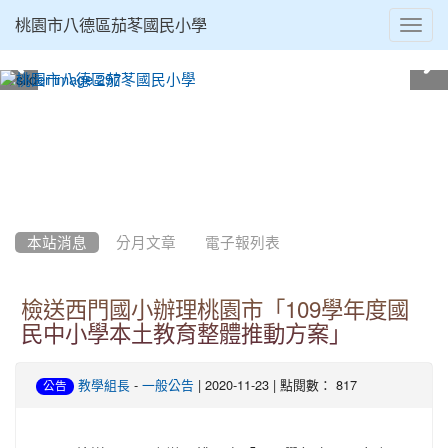
Toggl
桃園市八德區茄苳國民小學
navig
:::
本站消息
分月文章
電子報列表
檢送西門國小辦理桃園市「109學年度國
民中小學本土教育整體推動方案」
-
| 2020-11-23 | 點閱數： 817
教學組長
一般公告
公告