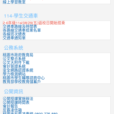
線上學習教室
:::
114-學生交通車
2-6年級114/08/29(五)返校日開始搭乘
交通車路線及時間表
各路線交通車搭乘名單
各線班次總表
交通車通知單
公務系統
桃園市政府教育局
公文整合系統
公文大附件下載
會計簽證系統
安全網路認證系統
學力檢測網站
桃園市學生輔導諮商中心
教育部學校教育儲蓄戶
公開資訊
公開授課實施辦法
公開授課時間表
會計報告
反霸凌信箱
桃園市反霸凌專線-0800-775-889