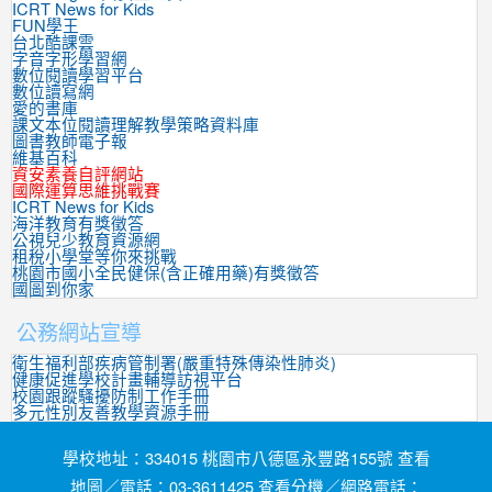
ICRT News for Kids
FUN學王
台北酷課雲
字音字形學習網
數位閱讀學習平台
數位讀寫網
愛的書庫
課文本位閱讀理解教學策略資料庫
圖書教師電子報
維基百科
資安素養自評網站
國際運算思維挑戰賽
ICRT News for Kids
海洋教育有獎徵答
公視兒少教育資源網
租稅小學堂等你來挑戰
桃園市國小全民健保(含正確用藥)有獎徵答
國圖到你家
公務網站宣導
衛生福利部疾病管制署(嚴重特殊傳染性肺炎)
健康促進學校計畫輔導訪視平台
校園跟蹤騷擾防制工作手冊
多元性別友善教學資源手冊
學校地址：334015 桃園市八德區永豐路155號 查看
地圖／電話：03-3611425 查看分機／網路電話：