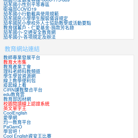
茄苳國小性別平等專區
衛福部COVID19
茄苳國小行動載具使用規範
茄苳國民小學學生服裝儀容規定
茄苳國民小學校外人士協助教學或活動要點
教育儲蓄戶、仁愛基金-捐款芳名錄
茄苳國小-交通安全教育網
茄苳國小-各項規定及辦法
教育網站連結
教師專業發展平台
教育大市集
教育產業工會
理科老師科教頻道
學生學習資源網
線上教學便利包
疫起線上看
CIRN課教整合平台
edu教育雲
教育部因材網
校園閱讀線上認證系統
英文單字王
CoolEnglish
愛學網
均一教育平台
PaGamO
學習吧！
Cool English資安王比賽