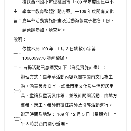
檢送西門國小辦理桃園市「109 學年度國民中小
主
學本土教育整體推動方案」―109 年度閩南文化
旨：
嘉年華活動實施計畫及活動海報電子檔各 1 份，
請踴躍參加，請查照。
說明：
依據本局 109 年 11 月 3 日桃教小字第
一、
1090099770 號函續辦。
二、
旨揭活動訊息摘要如下（詳見實施計畫）：
辦理方式：嘉年華活動內容以闡揚閩南文化為主
軸，涵蓋美食 DIY 、認識閩南文化及生活起居用
(一)
具、童謠及童玩製作等，並設計闖關活動，由地方
耆老、志工、老師們擔任講師及引導活動進行。
辦理時間及地點： 109 年 12 月 5 日（星期六）上
(二)
午 8 時於西門國小辦理。