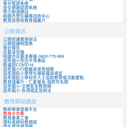
會計簽證系統
安全網路認證系統
學力檢測網站
桃園市學生輔導諮商中心
教育部學校教育儲蓄戶
公開資訊
公開授課實施辦法
公開授課時間表
會計報告
反霸凌信箱
桃園市反霸凌專線-0800-775-889
茄苳國小性別平等專區
衛福部COVID19
茄苳國小行動載具使用規範
茄苳國民小學學生服裝儀容規定
茄苳國民小學校外人士協助教學或活動要點
教育儲蓄戶、仁愛基金-捐款芳名錄
茄苳國小-交通安全教育網
茄苳國小-各項規定及辦法
教育網站連結
教師專業發展平台
教育大市集
教育產業工會
理科老師科教頻道
學生學習資源網