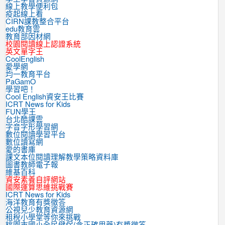
線上教學便利包
疫起線上看
CIRN課教整合平台
edu教育雲
教育部因材網
校園閱讀線上認證系統
英文單字王
CoolEnglish
愛學網
均一教育平台
PaGamO
學習吧！
Cool English資安王比賽
ICRT News for Kids
FUN學王
台北酷課雲
字音字形學習網
數位閱讀學習平台
數位讀寫網
愛的書庫
課文本位閱讀理解教學策略資料庫
圖書教師電子報
維基百科
資安素養自評網站
國際運算思維挑戰賽
ICRT News for Kids
海洋教育有獎徵答
公視兒少教育資源網
租稅小學堂等你來挑戰
桃園市國小全民健保(含正確用藥)有獎徵答