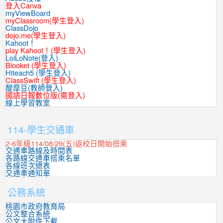
登入Canva
myViewBoard
myClassroom(學生登入)
ClassDojo
dojo.me(學生登入)
Kahoot！
play Kahoot！(學生登入)
LoiLoNote(登入)
Blooket (學生登入)
Hiteach5 (學生登入)
ClassSwift (學生登入)
醍摩豆(教師登入)
國語日報數位版(需登入)
線上學習教室
:::
114-學生交通車
2-6年級114/08/29(五)返校日開始搭乘
交通車路線及時間表
各路線交通車搭乘名單
各線班次總表
交通車通知單
公務系統
桃園市政府教育局
公文整合系統
公文大附件下載