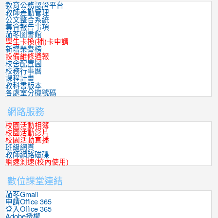
教育公務認證平台
教師差勤管理
公文整合系統
集會報告事項
茄苳圖書館
學生卡換(補)卡申請
新增榮譽榜
設備維修通報
校舍配置圖
校務行事曆
課程計畫
教科書版本
各處室分機號碼
網路服務
校園活動相簿
校園活動影片
校園活動直播
班級網頁
教師網路磁碟
網速測速(校內使用)
數位課堂連結
茄苳Gmail
申請Office 365
登入Office 365
Adobe授權