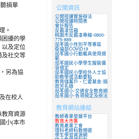
側聽損單
公開資訊
公開授課實施辦法
公開授課時間表
會計報告
辦理。
反霸凌信箱
桃園市反霸凌專線-0800-
類困擾的學
775-889
茄苳國小性別平等專區
，以及定位
衛福部COVID19
茄苳國小行動載具使用規
通及社交等
範
茄苳國民小學學生服裝儀
容規定
)，另為協
茄苳國民小學校外人士協
助教學或活動要點
教育儲蓄戶、仁愛基金-捐
款芳名錄
茄苳國小-交通安全教育網
茄苳國小-各項規定及辦法
及在校人
教育網站連結
殊教育資源
教師專業發展平台
教育大市集
國小(本市
教育產業工會
理科老師科教頻道
學生學習資源網