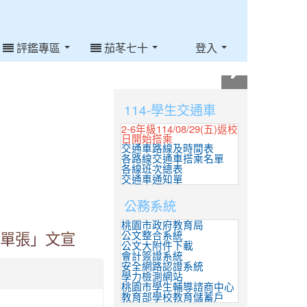
評鑑專區
茄苳七十
登入
:::
114-學生交通車
2-6年級114/08/29(五)返校
日開始搭乘
交通車路線及時間表
各路線交通車搭乘名單
各線班次總表
交通車通知單
公務系統
桃園市政府教育局
公文整合系統
損單張」文宣
公文大附件下載
會計簽證系統
安全網路認證系統
學力檢測網站
桃園市學生輔導諮商中心
教育部學校教育儲蓄戶