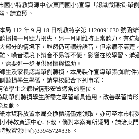
市國小特教資源中心(東門國小)宣導「認識微聽損-單
案，請查照。
局 112 年 9 月 18 日桃教特字第 1120091630 號函
聽損指一耳聽力損失，另一耳則維持正常聽力。有這
大部分的情境下，雖然仍可聽辨語音，但常聽不清楚
難、噪音環境下辨音不易等不便，影響在校學習、溝
，需要進一步提供關懷與協助。
師生及家長認識單側聽損，本局製作宣導單張(如附件
側聽損學生學習，請學校配合下列事項：
請依學生之聽損情形安置適當的座位。
協助單側聽損學生所需之學習輔具借用，改善學習情形
際互動。
紙本資料放置本局交換櫃請儘速領取，亦可至本市特
國小特教資源中心-下載，倘對本案有所疑問，請洽東門
教資源中心)3394572#836 。