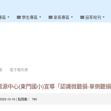
專區
學生專區
家長專區
茄苳校刊
章
電子報列表
源中心(東門國小)宣導「認識微聽損-單側聽
 2023-10-16 | 點閱數： 780