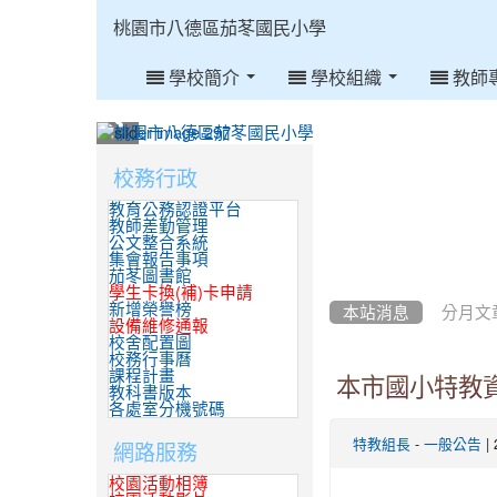
:::
桃園市八德區茄苳國民小學
學校簡介
學校組織
教師
:::
校務行政
:::
教育公務認證平台
教師差勤管理
公文整合系統
集會報告事項
茄苳圖書館
學生卡換(補)卡申請
新增榮譽榜
本站消息
分月文
設備維修通報
校舍配置圖
校務行事曆
課程計畫
本市國小特教資
教科書版本
各處室分機號碼
-
|
網路服務
特教組長
一般公告
校園活動相簿