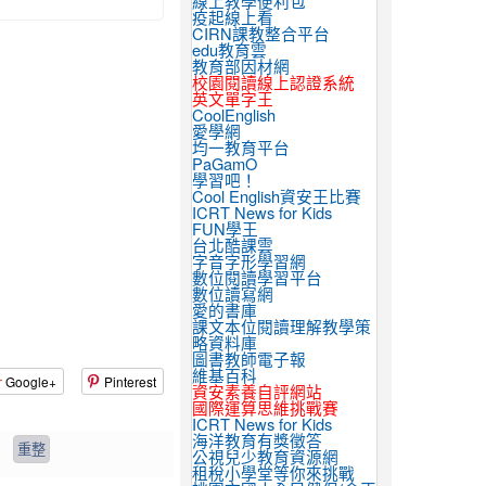
線上教學便利包
疫起線上看
CIRN課教整合平台
edu教育雲
教育部因材網
校園閱讀線上認證系統
英文單字王
CoolEnglish
愛學網
均一教育平台
PaGamO
學習吧！
Cool English資安王比賽
ICRT News for Kids
FUN學王
台北酷課雲
字音字形學習網
數位閱讀學習平台
數位讀寫網
愛的書庫
課文本位閱讀理解教學策
略資料庫
圖書教師電子報
維基百科
Google+
Pinterest
資安素養自評網站
國際運算思維挑戰賽
ICRT News for Kids
海洋教育有獎徵答
公視兒少教育資源網
租稅小學堂等你來挑戰