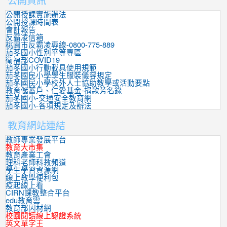
公開授課實施辦法
公開授課時間表
會計報告
反霸凌信箱
桃園市反霸凌專線-0800-775-889
茄苳國小性別平等專區
衛福部COVID19
茄苳國小行動載具使用規範
茄苳國民小學學生服裝儀容規定
茄苳國民小學校外人士協助教學或活動要點
教育儲蓄戶、仁愛基金-捐款芳名錄
茄苳國小-交通安全教育網
茄苳國小-各項規定及辦法
教育網站連結
教師專業發展平台
教育大市集
教育產業工會
理科老師科教頻道
學生學習資源網
線上教學便利包
疫起線上看
CIRN課教整合平台
edu教育雲
教育部因材網
校園閱讀線上認證系統
英文單字王