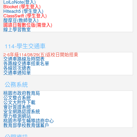
LoiLoNote(登入)
Blooket (學生登入)
Hiteach5 (學生登入)
ClassSwift (學生登入)
醍摩豆(教師登入)
國語日報數位版(需登入)
線上學習教室
:::
114-學生交通車
2-6年級114/08/29(五)返校日開始搭乘
交通車路線及時間表
各路線交通車搭乘名單
各線班次總表
交通車通知單
公務系統
桃園市政府教育局
公文整合系統
公文大附件下載
會計簽證系統
安全網路認證系統
學力檢測網站
桃園市學生輔導諮商中心
教育部學校教育儲蓄戶
公開資訊