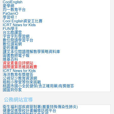
CoolEnglish
愛學網
均一教育平台
PaGamO
學習吧！
Cool English資安王比賽
ICRT News for Kids
FUN學王
台北酷課雲
字音字形學習網
數位閱讀學習平台
數位讀寫網
愛的書庫
課文本位閱讀理解教學策略資料庫
圖書教師電子報
維基百科
資安素養自評網站
國際運算思維挑戰賽
ICRT News for Kids
海洋教育有獎徵答
公視兒少教育資源網
租稅小學堂等你來挑戰
桃園市國小全民健保(含正確用藥)有獎徵答
國圖到你家
公務網站宣導
衛生福利部疾病管制署(嚴重特殊傳染性肺炎)
健康促進學校計畫輔導訪視平台