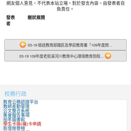
網友個人意見，不代表本站立場，對於發言內容，由發表者自
負責任。
發表
樹狀展開
者
03-19 檢送教育部國民及學前教育署「109年度跨...
03-19 109年度老街溪河川教育中心環境教育到校...
校務行政
:::
教育公務認證平台
教師差勤管理
公文整合系統
集會報告事項
茄苳圖書館
學生卡換(補)卡申請
新增榮譽榜