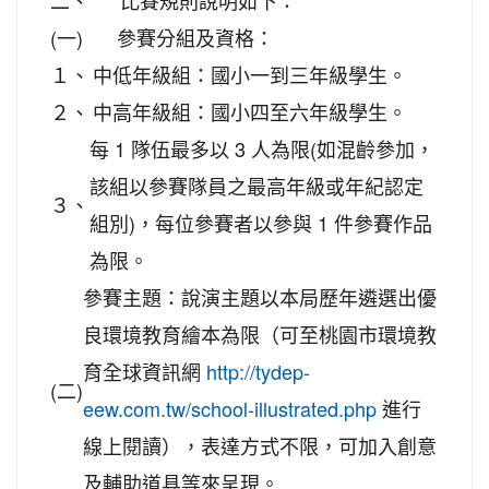
二、
比賽規則說明如下：
(一)
參賽分組及資格：
１、
中低年級組：國小一到三年級學生。
２、
中高年級組：國小四至六年級學生。
每 1 隊伍最多以 3 人為限(如混齡參加，
該組以參賽隊員之最高年級或年紀認定
３、
組別)，每位參賽者以參與 1 件參賽作品
為限。
參賽主題：說演主題以本局歷年遴選出優
良環境教育繪本為限（可至桃園市環境教
育全球資訊網
http://tydep-
(二)
進行
eew.com.tw/school-illustrated.php
線上閱讀），表達方式不限，可加入創意
及輔助道具等來呈現。