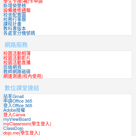
學生卡換(補)卡申請
新增榮譽榜
設備維修通報
校舍配置圖
校務行事曆
課程計畫
教科書版本
各處室分機號碼
網路服務
校園活動相簿
校園活動影片
校園活動直播
班級網頁
教師網路磁碟
網速測速(校內使用)
數位課堂連結
茄苳Gmail
申請Office 365
登入Office 365
Adobe授權
登入Canva
myViewBoard
myClassroom(學生登入)
ClassDojo
dojo.me(學生登入)