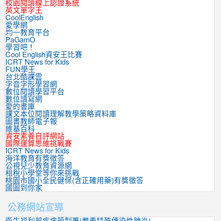
校園閱讀線上認證系統
英文單字王
CoolEnglish
愛學網
均一教育平台
PaGamO
學習吧！
Cool English資安王比賽
ICRT News for Kids
FUN學王
台北酷課雲
字音字形學習網
數位閱讀學習平台
數位讀寫網
愛的書庫
課文本位閱讀理解教學策略資料庫
圖書教師電子報
維基百科
資安素養自評網站
國際運算思維挑戰賽
ICRT News for Kids
海洋教育有獎徵答
公視兒少教育資源網
租稅小學堂等你來挑戰
桃園市國小全民健保(含正確用藥)有獎徵答
國圖到你家
公務網站宣導
衛生福利部疾病管制署(嚴重特殊傳染性肺炎)