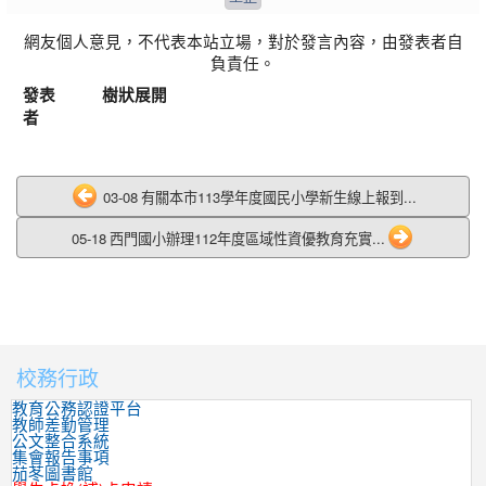
網友個人意見，不代表本站立場，對於發言內容，由發表者自
負責任。
發表
樹狀展開
者
03-08 有關本市113學年度國民小學新生線上報到...
05-18 西門國小辦理112年度區域性資優教育充實...
校務行政
:::
教育公務認證平台
教師差勤管理
公文整合系統
集會報告事項
茄苳圖書館