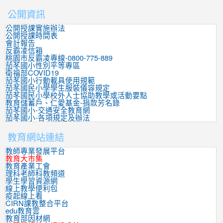
公開資訊
公開授課實施辦法
公開授課時間表
會計報告
反霸凌信箱
桃園市反霸凌專線-0800-775-889
茄苳國小性別平等專區
衛福部COVID19
茄苳國小行動載具使用規範
茄苳國民小學學生服裝儀容規定
茄苳國民小學校外人士協助教學或活動要點
教育儲蓄戶、仁愛基金-捐款芳名錄
茄苳國小-交通安全教育網
茄苳國小-各項規定及辦法
教育網站連結
教師專業發展平台
教育大市集
教育產業工會
理科老師科教頻道
學生學習資源網
線上教學便利包
疫起線上看
CIRN課教整合平台
edu教育雲
教育部因材網