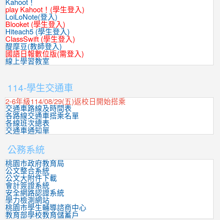
Kahoot！
play Kahoot！(學生登入)
LoiLoNote(登入)
Blooket (學生登入)
Hiteach5 (學生登入)
ClassSwift (學生登入)
醍摩豆(教師登入)
國語日報數位版(需登入)
線上學習教室
:::
114-學生交通車
2-6年級114/08/29(五)返校日開始搭乘
交通車路線及時間表
各路線交通車搭乘名單
各線班次總表
交通車通知單
公務系統
桃園市政府教育局
公文整合系統
公文大附件下載
會計簽證系統
安全網路認證系統
學力檢測網站
桃園市學生輔導諮商中心
教育部學校教育儲蓄戶