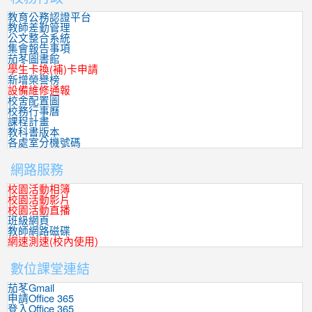
開
放！
教育公務認證平台
教師差勤管理
公文整合系統
集會報告事項
茄苳圖書館
學生卡換(補)卡申請
新增榮譽榜
設備維修通報
校舍配置圖
校務行事曆
課程計畫
教科書版本
各處室分機號碼
網路服務
校園活動相簿
校園活動影片
校園活動直播
班級網頁
教師網路磁碟
網速測速(校內使用)
數位課堂連結
茄苳Gmail
申請Office 365
登入Office 365