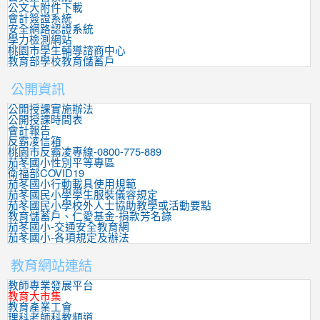
公文大附件下載
會計簽證系統
安全網路認證系統
學力檢測網站
桃園市學生輔導諮商中心
教育部學校教育儲蓄戶
公開資訊
公開授課實施辦法
公開授課時間表
會計報告
反霸凌信箱
桃園市反霸凌專線-0800-775-889
茄苳國小性別平等專區
衛福部COVID19
茄苳國小行動載具使用規範
茄苳國民小學學生服裝儀容規定
茄苳國民小學校外人士協助教學或活動要點
教育儲蓄戶、仁愛基金-捐款芳名錄
茄苳國小-交通安全教育網
茄苳國小-各項規定及辦法
教育網站連結
教師專業發展平台
教育大市集
教育產業工會
理科老師科教頻道