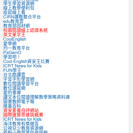
學生學習資源網
線上教學便利包
疫起線上看
CIRN課教整合平台
edu教育雲
教育部因材網
校園閱讀線上認證系統
英文單字王
CoolEnglish
愛學網
均一教育平台
PaGamO
學習吧！
Cool English資安王比賽
ICRT News for Kids
FUN學王
台北酷課雲
字音字形學習網
數位閱讀學習平台
數位讀寫網
愛的書庫
課文本位閱讀理解教學策略資料庫
圖書教師電子報
維基百科
資安素養自評網站
國際運算思維挑戰賽
ICRT News for Kids
海洋教育有獎徵答
公視兒少教育資源網
租稅小學堂等你來挑戰