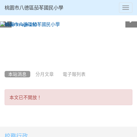
Toggl
桃園市八德區茄苳國民小學
navig
:::
本站消息
分月文章
電子報列表
本
本文已不開放！
文
已
不
校務行政
:::