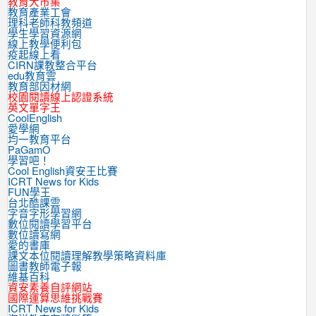
教育大市集
教育產業工會
理科老師科教頻道
學生學習資源網
線上教學便利包
疫起線上看
CIRN課教整合平台
edu教育雲
教育部因材網
校園閱讀線上認證系統
英文單字王
CoolEnglish
愛學網
均一教育平台
PaGamO
學習吧！
Cool English資安王比賽
ICRT News for Kids
FUN學王
台北酷課雲
字音字形學習網
數位閱讀學習平台
數位讀寫網
愛的書庫
課文本位閱讀理解教學策略資料庫
圖書教師電子報
維基百科
資安素養自評網站
國際運算思維挑戰賽
ICRT News for Kids