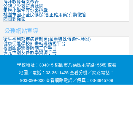
海洋教育有獎徵答
公視兒少教育資源網
租稅小學堂等你來挑戰
桃園市國小全民健保(含正確用藥)有獎徵答
國圖到你家
公務網站宣導
衛生福利部疾病管制署(嚴重特殊傳染性肺炎)
健康促進學校計畫輔導訪視平台
校園跟蹤騷擾防制工作手冊
多元性別友善教學資源手冊
學校地址：334015 桃園市八德區永豐路155號 查看
地圖／電話：03-3611425 查看分機／網路電話：
903-099-000 查看網路電話／傳真：03-3645709
網頁維護by茄苳國小資訊組