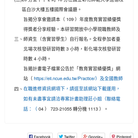
區白沙大樓五樓國際會議廳。
旨揭分享會邀請本（ 109 ）年度教育實習績優獎
得獎者分享經驗，本研習開放中小學現職教師及
三、
師資生（含實習學生）自行報名。全程參加者臺
北場次核發研習時數 3 小時，彰化場次核發研習
時數 4 小時。
旨揭計畫電子檔業公告於「教育實習績優獎」網
站（
https://eii.ncue.edu.tw/Practice/）及全國教師
四、
在職進修資訊網項下，請逕至該網站下載運用，
如有未盡事宜請洽專案計畫助理莊小姐（聯絡電
04 ） 723-21055 轉分機 1113 ）。
話：（
Facebook
Twitter
Google+
Pinterest