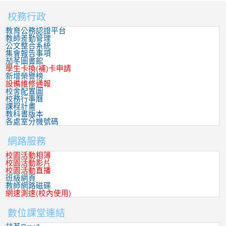
校務行政
:::
教育公務認證平台
教師差勤管理
公文整合系統
集會報告事項
茄苳圖書館
學生卡換(補)卡申請
新增榮譽榜
設備維修通報
校舍配置圖
校務行事曆
課程計畫
教科書版本
各處室分機號碼
網路服務
校園活動相簿
校園活動影片
校園活動直播
班級網頁
教師網路磁碟
網速測速(校內使用)
數位課堂連結