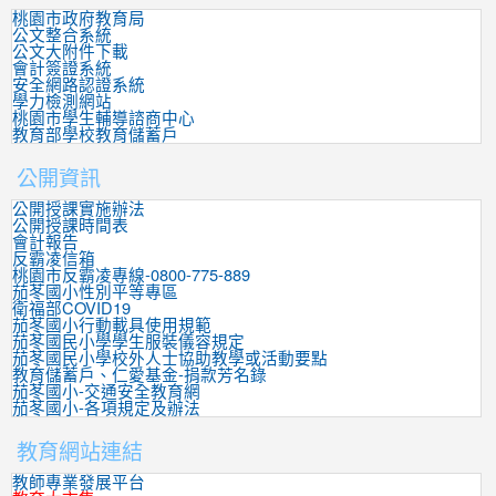
桃園市政府教育局
公文整合系統
公文大附件下載
會計簽證系統
安全網路認證系統
學力檢測網站
桃園市學生輔導諮商中心
教育部學校教育儲蓄戶
公開資訊
公開授課實施辦法
公開授課時間表
會計報告
反霸凌信箱
桃園市反霸凌專線-0800-775-889
茄苳國小性別平等專區
衛福部COVID19
茄苳國小行動載具使用規範
茄苳國民小學學生服裝儀容規定
茄苳國民小學校外人士協助教學或活動要點
教育儲蓄戶、仁愛基金-捐款芳名錄
茄苳國小-交通安全教育網
茄苳國小-各項規定及辦法
教育網站連結
教師專業發展平台