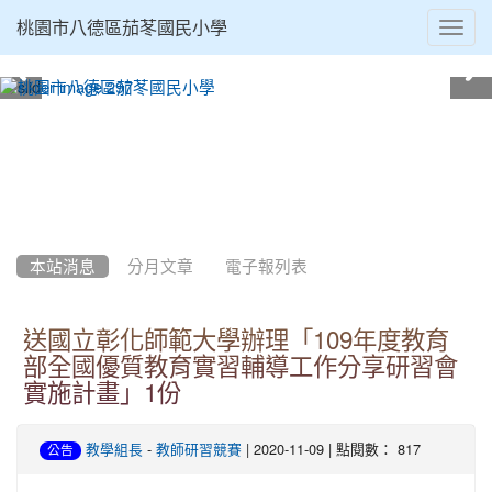
Toggl
桃園市八德區茄苳國民小學
navig
:::
本站消息
分月文章
電子報列表
送國立彰化師範大學辦理「109年度教育
部全國優質教育實習輔導工作分享研習會
實施計畫」1份
-
| 2020-11-09 | 點閱數： 817
教學組長
教師研習競賽
公告