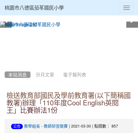
Toggl
桃園市八德區茄苳國民小學
navig
:::
本站消息
分月文章
電子報列表
檢送教育部國民及學前教育署(以下簡稱國
教署)辦理「110年度Cool English英閱
王」比賽辦法1份
-
| 2021-03-30 | 點閱數： 857
教學組長
教師研習競賽
公告