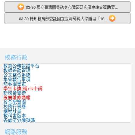
03-30 國立臺灣圖書館身心障礙研究優良論文獎助要...
03-30 轉知教育部委託國立臺灣師範大學辦理「10...
校務行政
:::
教育公務認證平台
教師差勤管理
公文整合系統
集會報告事項
茄苳圖書館
學生卡換(補)卡申請
新增榮譽榜
設備維修通報
校舍配置圖
校務行事曆
課程計畫
教科書版本
各處室分機號碼
網路服務