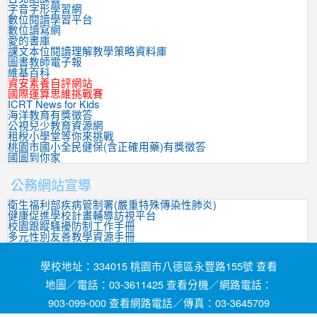
字音字形學習網
數位閱讀學習平台
數位讀寫網
愛的書庫
課文本位閱讀理解教學策略資料庫
圖書教師電子報
維基百科
資安素養自評網站
國際運算思維挑戰賽
ICRT News for Kids
海洋教育有獎徵答
公視兒少教育資源網
租稅小學堂等你來挑戰
桃園市國小全民健保(含正確用藥)有獎徵答
國圖到你家
公務網站宣導
衛生福利部疾病管制署(嚴重特殊傳染性肺炎)
健康促進學校計畫輔導訪視平台
校園跟蹤騷擾防制工作手冊
多元性別友善教學資源手冊
學校地址：334015 桃園市八德區永豐路155號 查看
地圖／電話：03-3611425 查看分機／網路電話：
903-099-000 查看網路電話／傳真：03-3645709