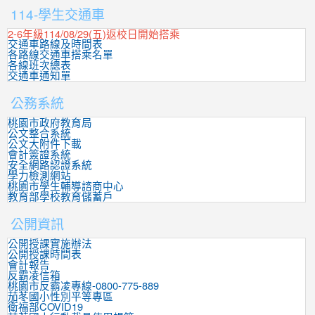
114-學生交通車
2-6年級114/08/29(五)返校日開始搭乘
交通車路線及時間表
各路線交通車搭乘名單
各線班次總表
交通車通知單
公務系統
桃園市政府教育局
公文整合系統
公文大附件下載
會計簽證系統
安全網路認證系統
學力檢測網站
桃園市學生輔導諮商中心
教育部學校教育儲蓄戶
公開資訊
公開授課實施辦法
公開授課時間表
會計報告
反霸凌信箱
桃園市反霸凌專線-0800-775-889
茄苳國小性別平等專區
衛福部COVID19