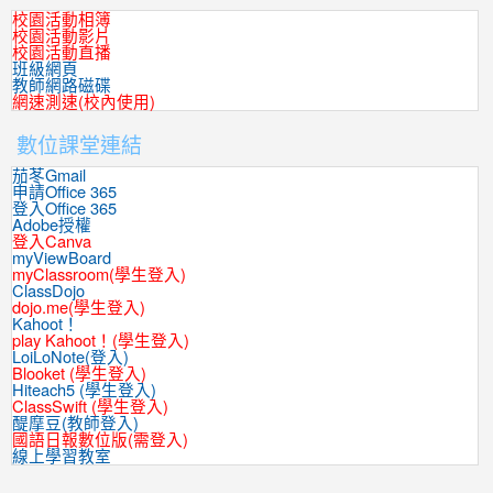
校園活動相簿
校園活動影片
校園活動直播
班級網頁
教師網路磁碟
網速測速(校內使用)
數位課堂連結
茄苳Gmail
申請Office 365
登入Office 365
Adobe授權
登入Canva
myViewBoard
myClassroom(學生登入)
ClassDojo
dojo.me(學生登入)
Kahoot！
play Kahoot！(學生登入)
LoiLoNote(登入)
Blooket (學生登入)
Hiteach5 (學生登入)
ClassSwift (學生登入)
醍摩豆(教師登入)
國語日報數位版(需登入)
線上學習教室
:::