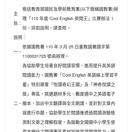
檢送教育部國民及學前教育署(以下簡稱國教署)辦
主
理「110 年度 Cool English 英閱王」比賽辦法 1
旨：
份，詳如說明，請查照。
說明：
依據國教署 110 年 3 月 25 日臺教國署國字第
一、
1100031725 號函辦理。
為協助學生培養良好閱讀習慣，進而提升其英語
閱讀能力，國教署「Cool English 英語線上學習平
臺」特別建置「悅讀奇幻王國」及「神奇悅讀之
旅」專區，挑選題材多元、難度適中之英語電子
二、
繪本，加註中文翻譯與全文朗讀，並針對文章內
容進行命題，協助學生於閱讀後透過閱讀測驗檢
測對文章之理解程度。為鼓勵全國國中小學生使
用本網站之閱讀專區素材加強英語閱讀能力，國