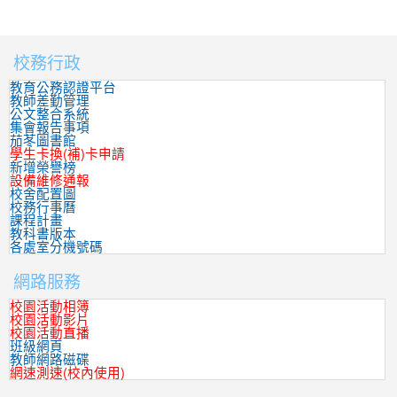
校務行政
:::
教育公務認證平台
教師差勤管理
公文整合系統
集會報告事項
茄苳圖書館
學生卡換(補)卡申請
新增榮譽榜
設備維修通報
校舍配置圖
校務行事曆
課程計畫
教科書版本
各處室分機號碼
網路服務
校園活動相簿
校園活動影片
校園活動直播
班級網頁
教師網路磁碟
網速測速(校內使用)