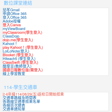
數位課堂連結
茄苳Gmail
申請Office 365
登入Office 365
Adobe授權
登入Canva
myViewBoard
myClassroom(學生登入)
ClassDojo
dojo.me(學生登入)
Kahoot！
play Kahoot！(學生登入)
LoiLoNote(登入)
Blooket (學生登入)
Hiteach5 (學生登入)
ClassSwift (學生登入)
醍摩豆(教師登入)
國語日報數位版(需登入)
線上學習教室
:::
114-學生交通車
2-6年級114/08/29(五)返校日開始搭乘
交通車路線及時間表
各路線交通車搭乘名單
各線班次總表
交通車通知單