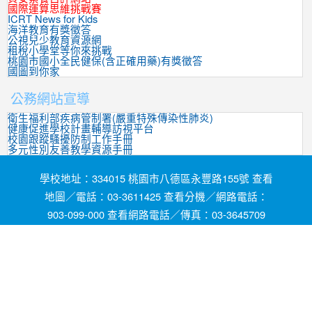
國際運算思維挑戰賽
ICRT News for Kids
海洋教育有獎徵答
公視兒少教育資源網
租稅小學堂等你來挑戰
桃園市國小全民健保(含正確用藥)有獎徵答
國圖到你家
公務網站宣導
衛生福利部疾病管制署(嚴重特殊傳染性肺炎)
健康促進學校計畫輔導訪視平台
校園跟蹤騷擾防制工作手冊
多元性別友善教學資源手冊
學校地址：334015 桃園市八德區永豐路155號 查看
地圖／電話：03-3611425 查看分機／網路電話：
903-099-000 查看網路電話／傳真：03-3645709
網頁維護by茄苳國小資訊組