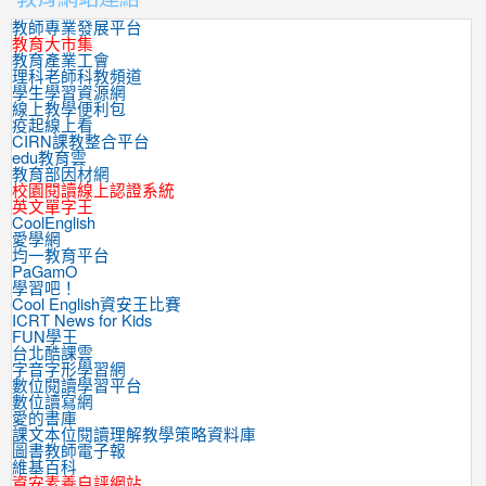
教師專業發展平台
教育大市集
教育產業工會
理科老師科教頻道
學生學習資源網
線上教學便利包
疫起線上看
CIRN課教整合平台
edu教育雲
教育部因材網
校園閱讀線上認證系統
英文單字王
CoolEnglish
愛學網
均一教育平台
PaGamO
學習吧！
Cool English資安王比賽
ICRT News for Kids
FUN學王
台北酷課雲
字音字形學習網
數位閱讀學習平台
數位讀寫網
愛的書庫
課文本位閱讀理解教學策略資料庫
圖書教師電子報
維基百科
資安素養自評網站