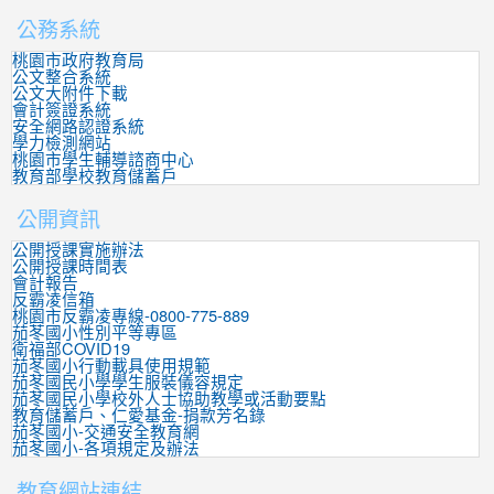
公務系統
桃園市政府教育局
公文整合系統
公文大附件下載
會計簽證系統
安全網路認證系統
學力檢測網站
桃園市學生輔導諮商中心
教育部學校教育儲蓄戶
公開資訊
公開授課實施辦法
公開授課時間表
會計報告
反霸凌信箱
桃園市反霸凌專線-0800-775-889
茄苳國小性別平等專區
衛福部COVID19
茄苳國小行動載具使用規範
茄苳國民小學學生服裝儀容規定
茄苳國民小學校外人士協助教學或活動要點
教育儲蓄戶、仁愛基金-捐款芳名錄
茄苳國小-交通安全教育網
茄苳國小-各項規定及辦法
教育網站連結