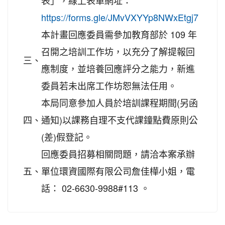
表」，線上表單網址：
https://forms.gle/JMvVXYYp8NWxEtgj7
本計畫回應委員需參加教育部於 109 年
召開之培訓工作坊，以充分了解提報回
三、
應制度，並培養回應評分之能力，新進
委員若未出席工作坊恕無法任用。
本局同意參加人員於培訓課程期間(另函
四、
通知)以課務自理不支代課鐘點費原則公
(差)假登記。
回應委員招募相關問題，請洽本案承辦
五、
單位環資國際有限公司詹佳樺小姐，電
話： 02-6630-9988#113 。