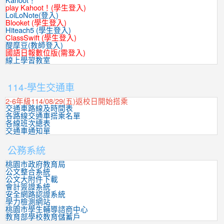
Kahoot！
play Kahoot！(學生登入)
LoiLoNote(登入)
Blooket (學生登入)
Hiteach5 (學生登入)
ClassSwift (學生登入)
醍摩豆(教師登入)
國語日報數位版(需登入)
線上學習教室
:::
114-學生交通車
2-6年級114/08/29(五)返校日開始搭乘
交通車路線及時間表
各路線交通車搭乘名單
各線班次總表
交通車通知單
公務系統
桃園市政府教育局
公文整合系統
公文大附件下載
會計簽證系統
安全網路認證系統
學力檢測網站
桃園市學生輔導諮商中心
教育部學校教育儲蓄戶