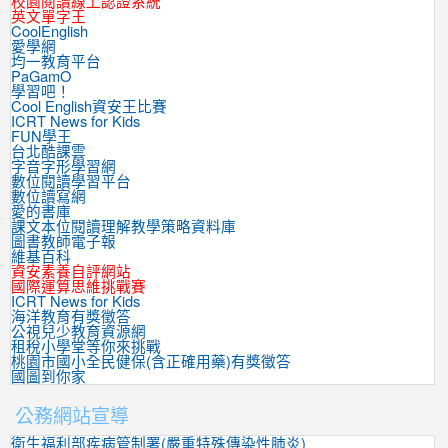
校園閱讀線上認證系統
英文單字王
CoolEnglish
愛學網
均一教育平台
PaGamO
學習吧！
Cool English資安王比賽
ICRT News for Kids
FUN學王
台北酷課雲
字音字形學習網
數位閱讀學習平台
數位讀寫網
愛的書庫
課文本位閱讀理解教學策略資料庫
圖書教師電子報
維基百科
資安素養自評網站
國際運算思維挑戰賽
ICRT News for Kids
海洋教育有獎徵答
公視兒少教育資源網
租稅小學堂等你來挑戰
桃園市國小全民健保(含正確用藥)有獎徵答
國圖到你家
公務網站宣導
衛生福利部疾病管制署(嚴重特殊傳染性肺炎)