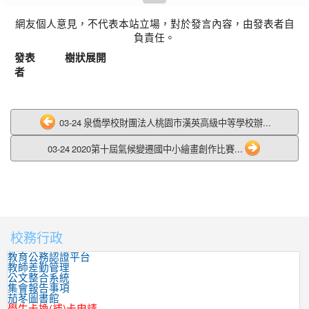
網友個人意見，不代表本站立場，對於發言內容，由發表者自
負責任。
發表
樹狀展開
者
03-24 泉僑學校財團法人桃園市漢英高級中等學校辦...
03-24 2020第十屆氣候變遷國中小繪畫創作比賽...
校務行政
:::
教育公務認證平台
教師差勤管理
公文整合系統
集會報告事項
茄苳圖書館
學生卡換(補)卡申請