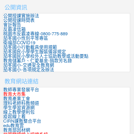
公開資訊
公開授課實施辦法
公開授課時間表
會計報告
反霸凌信箱
桃園市反霸凌專線-0800-775-889
茄苳國小性別平等專區
衛福部COVID19
茄苳國小行動載具使用規範
茄苳國民小學學生服裝儀容規定
茄苳國民小學校外人士協助教學或活動要點
教育儲蓄戶、仁愛基金-捐款芳名錄
茄苳國小-交通安全教育網
茄苳國小-各項規定及辦法
教育網站連結
教師專業發展平台
教育大市集
教育產業工會
理科老師科教頻道
學生學習資源網
線上教學便利包
疫起線上看
CIRN課教整合平台
edu教育雲
教育部因材網