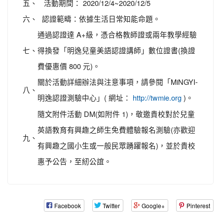
五、
活動期間： 2020/12/4~2020/12/5
六、
認證範疇：依據生活日常知能命題。
通過認證達 A+級，憑合格教師證或兩年教學經驗
七、
得換發「明逸兒童美語認證講師」數位證書(換證
費優惠價 800 元)。
關於活動詳細辦法與注意事項，請參閱「MiNGYI-
八、
明逸認證測驗中心」( 網址：
)。
http://twmie.org
隨文附件活動 DM(如附件 1)，敬邀貴校對於兒童
英語教育有興趣之師生免費體驗報名測驗(亦歡迎
九、
有興趣之國小生或一般民眾踴躍報名)，並於貴校
惠予公告，至紉公誼。
Facebook
Twitter
Google+
Pinterest