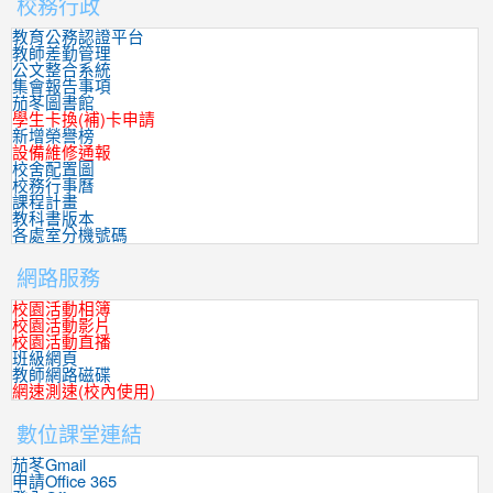
校務行政
:::
教育公務認證平台
教師差勤管理
公文整合系統
集會報告事項
茄苳圖書館
學生卡換(補)卡申請
新增榮譽榜
設備維修通報
校舍配置圖
校務行事曆
課程計畫
教科書版本
各處室分機號碼
網路服務
校園活動相簿
校園活動影片
校園活動直播
班級網頁
教師網路磁碟
網速測速(校內使用)
數位課堂連結
茄苳Gmail
申請Office 365