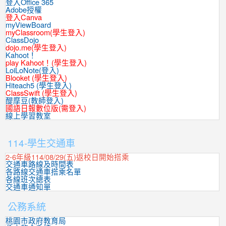
登入Office 365
Adobe授權
登入Canva
myViewBoard
myClassroom(學生登入)
ClassDojo
dojo.me(學生登入)
Kahoot！
play Kahoot！(學生登入)
LoiLoNote(登入)
Blooket (學生登入)
Hiteach5 (學生登入)
ClassSwift (學生登入)
醍摩豆(教師登入)
國語日報數位版(需登入)
線上學習教室
:::
114-學生交通車
2-6年級114/08/29(五)返校日開始搭乘
交通車路線及時間表
各路線交通車搭乘名單
各線班次總表
交通車通知單
公務系統
桃園市政府教育局