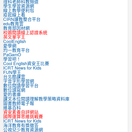
理科老師科教頻道
學生學習資源網
線上教學便利包
疫起線上看
CIRN課教整合平台
edu教育雲
教育部因材網
校園閱讀線上認證系統
英文單字王
CoolEnglish
愛學網
均一教育平台
PaGamO
學習吧！
Cool English資安王比賽
ICRT News for Kids
FUN學王
台北酷課雲
字音字形學習網
數位閱讀學習平台
數位讀寫網
愛的書庫
課文本位閱讀理解教學策略資料庫
圖書教師電子報
維基百科
資安素養自評網站
國際運算思維挑戰賽
ICRT News for Kids
海洋教育有獎徵答
公視兒少教育資源網