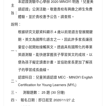
本認證測驗中心舉辦 2020 MiNGYI 明逸「兒童美
主
語認證」公測活動，敬邀貴校有興趣之師生免費
旨：
體驗，並於貴校惠予公告，請查照。
說明：
根據研究文獻資料顯示 4 歲以前是語言發展關鍵
期，英文為國際化語言之一，因此許多家長讓孩
童從小就開始接觸英文。透過具有國際化的專業
一、
英語測驗，能快速掌握孩子學習英文的成效，以
便為孩子擬定讀書計畫，並協助家長更加了解孩
子的學習成長曲線。
認證科目：兒童英語認證 MEC - MiNGYI English
二、
Certification for Young Learners (MYL)
三、
測驗題數： 25 題 (30 分鐘)
四、
報名日期：即日起至 2020/11/27 止