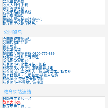
公文整合系統
公文大附件下載
會計簽證系統
安全網路認證系統
學力檢測網站
桃園市學生輔導諮商中心
教育部學校教育儲蓄戶
公開資訊
公開授課實施辦法
公開授課時間表
會計報告
反霸凌信箱
桃園市反霸凌專線-0800-775-889
茄苳國小性別平等專區
衛福部COVID19
茄苳國小行動載具使用規範
茄苳國民小學學生服裝儀容規定
茄苳國民小學校外人士協助教學或活動要點
教育儲蓄戶、仁愛基金-捐款芳名錄
茄苳國小-交通安全教育網
茄苳國小-各項規定及辦法
教育網站連結
教師專業發展平台
教育大市集
教育產業工會