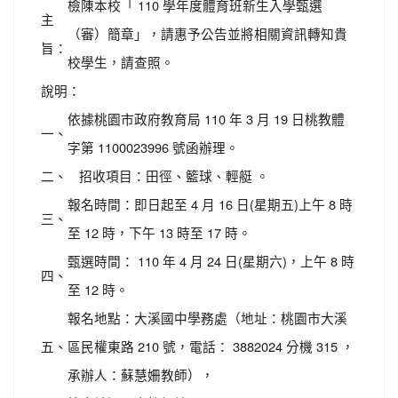
檢陳本校「 110 學年度體育班新生入學甄選
主
（審）簡章」，請惠予公告並將相關資訊轉知貴
旨：
校學生，請查照。
說明：
依據桃園市政府教育局 110 年 3 月 19 日桃教體
一、
字第 1100023996 號函辦理。
二、
招收項目：田徑、籃球、輕艇 。
報名時間：即日起至 4 月 16 日(星期五)上午 8 時
三、
至 12 時，下午 13 時至 17 時。
甄選時間： 110 年 4 月 24 日(星期六)，上午 8 時
四、
至 12 時。
報名地點：大溪國中學務處（地址：桃園市大溪
五、
區民權東路 210 號，電話： 3882024 分機 315 ，
承辦人：蘇慧姍教師），