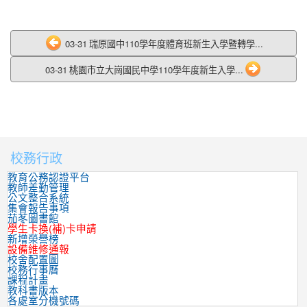
03-31 瑞原國中110學年度體育班新生入學暨轉學...
03-31 桃園市立大崗國民中學110學年度新生入學...
校務行政
:::
教育公務認證平台
教師差勤管理
公文整合系統
集會報告事項
茄苳圖書館
學生卡換(補)卡申請
新增榮譽榜
設備維修通報
校舍配置圖
校務行事曆
課程計畫
教科書版本
各處室分機號碼