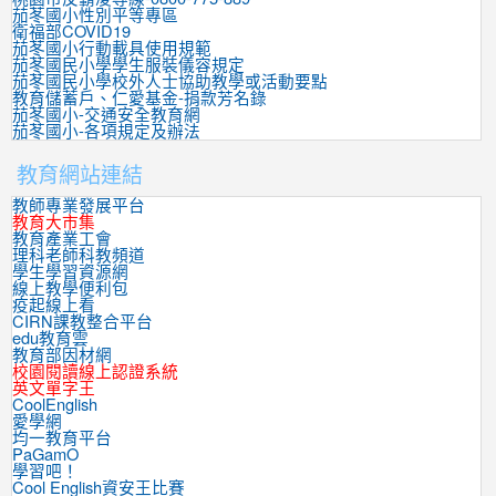
茄苳國小性別平等專區
衛福部COVID19
茄苳國小行動載具使用規範
茄苳國民小學學生服裝儀容規定
茄苳國民小學校外人士協助教學或活動要點
教育儲蓄戶、仁愛基金-捐款芳名錄
茄苳國小-交通安全教育網
茄苳國小-各項規定及辦法
教育網站連結
教師專業發展平台
教育大市集
教育產業工會
理科老師科教頻道
學生學習資源網
線上教學便利包
疫起線上看
CIRN課教整合平台
edu教育雲
教育部因材網
校園閱讀線上認證系統
英文單字王
CoolEnglish
愛學網
均一教育平台
PaGamO
學習吧！
Cool English資安王比賽