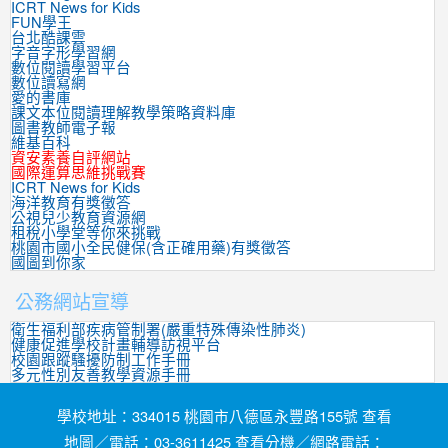
ICRT News for Kids
FUN學王
台北酷課雲
字音字形學習網
數位閱讀學習平台
數位讀寫網
愛的書庫
課文本位閱讀理解教學策略資料庫
圖書教師電子報
維基百科
資安素養自評網站
國際運算思維挑戰賽
ICRT News for Kids
海洋教育有獎徵答
公視兒少教育資源網
租稅小學堂等你來挑戰
桃園市國小全民健保(含正確用藥)有獎徵答
國圖到你家
公務網站宣導
衛生福利部疾病管制署(嚴重特殊傳染性肺炎)
健康促進學校計畫輔導訪視平台
校園跟蹤騷擾防制工作手冊
多元性別友善教學資源手冊
學校地址：334015 桃園市八德區永豐路155號 查看
地圖／電話：03-3611425 查看分機／網路電話：