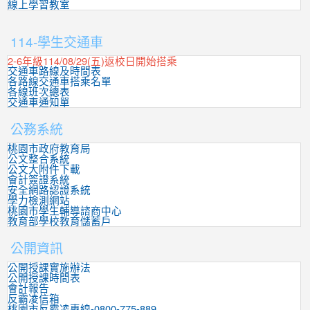
線上學習教室
:::
114-學生交通車
2-6年級114/08/29(五)返校日開始搭乘
交通車路線及時間表
各路線交通車搭乘名單
各線班次總表
交通車通知單
公務系統
桃園市政府教育局
公文整合系統
公文大附件下載
會計簽證系統
安全網路認證系統
學力檢測網站
桃園市學生輔導諮商中心
教育部學校教育儲蓄戶
公開資訊
公開授課實施辦法
公開授課時間表
會計報告
反霸凌信箱
桃園市反霸凌專線-0800-775-889