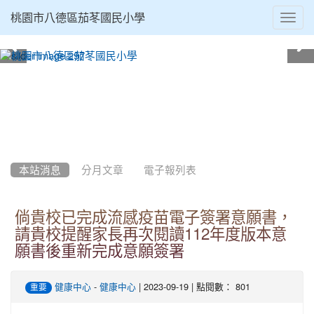
Toggl
桃園市八德區茄苳國民小學
navig
:::
本站消息
分月文章
電子報列表
倘貴校已完成流感疫苗電子簽署意願書，
請貴校提醒家長再次閱讀112年度版本意
願書後重新完成意願簽署
-
| 2023-09-19 | 點閱數： 801
健康中心
健康中心
重要