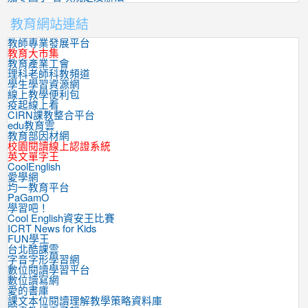
教育網站連結
教師專業發展平台
教育大市集
教育產業工會
理科老師科教頻道
學生學習資源網
線上教學便利包
疫起線上看
CIRN課教整合平台
edu教育雲
教育部因材網
校園閱讀線上認證系統
英文單字王
CoolEnglish
愛學網
均一教育平台
PaGamO
學習吧！
Cool English資安王比賽
ICRT News for Kids
FUN學王
台北酷課雲
字音字形學習網
數位閱讀學習平台
數位讀寫網
愛的書庫
課文本位閱讀理解教學策略資料庫