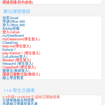
網速測速(校內使用)
數位課堂連結
茄苳Gmail
申請Office 365
登入Office 365
Adobe授權
登入Canva
myViewBoard
myClassroom(學生登入)
ClassDojo
dojo.me(學生登入)
Kahoot！
play Kahoot！(學生登入)
LoiLoNote(登入)
Blooket (學生登入)
Hiteach5 (學生登入)
ClassSwift (學生登入)
醍摩豆(教師登入)
國語日報數位版(需登入)
線上學習教室
:::
114-學生交通車
2-6年級114/08/29(五)返校日開始搭乘
交通車路線及時間表
各路線交通車搭乘名單