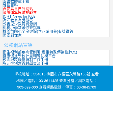
圖書教師電子報
維基百科
資安素養自評網站
國際運算思維挑戰賽
ICRT News for Kids
海洋教育有獎徵答
公視兒少教育資源網
租稅小學堂等你來挑戰
桃園市國小全民健保(含正確用藥)有獎徵答
國圖到你家
公務網站宣導
衛生福利部疾病管制署(嚴重特殊傳染性肺炎)
健康促進學校計畫輔導訪視平台
校園跟蹤騷擾防制工作手冊
多元性別友善教學資源手冊
學校地址：334015 桃園市八德區永豐路155號 查看
地圖／電話：03-3611425 查看分機／網路電話：
903-099-000 查看網路電話／傳真：03-3645709
網頁維護by茄苳國小資訊組