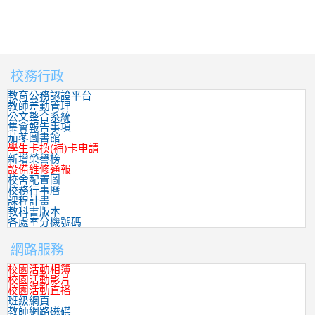
校務行政
:::
教育公務認證平台
教師差勤管理
公文整合系統
集會報告事項
茄苳圖書館
學生卡換(補)卡申請
新增榮譽榜
設備維修通報
校舍配置圖
校務行事曆
課程計畫
教科書版本
各處室分機號碼
網路服務
校園活動相簿
校園活動影片
校園活動直播
班級網頁
教師網路磁碟