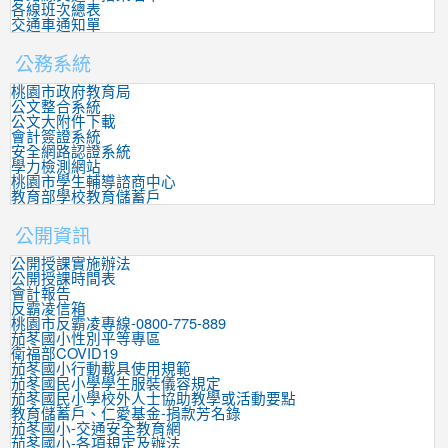
各線班次總表
交通車通知單
公務系統
桃園市政府教育局
公文整合系統
公文大附件下載
會計簽證系統
安全網路認證系統
學力檢測網站
桃園市學生輔導諮商中心
教育部學校教育儲蓄戶
公開資訊
公開授課實施辦法
公開授課時間表
會計報告
反霸凌信箱
桃園市反霸凌專線-0800-775-889
茄苳國小性別平等專區
衛福部COVID19
茄苳國小行動載具使用規範
茄苳國民小學學生服裝儀容規定
茄苳國民小學校外人士協助教學或活動要點
教育儲蓄戶、仁愛基金-捐款芳名錄
茄苳國小-交通安全教育網
茄苳國小-各項規定及辦法