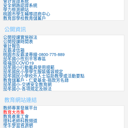
會計簽證系統
安全網路認證系統
學力檢測網站
桃園市學生輔導諮商中心
教育部學校教育儲蓄戶
公開資訊
公開授課實施辦法
公開授課時間表
會計報告
反霸凌信箱
桃園市反霸凌專線-0800-775-889
茄苳國小性別平等專區
衛福部COVID19
茄苳國小行動載具使用規範
茄苳國民小學學生服裝儀容規定
茄苳國民小學校外人士協助教學或活動要點
教育儲蓄戶、仁愛基金-捐款芳名錄
茄苳國小-交通安全教育網
茄苳國小-各項規定及辦法
教育網站連結
教師專業發展平台
教育大市集
教育產業工會
理科老師科教頻道
學生學習資源網