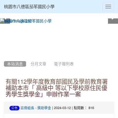
Toggl
桃園市八德區茄苳國民小學
navig
:::
本站消息
分月文章
電子報列表
有關112學年度教育部國民及學前教育署
補助本市「 高級中 等以下學校原住民優
秀學生獎學金」申辦作業一案
-
| 2024-03-12 | 點閱數： 816
註冊組長
獎助學金
公告