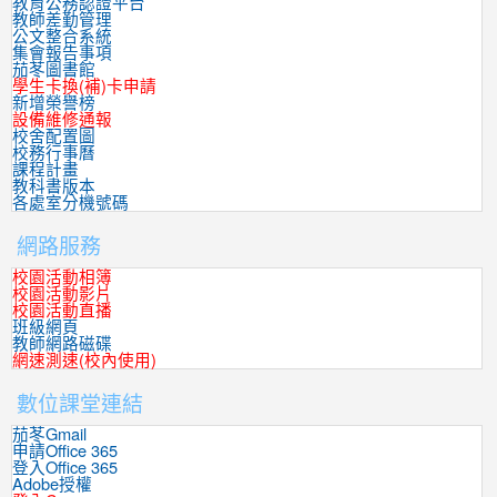
教育公務認證平台
教師差勤管理
公文整合系統
集會報告事項
茄苳圖書館
學生卡換(補)卡申請
新增榮譽榜
設備維修通報
校舍配置圖
校務行事曆
課程計畫
教科書版本
各處室分機號碼
網路服務
校園活動相簿
校園活動影片
校園活動直播
班級網頁
教師網路磁碟
網速測速(校內使用)
數位課堂連結
茄苳Gmail
申請Office 365
登入Office 365
Adobe授權