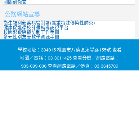
國圖到你家
公務網站宣導
衛生福利部疾病管制署(嚴重特殊傳染性肺炎)
健康促進學校計畫輔導訪視平台
校園跟蹤騷擾防制工作手冊
多元性別友善教學資源手冊
學校地址：334015 桃園市八德區永豐路155號 查看
地圖／電話：03-3611425 查看分機／網路電話：
903-099-000 查看網路電話／傳真：03-3645709
網頁維護by茄苳國小資訊組