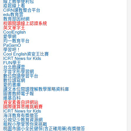
線上教學便利包
疫起線上看
CIRN課教整合平台
edu教育雲
教育部因材網
校園閱讀線上認證系統
英文單字王
CoolEnglish
愛學網
均一教育平台
PaGamO
學習吧！
Cool English資安王比賽
ICRT News for Kids
FUN學王
台北酷課雲
字音字形學習網
數位閱讀學習平台
數位讀寫網
愛的書庫
課文本位閱讀理解教學策略資料庫
圖書教師電子報
維基百科
資安素養自評網站
國際運算思維挑戰賽
ICRT News for Kids
海洋教育有獎徵答
公視兒少教育資源網
租稅小學堂等你來挑戰
桃園市國小全民健保(含正確用藥)有獎徵答