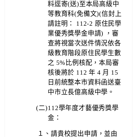
料逕寄(送)至本局高級中
等教育科(免備文)(信封上
請註明： 112-2 原住民學
業優秀獎學金申請) ，審
查將視當次送件情況依各
級教育階段原住民學生數
之 5%比例核配，本局審
核後將於 112 年 4 月 15
日前統整本市資料函送臺
中市立長億高級中學。
(
二)
112
學年度才藝優秀獎學
金：
１、
請貴校提出申請，並由