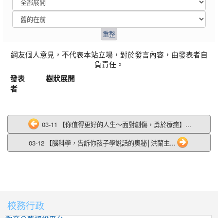
網友個人意見，不代表本站立場，對於發言內容，由發表者自
負責任。
發表
樹狀展開
者
03-11 【你值得更好的人生～面對創傷，勇於療癒】...
03-12 【腦科學，告訴你孩子學說話的奧秘│洪蘭主...
校務行政
:::