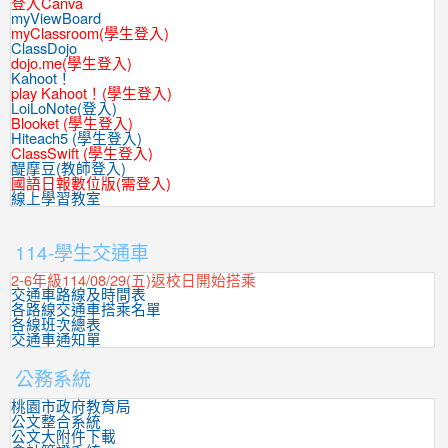
登入Canva
myViewBoard
myClassroom(學生登入)
ClassDojo
dojo.me(學生登入)
Kahoot！
play Kahoot！(學生登入)
LoiLoNote(登入)
Blooket (學生登入)
Hiteach5 (學生登入)
ClassSwift (學生登入)
醍摩豆(教師登入)
國語日報數位版(需登入)
線上學習教室
:::
114-學生交通車
2-6年級114/08/29(五)返校日開始搭乘
交通車路線及時間表
各路線交通車搭乘名單
各線班次總表
交通車通知單
公務系統
桃園市政府教育局
公文整合系統
公文大附件下載