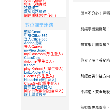
校園活動影片
校園活動直播
班級網頁
教師網路磁碟
開車不分心！握穩
網速測速(校內使用)
數位課堂連結
別讓手機變副駕！
茄苳Gmail
申請Office 365
登入Office 365
Adobe授權
想當網紅開直播？
登入Canva
myViewBoard
myClassroom(學生登入)
ClassDojo
你累了嗎？養足精
dojo.me(學生登入)
Kahoot！
play Kahoot！(學生登入)
LoiLoNote(登入)
別讓疲勞掌控方向
Blooket (學生登入)
Hiteach5 (學生登入)
ClassSwift (學生登入)
醍摩豆(教師登入)
國語日報數位版(需登入)
不超速，安全駕駛
線上學習教室
無照駕駛風險高，