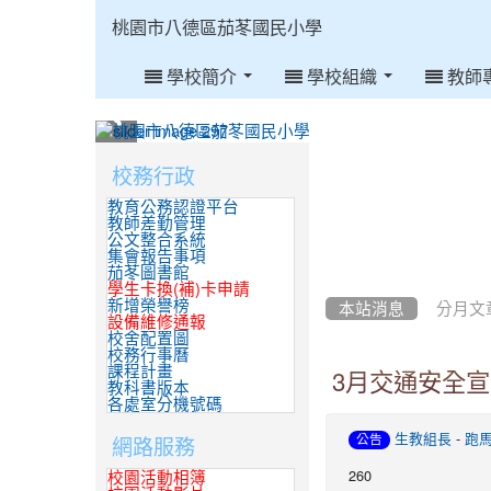
:::
桃園市八德區茄苳國民小學
學校簡介
學校組織
教師
:::
校務行政
:::
教育公務認證平台
教師差勤管理
公文整合系統
集會報告事項
茄苳圖書館
學生卡換(補)卡申請
新增榮譽榜
本站消息
分月文
設備維修通報
校舍配置圖
校務行事曆
課程計畫
3月交通安全宣
教科書版本
各處室分機號碼
-
網路服務
生教組長
跑
公告
260
校園活動相簿