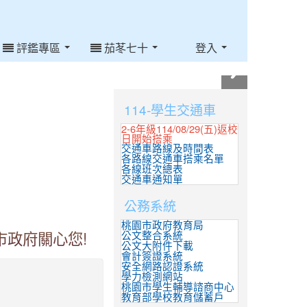
評鑑專區
茄苳七十
登入
:::
114-學生交通車
2-6年級114/08/29(五)返校
日開始搭乘
交通車路線及時間表
各路線交通車搭乘名單
各線班次總表
交通車通知單
公務系統
桃園市政府教育局
公文整合系統
市政府關心您!
公文大附件下載
會計簽證系統
安全網路認證系統
學力檢測網站
桃園市學生輔導諮商中心
教育部學校教育儲蓄戶