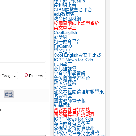
線上教學便利包
疫起線上看
CIRN課教整合平台
edu教育雲
教育部因材網
校園閱讀線上認證系統
英文單字王
CoolEnglish
愛學網
均一教育平台
PaGamO
學習吧！
Cool English資安王比賽
ICRT News for Kids
FUN學王
台北酷課雲
字音字形學習網
Google+
Pinterest
數位閱讀學習平台
數位讀寫網
愛的書庫
課文本位閱讀理解教學策
略資料庫
圖書教師電子報
維基百科
。
資安素養自評網站
國際運算思維挑戰賽
ICRT News for Kids
海洋教育有獎徵答
公視兒少教育資源網
租稅小學堂等你來挑戰