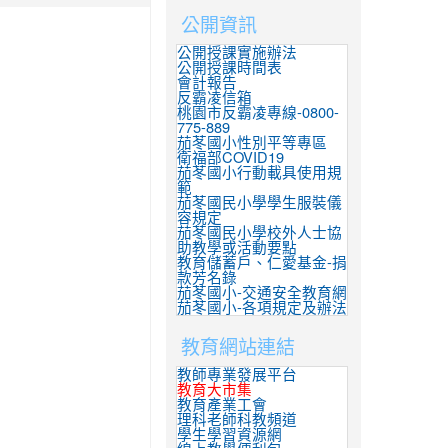
公開資訊
公開授課實施辦法
公開授課時間表
會計報告
反霸凌信箱
桃園市反霸凌專線-0800-
775-889
茄苳國小性別平等專區
衛福部COVID19
茄苳國小行動載具使用規
範
茄苳國民小學學生服裝儀
容規定
茄苳國民小學校外人士協
助教學或活動要點
教育儲蓄戶、仁愛基金-捐
款芳名錄
茄苳國小-交通安全教育網
茄苳國小-各項規定及辦法
教育網站連結
教師專業發展平台
教育大市集
教育產業工會
理科老師科教頻道
學生學習資源網