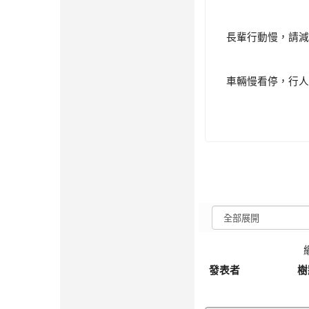
長輩行動慢，請減
車輛慢看停，行
發表者
樹