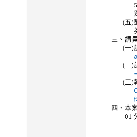
(五)
三、
請
(一)
(二)
(三)
四、
本案
01 