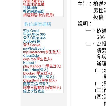
校園活動影片
主旨：
檢送
校園活動直播
班級網頁
男性
教師網路磁碟
網速測速(校內使用)
投稿
數位課堂連結
說明：
一、
依據
茄苳Gmail
申請Office 365
63
登入Office 365
Adobe授權
二、
為
登入Canva
myViewBoard
踐
myClassroom(學生登入)
ClassDojo
參
dojo.me(學生登入)
Kahoot！
辦
play Kahoot！(學生登入)
(一)
LoiLoNote(登入)
Blooket (學生登入)
Hiteach5 (學生登入)
ClassSwift (學生登入)
(二)
醍摩豆(教師登入)
國語日報數位版(需登入)
(三)
線上學習教室
(四)