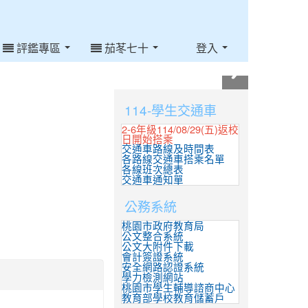
評鑑專區
茄苳七十
登入
:::
114-學生交通車
2-6年級114/08/29(五)返校
日開始搭乘
交通車路線及時間表
各路線交通車搭乘名單
各線班次總表
交通車通知單
公務系統
桃園市政府教育局
公文整合系統
公文大附件下載
會計簽證系統
安全網路認證系統
學力檢測網站
桃園市學生輔導諮商中心
教育部學校教育儲蓄戶