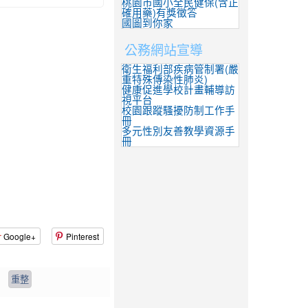
桃園市國小全民健保(含正
確用藥)有獎徵答
國圖到你家
公務網站宣導
衛生福利部疾病管制署(嚴
重特殊傳染性肺炎)
健康促進學校計畫輔導訪
視平台
校園跟蹤騷擾防制工作手
冊
多元性別友善教學資源手
冊
Google+
Pinterest