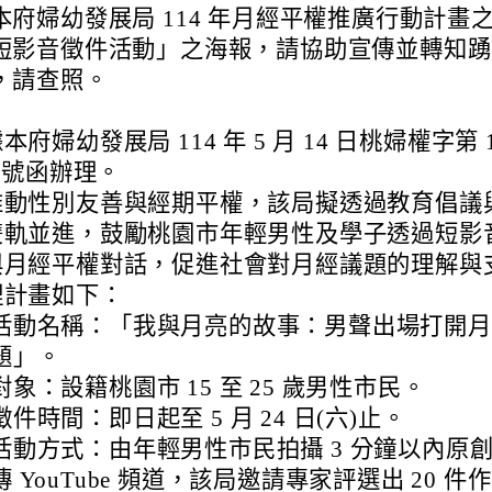
本府婦幼發展局 114 年月經平權推廣行動計畫
短影音徵件活動」之海報，請協助宣傳並轉知踴
，請查照。
本府婦幼發展局 114 年 5 月 14 日桃婦權字第 1
6 號函辦理。
推動性別友善與經期平權，該局擬透過教育倡議
雙軌並進，鼓勵桃園市年輕男性及學子透過短影
與月經平權對話，促進社會對月經議題的理解與
理計畫如下：
活動名稱：「我與月亮的故事：男聲出場打開月
題」。
對象：設籍桃園市 15 至 25 歲男性市民。
徵件時間：即日起至 5 月 24 日(六)止。
活動方式：由年輕男性市民拍攝 3 分鐘以內原
傳 YouTube 頻道，該局邀請專家評選出 20 件