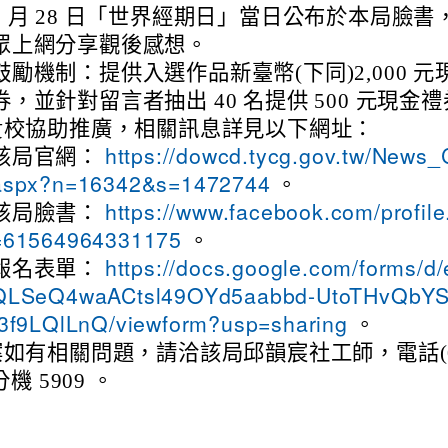
5 月 28 日「世界經期日」當日公布於本局臉書
眾上網分享觀後感想。
鼓勵機制：提供入選作品新臺幣(下同)2,000 元
券，並針對留言者抽出 40 名提供 500 元現金
貴校協助推廣，相關訊息詳見以下網址：
該局官網：
https://dowcd.tycg.gov.tw/News_
。
aspx?n=16342&s=1472744
該局臉書：
https://www.facebook.com/profile
。
=61564964331175
報名表單：
https://docs.google.com/forms/d/
QLSeQ4waACtsl49OYd5aabbd-UtoTHvQbY
。
f3f9LQlLnQ/viewform?usp=sharing
如有相關問題，請洽該局邱韻宸社工師，電話(03
分機 5909 。