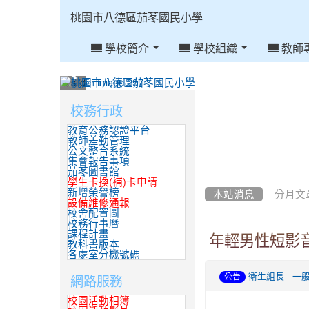
:::
桃園市八德區茄苳國民小學
學校簡介
學校組織
教師
:::
校務行政
:::
教育公務認證平台
教師差勤管理
公文整合系統
集會報告事項
茄苳圖書館
學生卡換(補)卡申請
新增榮譽榜
本站消息
分月文
設備維修通報
校舍配置圖
校務行事曆
課程計畫
年輕男性短影
教科書版本
各處室分機號碼
-
網路服務
衛生組長
一
公告
校園活動相簿