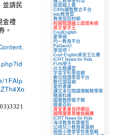
線上教學便利包
，並請民
疫起線上看
CIRN課教整合平台
edu教育雲
教育部因材網
現金禮
校園閱讀線上認證系統
英文單字王
禮券。
CoolEnglish
愛學網
均一教育平台
PaGamO
Content.
學習吧！
Cool English資安王比賽
ICRT News for Kids
.php?id
FUN學王
台北酷課雲
字音字形學習網
數位閱讀學習平台
e/1FAIp
數位讀寫網
愛的書庫
SZTh4Xo
課文本位閱讀理解教學策
略資料庫
圖書教師電子報
維基百科
)3321
資安素養自評網站
國際運算思維挑戰賽
ICRT News for Kids
海洋教育有獎徵答
公視兒少教育資源網
租稅小學堂等你來挑戰