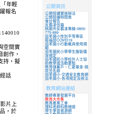
之「年輕
公開資訊
躍報名
公開授課實施辦法
公開授課時間表
會計報告
反霸凌信箱
桃園市反霸凌專線-0800-
140010
775-889
茄苳國小性別平等專區
衛福部COVID19
茄苳國小行動載具使用規
與空間實
範
茄苳國民小學學生服裝儀
音創作，
容規定
茄苳國民小學校外人士協
支持，擬
助教學或活動要點
教育儲蓄戶、仁愛基金-捐
款芳名錄
經話
茄苳國小-交通安全教育網
茄苳國小-各項規定及辦法
教育網站連結
教師專業發展平台
教育大市集
創影片上
教育產業工會
理科老師科教頻道
作品，於
學生學習資源網