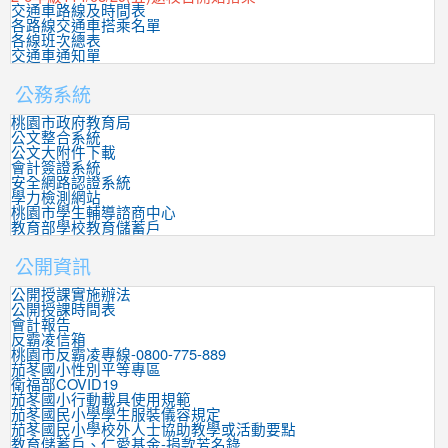
交通車路線及時間表
各路線交通車搭乘名單
各線班次總表
交通車通知單
公務系統
桃園市政府教育局
公文整合系統
公文大附件下載
會計簽證系統
安全網路認證系統
學力檢測網站
桃園市學生輔導諮商中心
教育部學校教育儲蓄戶
公開資訊
公開授課實施辦法
公開授課時間表
會計報告
反霸凌信箱
桃園市反霸凌專線-0800-775-889
茄苳國小性別平等專區
衛福部COVID19
茄苳國小行動載具使用規範
茄苳國民小學學生服裝儀容規定
茄苳國民小學校外人士協助教學或活動要點
教育儲蓄戶、仁愛基金-捐款芳名錄