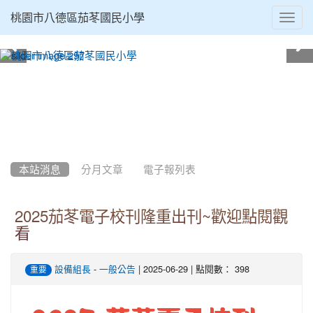
Toggl
桃園市八德區茄苳國民小學
navig
:::
本站消息
分月文章
電子報列表
2025茄苳電子校刊隆重出刊~歡迎點閱觀
看
-
| 2025-06-29 | 點閱數： 398
設備組長
一般公告
重要