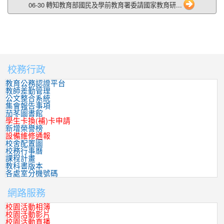
06-30 轉知教育部國民及學前教育署委請國家教育研...
校務行政
:::
教育公務認證平台
教師差勤管理
公文整合系統
集會報告事項
茄苳圖書館
學生卡換(補)卡申請
新增榮譽榜
設備維修通報
校舍配置圖
校務行事曆
課程計畫
教科書版本
各處室分機號碼
網路服務
校園活動相簿
校園活動影片
校園活動直播