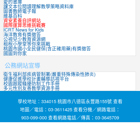
愛的書庫
課文本位閱讀理解教學策略資料庫
圖書教師電子報
維基百科
資安素養自評網站
國際運算思維挑戰賽
ICRT News for Kids
海洋教育有獎徵答
公視兒少教育資源網
租稅小學堂等你來挑戰
桃園市國小全民健保(含正確用藥)有獎徵答
國圖到你家
公務網站宣導
衛生福利部疾病管制署(嚴重特殊傳染性肺炎)
健康促進學校計畫輔導訪視平台
校園跟蹤騷擾防制工作手冊
多元性別友善教學資源手冊
學校地址：334015 桃園市八德區永豐路155號 查看
地圖／電話：03-3611425 查看分機／網路電話：
903-099-000 查看網路電話／傳真：03-3645709
網頁維護by茄苳國小資訊組