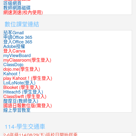
班級網頁
教師網路磁碟
網速測速(校內使用)
數位課堂連結
茄苳Gmail
申請Office 365
登入Office 365
Adobe授權
登入Canva
myViewBoard
myClassroom(學生登入)
ClassDojo
dojo.me(學生登入)
Kahoot！
play Kahoot！(學生登入)
LoiLoNote(登入)
Blooket (學生登入)
Hiteach5 (學生登入)
ClassSwift (學生登入)
醍摩豆(教師登入)
國語日報數位版(需登入)
線上學習教室
:::
114-學生交通車
2-6年級114/08/29(五)返校日開始搭乘