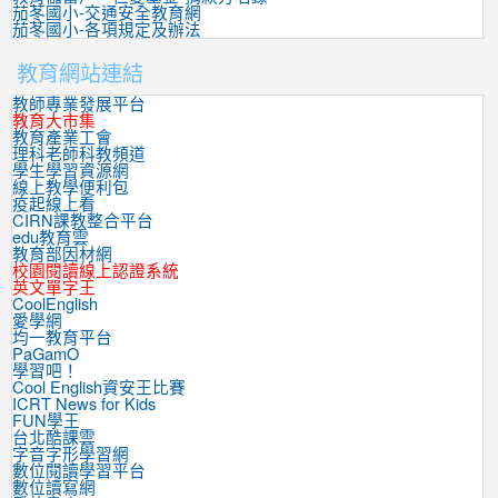
茄苳國小-交通安全教育網
茄苳國小-各項規定及辦法
教育網站連結
教師專業發展平台
教育大市集
教育產業工會
理科老師科教頻道
學生學習資源網
線上教學便利包
疫起線上看
CIRN課教整合平台
edu教育雲
教育部因材網
校園閱讀線上認證系統
英文單字王
CoolEnglish
愛學網
均一教育平台
PaGamO
學習吧！
Cool English資安王比賽
ICRT News for Kids
FUN學王
台北酷課雲
字音字形學習網
數位閱讀學習平台
數位讀寫網