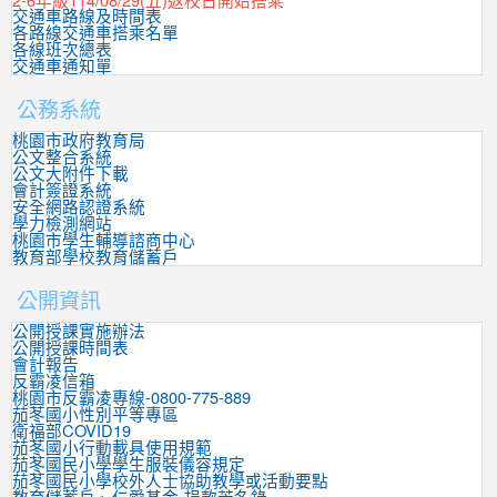
交通車路線及時間表
各路線交通車搭乘名單
各線班次總表
交通車通知單
公務系統
桃園市政府教育局
公文整合系統
公文大附件下載
會計簽證系統
安全網路認證系統
學力檢測網站
桃園市學生輔導諮商中心
教育部學校教育儲蓄戶
公開資訊
公開授課實施辦法
公開授課時間表
會計報告
反霸凌信箱
桃園市反霸凌專線-0800-775-889
茄苳國小性別平等專區
衛福部COVID19
茄苳國小行動載具使用規範
茄苳國民小學學生服裝儀容規定
茄苳國民小學校外人士協助教學或活動要點