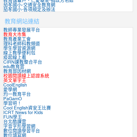
教育儲蓄戶、仁愛基金-捐款芳名錄
茄苳國小-交通安全教育網
茄苳國小-各項規定及辦法
教育網站連結
教師專業發展平台
教育大市集
教育產業工會
理科老師科教頻道
學生學習資源網
線上教學便利包
疫起線上看
CIRN課教整合平台
edu教育雲
教育部因材網
校園閱讀線上認證系統
英文單字王
CoolEnglish
愛學網
均一教育平台
PaGamO
學習吧！
Cool English資安王比賽
ICRT News for Kids
FUN學王
台北酷課雲
字音字形學習網
數位閱讀學習平台
數位讀寫網