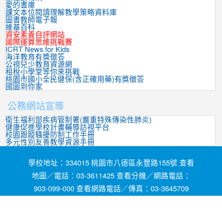
愛的書庫
課文本位閱讀理解教學策略資料庫
圖書教師電子報
維基百科
資安素養自評網站
國際運算思維挑戰賽
ICRT News for Kids
海洋教育有獎徵答
公視兒少教育資源網
租稅小學堂等你來挑戰
桃園市國小全民健保(含正確用藥)有獎徵答
國圖到你家
公務網站宣導
衛生福利部疾病管制署(嚴重特殊傳染性肺炎)
健康促進學校計畫輔導訪視平台
校園跟蹤騷擾防制工作手冊
多元性別友善教學資源手冊
學校地址：334015 桃園市八德區永豐路155號 查看
地圖／電話：03-3611425 查看分機／網路電話：
903-099-000 查看網路電話／傳真：03-3645709
網頁維護by茄苳國小資訊組