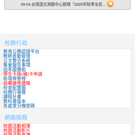
09-04 台灣語文測驗中心辦理「2025年秋季全民...
校務行政
:::
教育公務認證平台
教師差勤管理
公文整合系統
集會報告事項
茄苳圖書館
學生卡換(補)卡申請
新增榮譽榜
設備維修通報
校舍配置圖
校務行事曆
課程計畫
教科書版本
各處室分機號碼
網路服務
校園活動相簿
校園活動影片
校園活動直播