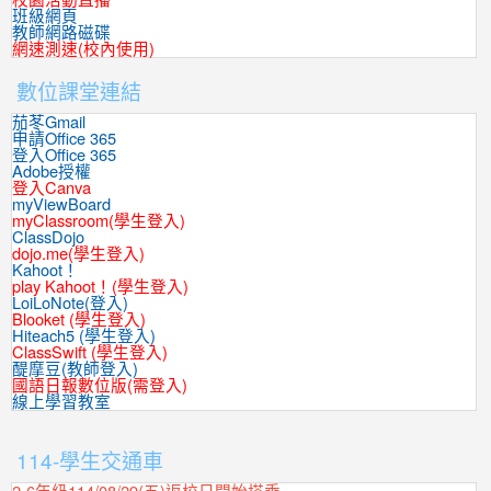
班級網頁
教師網路磁碟
網速測速(校內使用)
數位課堂連結
茄苳Gmail
申請Office 365
登入Office 365
Adobe授權
登入Canva
myViewBoard
myClassroom(學生登入)
ClassDojo
dojo.me(學生登入)
Kahoot！
play Kahoot！(學生登入)
LoiLoNote(登入)
Blooket (學生登入)
Hiteach5 (學生登入)
ClassSwift (學生登入)
醍摩豆(教師登入)
國語日報數位版(需登入)
線上學習教室
:::
114-學生交通車
2-6年級114/08/29(五)返校日開始搭乘