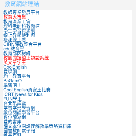
教育網站連結
教師專業發展平台
教育大市集
教育產業工會
理科老師科教頻道
學生學習資源網
線上教學便利包
疫起線上看
CIRN課教整合平台
edu教育雲
教育部因材網
校園閱讀線上認證系統
英文單字王
CoolEnglish
愛學網
均一教育平台
PaGamO
學習吧！
Cool English資安王比賽
ICRT News for Kids
FUN學王
台北酷課雲
字音字形學習網
數位閱讀學習平台
數位讀寫網
愛的書庫
課文本位閱讀理解教學策略資料庫
圖書教師電子報
維基百科