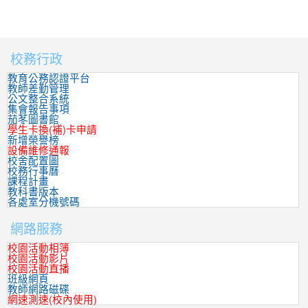
校務行政
:::
教育公務認證平台
教師差勤管理
公文整合系統
集會報告事項
茄苳圖書館
學生卡換(補)卡申請
新增榮譽榜
設備維修通報
校舍配置圖
校務行事曆
課程計畫
教科書版本
各處室分機號碼
網路服務
校園活動相簿
校園活動影片
校園活動直播
班級網頁
教師網路磁碟
網速測速(校內使用)