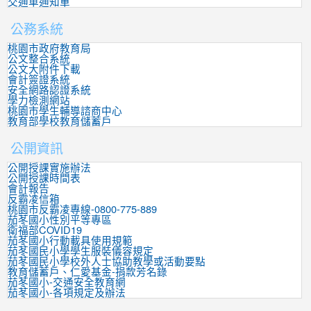
交通車通知單
公務系統
桃園市政府教育局
公文整合系統
公文大附件下載
會計簽證系統
安全網路認證系統
學力檢測網站
桃園市學生輔導諮商中心
教育部學校教育儲蓄戶
公開資訊
公開授課實施辦法
公開授課時間表
會計報告
反霸凌信箱
桃園市反霸凌專線-0800-775-889
茄苳國小性別平等專區
衛福部COVID19
茄苳國小行動載具使用規範
茄苳國民小學學生服裝儀容規定
茄苳國民小學校外人士協助教學或活動要點
教育儲蓄戶、仁愛基金-捐款芳名錄
茄苳國小-交通安全教育網
茄苳國小-各項規定及辦法