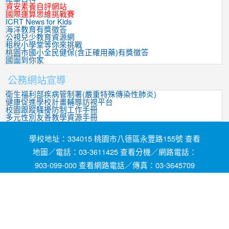
資安素養自評網站
國際運算思維挑戰賽
ICRT News for Kids
海洋教育有獎徵答
公視兒少教育資源網
租稅小學堂等你來挑戰
桃園市國小全民健保(含正確用藥)有獎徵答
國圖到你家
公務網站宣導
衛生福利部疾病管制署(嚴重特殊傳染性肺炎)
健康促進學校計畫輔導訪視平台
校園跟蹤騷擾防制工作手冊
多元性別友善教學資源手冊
學校地址：334015 桃園市八德區永豐路155號 查看
地圖／電話：03-3611425 查看分機／網路電話：
903-099-000 查看網路電話／傳真：03-3645709
網頁維護by茄苳國小資訊組