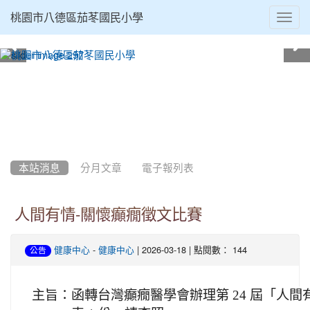
Toggl
桃園市八德區茄苳國民小學
navig
:::
本站消息
分月文章
電子報列表
人間有情-關懷癲癇徵文比賽
-
| 2026-03-18 | 點閱數： 144
健康中心
健康中心
公告
主旨：
函轉台灣癲癇醫學會辦理第 24 屆「人