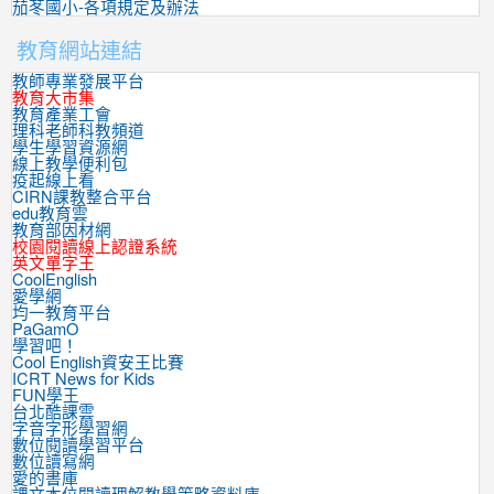
茄苳國小-各項規定及辦法
教育網站連結
教師專業發展平台
教育大市集
教育產業工會
理科老師科教頻道
學生學習資源網
線上教學便利包
疫起線上看
CIRN課教整合平台
edu教育雲
教育部因材網
校園閱讀線上認證系統
英文單字王
CoolEnglish
愛學網
均一教育平台
PaGamO
學習吧！
Cool English資安王比賽
ICRT News for Kids
FUN學王
台北酷課雲
字音字形學習網
數位閱讀學習平台
數位讀寫網
愛的書庫