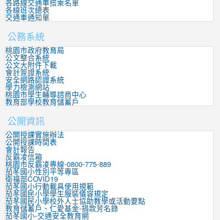
各路線交通車搭乘名單
各線班次總表
交通車通知單
公務系統
桃園市政府教育局
公文整合系統
公文大附件下載
會計簽證系統
安全網路認證系統
學力檢測網站
桃園市學生輔導諮商中心
教育部學校教育儲蓄戶
公開資訊
公開授課實施辦法
公開授課時間表
會計報告
反霸凌信箱
桃園市反霸凌專線-0800-775-889
茄苳國小性別平等專區
衛福部COVID19
茄苳國小行動載具使用規範
茄苳國民小學學生服裝儀容規定
茄苳國民小學校外人士協助教學或活動要點
教育儲蓄戶、仁愛基金-捐款芳名錄
茄苳國小-交通安全教育網