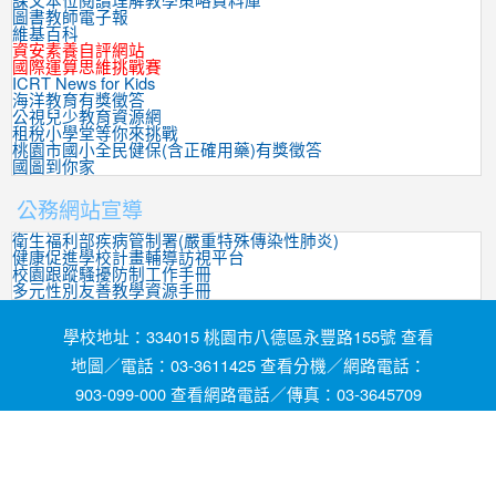
課文本位閱讀理解教學策略資料庫
圖書教師電子報
維基百科
資安素養自評網站
國際運算思維挑戰賽
ICRT News for Kids
海洋教育有獎徵答
公視兒少教育資源網
租稅小學堂等你來挑戰
桃園市國小全民健保(含正確用藥)有獎徵答
國圖到你家
公務網站宣導
衛生福利部疾病管制署(嚴重特殊傳染性肺炎)
健康促進學校計畫輔導訪視平台
校園跟蹤騷擾防制工作手冊
多元性別友善教學資源手冊
學校地址：334015 桃園市八德區永豐路155號 查看
地圖／電話：03-3611425 查看分機／網路電話：
903-099-000 查看網路電話／傳真：03-3645709
網頁維護by茄苳國小資訊組