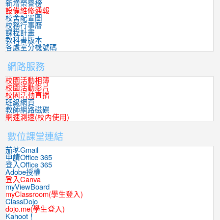
新增榮譽榜
設備維修通報
校舍配置圖
校務行事曆
課程計畫
教科書版本
各處室分機號碼
網路服務
校園活動相簿
校園活動影片
校園活動直播
班級網頁
教師網路磁碟
網速測速(校內使用)
數位課堂連結
茄苳Gmail
申請Office 365
登入Office 365
Adobe授權
登入Canva
myViewBoard
myClassroom(學生登入)
ClassDojo
dojo.me(學生登入)
Kahoot！