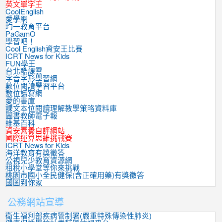
英文單字王
CoolEnglish
愛學網
均一教育平台
PaGamO
學習吧！
Cool English資安王比賽
ICRT News for Kids
FUN學王
台北酷課雲
字音字形學習網
數位閱讀學習平台
數位讀寫網
愛的書庫
課文本位閱讀理解教學策略資料庫
圖書教師電子報
維基百科
資安素養自評網站
國際運算思維挑戰賽
ICRT News for Kids
海洋教育有獎徵答
公視兒少教育資源網
租稅小學堂等你來挑戰
桃園市國小全民健保(含正確用藥)有獎徵答
國圖到你家
公務網站宣導
衛生福利部疾病管制署(嚴重特殊傳染性肺炎)