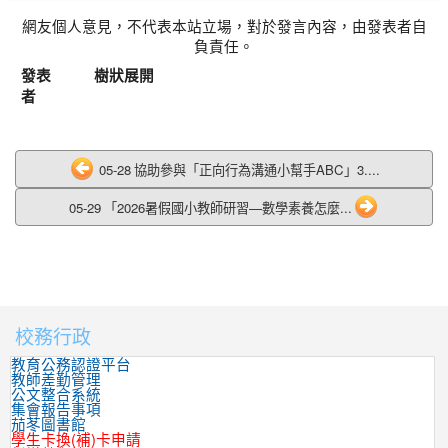
網友個人意見，不代表本站立場，對於發言內容，由發表者自
負責任。
發表
樹狀展開
者
05-28 協助參與「正向行為溝通小幫手ABC」3....
05-29 「2026暑假國小教師研習—數學素養怎麼...
校務行政
:::
教育公務認證平台
教師差勤管理
公文整合系統
集會報告事項
茄苳圖書館
學生卡換(補)卡申請