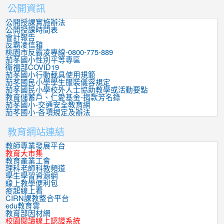
公開資訊
公開授課實施辦法
公開授課時間表
會計報告
反霸凌信箱
桃園市反霸凌專線-0800-775-889
茄苳國小性別平等專區
衛福部COVID19
茄苳國小行動載具使用規範
茄苳國民小學學生服裝儀容規定
茄苳國民小學校外人士協助教學或活動要點
教育儲蓄戶、仁愛基金-捐款芳名錄
茄苳國小-交通安全教育網
茄苳國小-各項規定及辦法
教育網站連結
教師專業發展平台
教育大市集
教育產業工會
理科老師科教頻道
學生學習資源網
線上教學便利包
疫起線上看
CIRN課教整合平台
edu教育雲
教育部因材網
校園閱讀線上認證系統