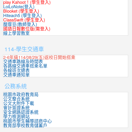
play Kahoot！(學生登入)
LoiLoNote(登入)
Blooket (學生登入)
Hiteach5 (學生登入)
ClassSwift (學生登入)
醍摩豆(教師登入)
國語日報數位版(需登入)
線上學習教室
:::
114-學生交通車
2-6年級114/08/29(五)返校日開始搭乘
交通車路線及時間表
各路線交通車搭乘名單
各線班次總表
交通車通知單
公務系統
桃園市政府教育局
公文整合系統
公文大附件下載
會計簽證系統
安全網路認證系統
學力檢測網站
桃園市學生輔導諮商中心
教育部學校教育儲蓄戶