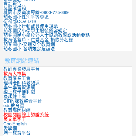
會計報告
反霸凌信箱
桃園市反霸凌專線-0800-775-889
茄苳國小性別平等專區
衛福部COVID19
茄苳國小行動載具使用規範
茄苳國民小學學生服裝儀容規定
茄苳國民小學校外人士協助教學或活動要點
教育儲蓄戶、仁愛基金-捐款芳名錄
茄苳國小-交通安全教育網
茄苳國小-各項規定及辦法
教育網站連結
教師專業發展平台
教育大市集
教育產業工會
理科老師科教頻道
學生學習資源網
線上教學便利包
疫起線上看
CIRN課教整合平台
edu教育雲
教育部因材網
校園閱讀線上認證系統
英文單字王
CoolEnglish
愛學網
均一教育平台