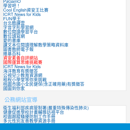
PaGamO
學習吧！
Cool English資安王比賽
ICRT News for Kids
FUN學王
台北酷課雲
字音字形學習網
數位閱讀學習平台
數位讀寫網
愛的書庫
課文本位閱讀理解教學策略資料庫
圖書教師電子報
維基百科
資安素養自評網站
國際運算思維挑戰賽
ICRT News for Kids
海洋教育有獎徵答
公視兒少教育資源網
租稅小學堂等你來挑戰
桃園市國小全民健保(含正確用藥)有獎徵答
國圖到你家
公務網站宣導
衛生福利部疾病管制署(嚴重特殊傳染性肺炎)
健康促進學校計畫輔導訪視平台
校園跟蹤騷擾防制工作手冊
多元性別友善教學資源手冊