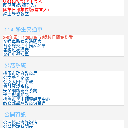
ClassSwift (學生登入)
醍摩豆(教師登入)
國語日報數位版(需登入)
線上學習教室
:::
114-學生交通車
2-6年級114/08/29(五)返校日開始搭乘
交通車路線及時間表
各路線交通車搭乘名單
各線班次總表
交通車通知單
公務系統
桃園市政府教育局
公文整合系統
公文大附件下載
會計簽證系統
安全網路認證系統
學力檢測網站
桃園市學生輔導諮商中心
教育部學校教育儲蓄戶
公開資訊
公開授課實施辦法
公開授課時間表