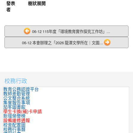
發表
樹狀展開
者
06-12 115年度「環境教育實作探究工作坊」...
06-12 本會辦理之「2026 龍潭文學所在｜文圖...
校務行政
:::
教育公務認證平台
教師差勤管理
公文整合系統
集會報告事項
茄苳圖書館
學生卡換(補)卡申請
新增榮譽榜
設備維修通報
校舍配置圖
校務行事曆