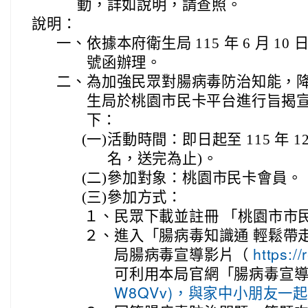
動，詳如說明，請查照。
說明：
一、
依據本府衛生局 115 年 6 月 10 
號函辦理。
二、
為加強民眾對腸病毒防治知能，
生局於桃園市民卡平台進行旨揭
下：
(一)
活動時間：即日起至 115 年 12 月
名，送完為止)。
(二)
參加對象：桃園市民卡會員。
(三)
參加方式：
１、
民眾下載並註冊 「桃園市市民
２、
進入「腸病毒知識通 輕鬆帶
局腸病毒宣導影片（
https:/
可利用本局官網「腸病毒宣導
W8QVv)，與家中小朋友一