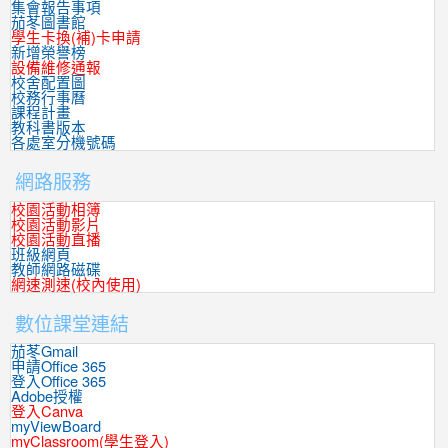
集會報告事項
茄苳圖書館
學生卡換(補)卡申請
新增榮譽榜
設備維修通報
校舍配置圖
校務行事曆
課程計畫
教科書版本
各處室分機號碼
網路服務
校園活動相簿
校園活動影片
校園活動直播
班級網頁
教師網路磁碟
網速測速(校內使用)
數位課堂連結
茄苳Gmail
申請Office 365
登入Office 365
Adobe授權
登入Canva
myViewBoard
myClassroom(學生登入)