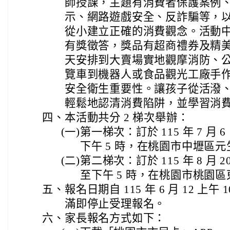
師授課，主題有消費者保護案例
示、網路遊戲安全、反詐騙等，
從小建立正確的消費觀念。活動
有獎徵答，獎品有超商禮券及精美
天安排到大賣場實地觀摩消防、
覽車到機器人或食品觀光工廠手作 
安全衛生重要性。讓孩子從活潑
輕鬆地認清消費陷阱，並學習消
四、
本活動共分 2 梯次舉辦：
(一)
第一梯次：訂於 115 年 7 月 6 
下午 5 時，在桃園市中壢區
(二)
第二梯次：訂於 115 年 8 月 20
至下午 5 時，在桃園市桃園
五、
報名日期自 115 年 6 月 12 上
滿即停止受理報名。
六、
家長報名方式如下：