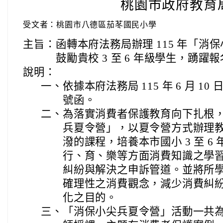
桃園市政府教育
受文者：桃園市八德區茄苳國民小學
主旨：
函轉本府法務局辦理 115 年「消
鼓勵貴校 3 至 6 年級學生，踴
說明：
一、
依據本府法務局 115 年 6 月 10 
號函。
二、
為落實消費者保護教育向下扎根
兵夏令營」，以夏令營方式辦理
潑的課程，培養本市國小 3 至 
行、育、樂等方面消費知識之學
糾紛與解決之申訴管道。並將所
確理性之消費觀念，減少消費糾
化之目的。
三、
「消保小尖兵夏令營」活動一共為期