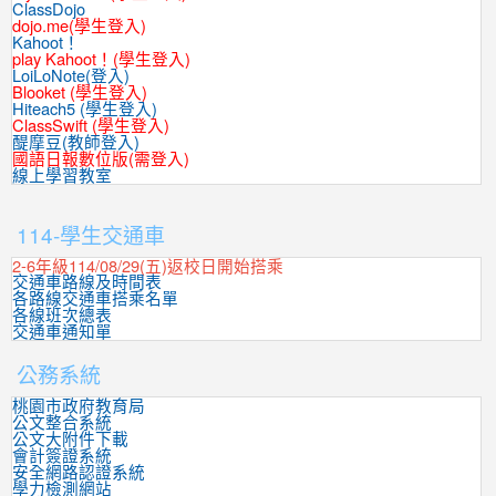
ClassDojo
dojo.me(學生登入)
Kahoot！
play Kahoot！(學生登入)
LoiLoNote(登入)
Blooket (學生登入)
Hiteach5 (學生登入)
ClassSwift (學生登入)
醍摩豆(教師登入)
國語日報數位版(需登入)
線上學習教室
:::
114-學生交通車
2-6年級114/08/29(五)返校日開始搭乘
交通車路線及時間表
各路線交通車搭乘名單
各線班次總表
交通車通知單
公務系統
桃園市政府教育局
公文整合系統
公文大附件下載
會計簽證系統
安全網路認證系統
學力檢測網站