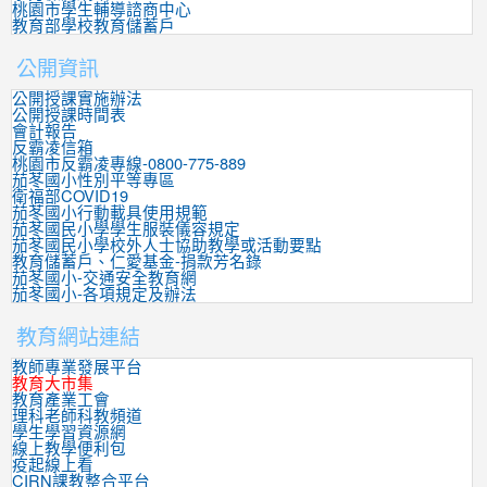
桃園市學生輔導諮商中心
教育部學校教育儲蓄戶
公開資訊
公開授課實施辦法
公開授課時間表
會計報告
反霸凌信箱
桃園市反霸凌專線-0800-775-889
茄苳國小性別平等專區
衛福部COVID19
茄苳國小行動載具使用規範
茄苳國民小學學生服裝儀容規定
茄苳國民小學校外人士協助教學或活動要點
教育儲蓄戶、仁愛基金-捐款芳名錄
茄苳國小-交通安全教育網
茄苳國小-各項規定及辦法
教育網站連結
教師專業發展平台
教育大市集
教育產業工會
理科老師科教頻道
學生學習資源網
線上教學便利包
疫起線上看
CIRN課教整合平台