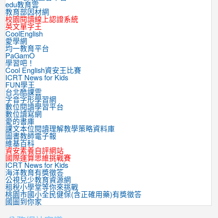
edu教育雲
教育部因材網
校園閱讀線上認證系統
英文單字王
CoolEnglish
愛學網
均一教育平台
PaGamO
學習吧！
Cool English資安王比賽
ICRT News for Kids
FUN學王
台北酷課雲
字音字形學習網
數位閱讀學習平台
數位讀寫網
愛的書庫
課文本位閱讀理解教學策略資料庫
圖書教師電子報
維基百科
資安素養自評網站
國際運算思維挑戰賽
ICRT News for Kids
海洋教育有獎徵答
公視兒少教育資源網
租稅小學堂等你來挑戰
桃園市國小全民健保(含正確用藥)有獎徵答
國圖到你家