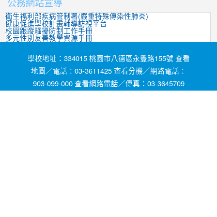
公務網站宣導
衛生福利部疾病管制署(嚴重特殊傳染性肺炎)
健康促進學校計畫輔導訪視平台
校園跟蹤騷擾防制工作手冊
多元性別友善教學資源手冊
學校地址：334015 桃園市八德區永豐路155號 查看
地圖／電話：03-3611425 查看分機／網路電話：
903-099-000 查看網路電話／傳真：03-3645709
網頁維護by茄苳國小資訊組