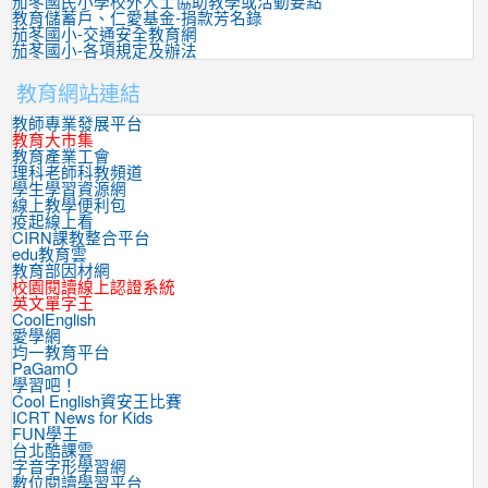
茄苳國民小學校外人士協助教學或活動要點
教育儲蓄戶、仁愛基金-捐款芳名錄
茄苳國小-交通安全教育網
茄苳國小-各項規定及辦法
教育網站連結
教師專業發展平台
教育大市集
教育產業工會
理科老師科教頻道
學生學習資源網
線上教學便利包
疫起線上看
CIRN課教整合平台
edu教育雲
教育部因材網
校園閱讀線上認證系統
英文單字王
CoolEnglish
愛學網
均一教育平台
PaGamO
學習吧！
Cool English資安王比賽
ICRT News for Kids
FUN學王
台北酷課雲
字音字形學習網
數位閱讀學習平台