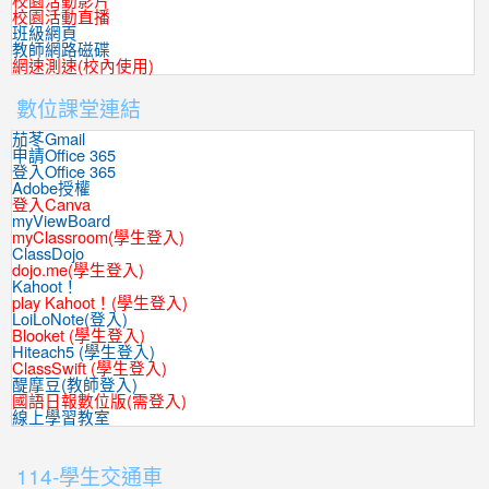
校園活動影片
校園活動直播
班級網頁
教師網路磁碟
網速測速(校內使用)
數位課堂連結
茄苳Gmail
申請Office 365
登入Office 365
Adobe授權
登入Canva
myViewBoard
myClassroom(學生登入)
ClassDojo
dojo.me(學生登入)
Kahoot！
play Kahoot！(學生登入)
LoiLoNote(登入)
Blooket (學生登入)
Hiteach5 (學生登入)
ClassSwift (學生登入)
醍摩豆(教師登入)
國語日報數位版(需登入)
線上學習教室
:::
114-學生交通車