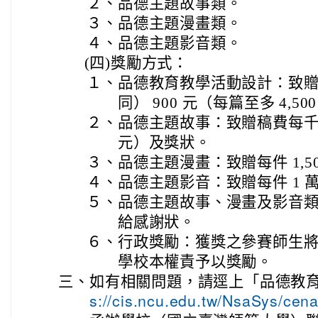
２、
品德主題故事類。
３、
品德主題漫畫類。
４、
品德主題影音類。
(四)
獎勵方式：
１、
品德教育教學活動設計：致
同） 900 元（每篇至多 4,5
２、
品德主題故事：致贈稿費每千字 9
元）及獎狀。
３、
品德主題漫畫：致贈每件 1,5
４、
品德主題影音：致贈每件 1 
５、
品德主題故事、漫畫及影音
給感謝狀。
６、
行政獎勵：獲獎之參賽師生
學校本權責予以獎勵。
三、
如有相關問題，請逕上「品德教
s://cis.ncu.edu.tw/NsaSys/cen