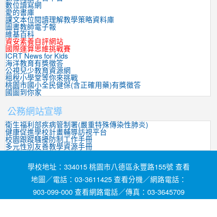
數位讀寫網
愛的書庫
課文本位閱讀理解教學策略資料庫
圖書教師電子報
維基百科
資安素養自評網站
國際運算思維挑戰賽
ICRT News for Kids
海洋教育有獎徵答
公視兒少教育資源網
租稅小學堂等你來挑戰
桃園市國小全民健保(含正確用藥)有獎徵答
國圖到你家
公務網站宣導
衛生福利部疾病管制署(嚴重特殊傳染性肺炎)
健康促進學校計畫輔導訪視平台
校園跟蹤騷擾防制工作手冊
多元性別友善教學資源手冊
學校地址：334015 桃園市八德區永豐路155號 查看
地圖／電話：03-3611425 查看分機／網路電話：
903-099-000 查看網路電話／傳真：03-3645709
網頁維護by茄苳國小資訊組