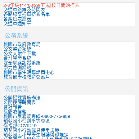
2-6年級114/08/29(五)返校日開始搭乘
交通車路線及時間表
各路線交通車搭乘名單
各線班次總表
交通車通知單
公務系統
桃園市政府教育局
公文整合系統
公文大附件下載
會計簽證系統
安全網路認證系統
學力檢測網站
桃園市學生輔導諮商中心
教育部學校教育儲蓄戶
公開資訊
公開授課實施辦法
公開授課時間表
會計報告
反霸凌信箱
桃園市反霸凌專線-0800-775-889
茄苳國小性別平等專區
衛福部COVID19
茄苳國小行動載具使用規範
茄苳國民小學學生服裝儀容規定