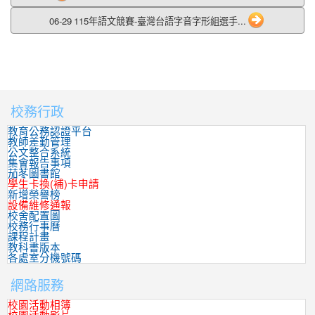
06-29 115年語文競賽-臺灣台語字音字形組選手...
校務行政
:::
教育公務認證平台
教師差勤管理
公文整合系統
集會報告事項
茄苳圖書館
學生卡換(補)卡申請
新增榮譽榜
設備維修通報
校舍配置圖
校務行事曆
課程計畫
教科書版本
各處室分機號碼
網路服務
校園活動相簿