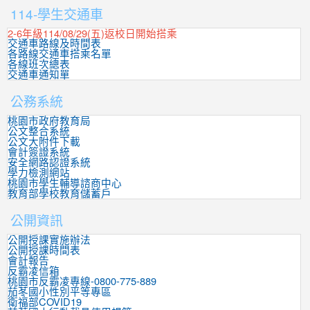
114-學生交通車
2-6年級114/08/29(五)返校日開始搭乘
交通車路線及時間表
各路線交通車搭乘名單
各線班次總表
交通車通知單
公務系統
桃園市政府教育局
公文整合系統
公文大附件下載
會計簽證系統
安全網路認證系統
學力檢測網站
桃園市學生輔導諮商中心
教育部學校教育儲蓄戶
公開資訊
公開授課實施辦法
公開授課時間表
會計報告
反霸凌信箱
桃園市反霸凌專線-0800-775-889
茄苳國小性別平等專區
衛福部COVID19