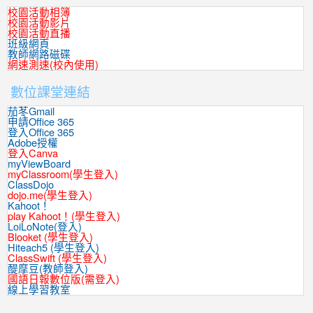
校園活動相簿
校園活動影片
校園活動直播
班級網頁
教師網路磁碟
網速測速(校內使用)
數位課堂連結
茄苳Gmail
申請Office 365
登入Office 365
Adobe授權
登入Canva
myViewBoard
myClassroom(學生登入)
ClassDojo
dojo.me(學生登入)
Kahoot！
play Kahoot！(學生登入)
LoiLoNote(登入)
Blooket (學生登入)
Hiteach5 (學生登入)
ClassSwift (學生登入)
醍摩豆(教師登入)
國語日報數位版(需登入)
線上學習教室
:::