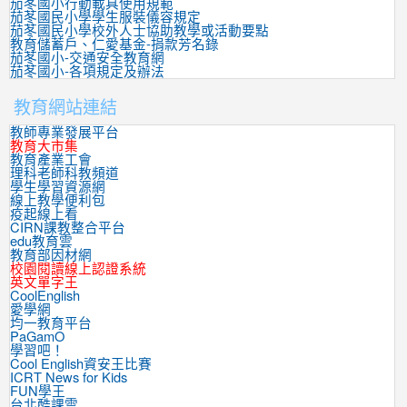
茄苳國小行動載具使用規範
茄苳國民小學學生服裝儀容規定
茄苳國民小學校外人士協助教學或活動要點
教育儲蓄戶、仁愛基金-捐款芳名錄
茄苳國小-交通安全教育網
茄苳國小-各項規定及辦法
教育網站連結
教師專業發展平台
教育大市集
教育產業工會
理科老師科教頻道
學生學習資源網
線上教學便利包
疫起線上看
CIRN課教整合平台
edu教育雲
教育部因材網
校園閱讀線上認證系統
英文單字王
CoolEnglish
愛學網
均一教育平台
PaGamO
學習吧！
Cool English資安王比賽
ICRT News for Kids
FUN學王
台北酷課雲