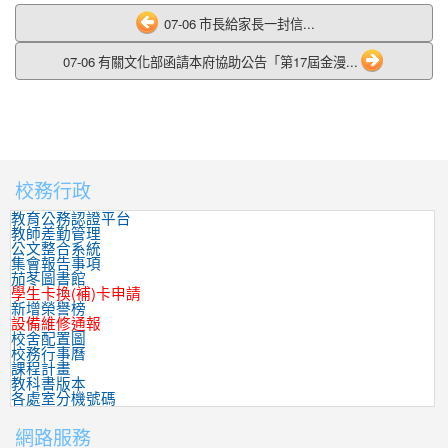
07-06 市長給家長一封信...
07-06 有關文化部函請本府協助公告「第17屆金漫...
校務行政
:::
教育公務認證平台
教師差勤管理
公文整合系統
集會報告事項
茄苳圖書館
學生卡換(補)卡申請
新增榮譽榜
設備維修通報
校舍配置圖
校務行事曆
課程計畫
教科書版本
各處室分機號碼
網路服務