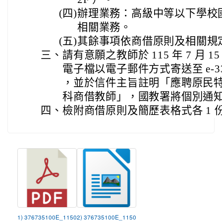
(四)
辦理業務：高級中等以下學校
相關業務。
(五)
其餘事項依商借原則及相關規
三、
請有意願之教師於 115 年 7 月
電子檔以電子郵件方式寄送至 e-3368@m
，並於信件主旨註明「應聘原民
科商借教師」，國教署將個別通
四、
檢附商借原則及簡歷表格式各 1 
1) 376735100E_1150
2) 376735100E_1150