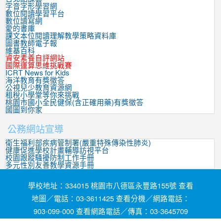
字音字形學習網
數位閱讀學習平台
數位讀寫網
愛的書庫
課文本位閱讀理解教學策略資料庫
圖書教師電子報
維基百科
資安素養自評網站
國際運算思維挑戰賽
ICRT News for Kids
海洋教育有獎徵答
公視兒少教育資源網
租稅小學堂等你來挑戰
桃園市國小全民健保(含正確用藥)有獎徵答
國圖到你家
公務網站宣導
衛生福利部疾病管制署(嚴重特殊傳染性肺炎)
健康促進學校計畫輔導訪視平台
校園跟蹤騷擾防制工作手冊
多元性別友善教學資源手冊
學校地址：334015 桃園市八德區永豐路155號 查看
地圖／電話：03-3611425 查看分機／網路電話：
903-099-000 查看網路電話／傳真：03-3645709