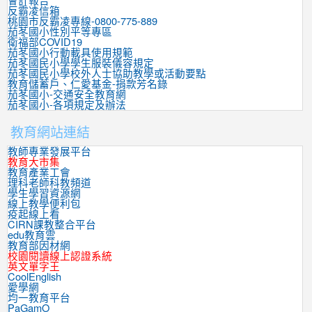
會計報告
反霸凌信箱
桃園市反霸凌專線-0800-775-889
茄苳國小性別平等專區
衛福部COVID19
茄苳國小行動載具使用規範
茄苳國民小學學生服裝儀容規定
茄苳國民小學校外人士協助教學或活動要點
教育儲蓄戶、仁愛基金-捐款芳名錄
茄苳國小-交通安全教育網
茄苳國小-各項規定及辦法
教育網站連結
教師專業發展平台
教育大市集
教育產業工會
理科老師科教頻道
學生學習資源網
線上教學便利包
疫起線上看
CIRN課教整合平台
edu教育雲
教育部因材網
校園閱讀線上認證系統
英文單字王
CoolEnglish
愛學網
均一教育平台
PaGamO