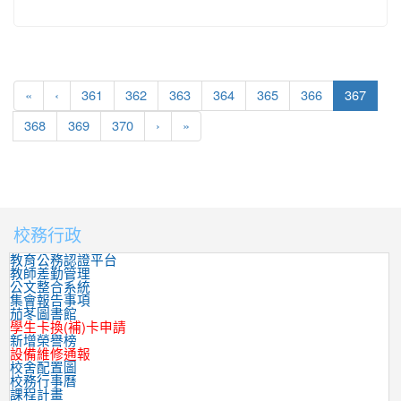
(curre
«
‹
361
362
363
364
365
366
367
368
369
370
›
»
校務行政
:::
教育公務認證平台
教師差勤管理
公文整合系統
集會報告事項
茄苳圖書館
學生卡換(補)卡申請
新增榮譽榜
設備維修通報
校舍配置圖
校務行事曆
課程計畫