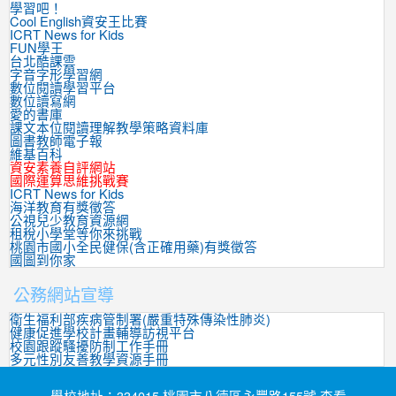
學習吧！
Cool English資安王比賽
ICRT News for Kids
FUN學王
台北酷課雲
字音字形學習網
數位閱讀學習平台
數位讀寫網
愛的書庫
課文本位閱讀理解教學策略資料庫
圖書教師電子報
維基百科
資安素養自評網站
國際運算思維挑戰賽
ICRT News for Kids
海洋教育有獎徵答
公視兒少教育資源網
租稅小學堂等你來挑戰
桃園市國小全民健保(含正確用藥)有獎徵答
國圖到你家
公務網站宣導
衛生福利部疾病管制署(嚴重特殊傳染性肺炎)
健康促進學校計畫輔導訪視平台
校園跟蹤騷擾防制工作手冊
多元性別友善教學資源手冊
學校地址：334015 桃園市八德區永豐路155號 查看