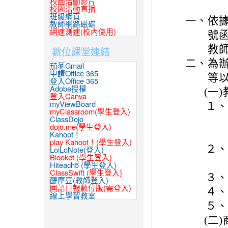
校園活動影片
校園活動直播
班級網頁
一、
依據
教師網路磁碟
網速測速(校內使用)
號
教
數位課堂連結
二、
為辦
茄苳Gmail
申請Office 365
等
登入Office 365
Adobe授權
(一)
登入Canva
myViewBoard
１、
myClassroom(學生登入)
ClassDojo
dojo.me(學生登入)
Kahoot！
play Kahoot！(學生登入)
２、
LoiLoNote(登入)
Blooket (學生登入)
Hiteach5 (學生登入)
ClassSwift (學生登入)
３、
醍摩豆(教師登入)
國語日報數位版(需登入)
４、
線上學習教室
５、
(二)