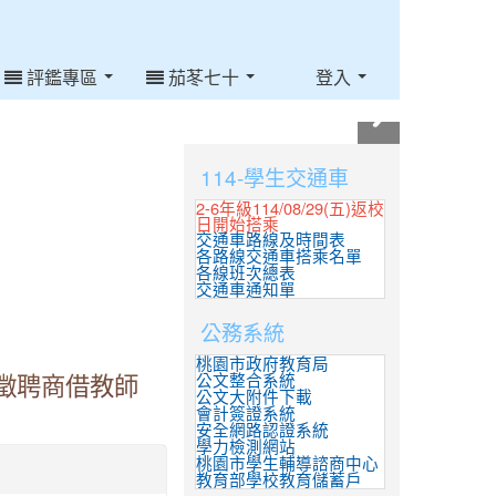
評鑑專區
茄苳七十
登入
:::
114-學生交通車
2-6年級114/08/29(五)返校
日開始搭乘
交通車路線及時間表
各路線交通車搭乘名單
各線班次總表
交通車通知單
公務系統
桃園市政府教育局
公文整合系統
徵聘商借教師
公文大附件下載
會計簽證系統
安全網路認證系統
學力檢測網站
桃園市學生輔導諮商中心
教育部學校教育儲蓄戶