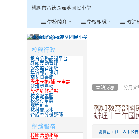
:::
桃園市八德區茄苳國民小學
學校簡介
學校組織
教師
:::
校務行政
:::
教育公務認證平台
教師差勤管理
公文整合系統
集會報告事項
茄苳圖書館
學生卡換(補)卡申請
新增榮譽榜
本站消息
分月文
設備維修通報
校舍配置圖
校務行事曆
課程計畫
轉知教育部國
教科書版本
各處室分機號碼
辦理十二年國
網路服務
-
劉寶富主任
人事公告
校園活動相簿