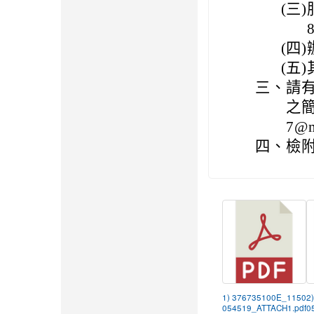
(三)
(四)
(五)
三、
請有
之簡
7@
四、
檢附
1) 376735100E_1150
2
054519_ATTACH1.pdf
0