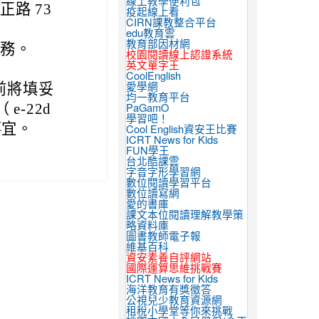
線上教學便利包
路 73
疫起線上看
CIRN課教整合平台
edu教育雲
教育部因材網
務。
校園閱讀線上認證系統
英文單字王
CoolEnglish
）前將填妥
愛學網
均一教育平台
-22d
PaGamO
學習吧！
試事宜。
Cool English資安王比賽
ICRT News for Kids
FUN學王
台北酷課雲
字音字形學習網
數位閱讀學習平台
數位讀寫網
愛的書庫
課文本位閱讀理解教學策
略資料庫
圖書教師電子報
維基百科
資安素養自評網站
國際運算思維挑戰賽
ICRT News for Kids
海洋教育有獎徵答
公視兒少教育資源網
租稅小學堂等你來挑戰