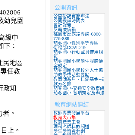
公開資訊
02806
公開授課實施辦法
及幼兒園
公開授課時間表
會計報告
反霸凌信箱
桃園市反霸凌專線-0800-
立高級中
775-889
茄苳國小性別平等專區
如下：
衛福部COVID19
茄苳國小行動載具使用規
範
茄苳國民小學學生服裝儀
住民地區
容規定
內專任教
茄苳國民小學校外人士協
助教學或活動要點
教育儲蓄戶、仁愛基金-捐
款芳名錄
行政知
茄苳國小-交通安全教育網
茄苳國小-各項規定及辦法
教育網站連結
力者。
教師專業發展平台
教育大市集
教育產業工會
理科老師科教頻道
1 日止。
學生學習資源網