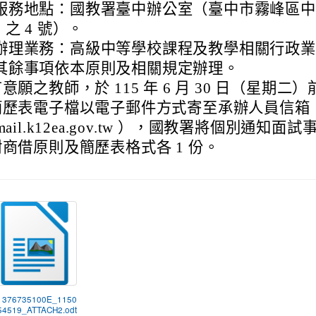
服務地點：國教署臺中辦公室（臺中市霧峰區中正
8 之 4 號）。
辦理業務：高級中等學校課程及教學相關行政業
其餘事項依本原則及相關規定辦理。
意願之教師，於 115 年 6 月 30 日（星期二
歷表電子檔以電子郵件方式寄至承辦人員信箱（ e
mail.k12ea.gov.tw ），國教署將個別通知面
商借原則及簡歷表格式各 1 份。
) 376735100E_1150
54519_ATTACH2.odt