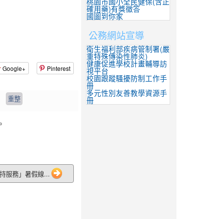
桃園市國小全民健保(含正
確用藥)有獎徵答
國圖到你家
公務網站宣導
衛生福利部疾病管制署(嚴
重特殊傳染性肺炎)
健康促進學校計畫輔導訪
Google+
Pinterest
視平台
校園跟蹤騷擾防制工作手
冊
多元性別友善教學資源手
冊
。
支持服務」暑假線...