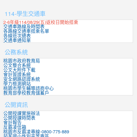
:::
114-學生交通車
2-6年級114/08/29(五)返校日開始搭乘
交通車路線及時間表
各路線交通車搭乘名單
各線班次總表
交通車通知單
公務系統
桃園市政府教育局
公文整合系統
公文大附件下載
會計簽證系統
安全網路認證系統
學力檢測網站
桃園市學生輔導諮商中心
教育部學校教育儲蓄戶
公開資訊
公開授課實施辦法
公開授課時間表
會計報告
反霸凌信箱
桃園市反霸凌專線-0800-775-889
茄苳國小性別平等專區