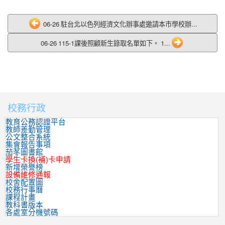
06-26 駐台北以色列經濟文化辦事處邀請本市學校辦...
06-26 115-1課後照顧新生錄取名單如下。 1...
校務行政
:::
教育公務認證平台
教師差勤管理
公文整合系統
集會報告事項
茄苳圖書館
學生卡換(補)卡申請
新增榮譽榜
設備維修通報
校舍配置圖
校務行事曆
課程計畫
教科書版本
各處室分機號碼