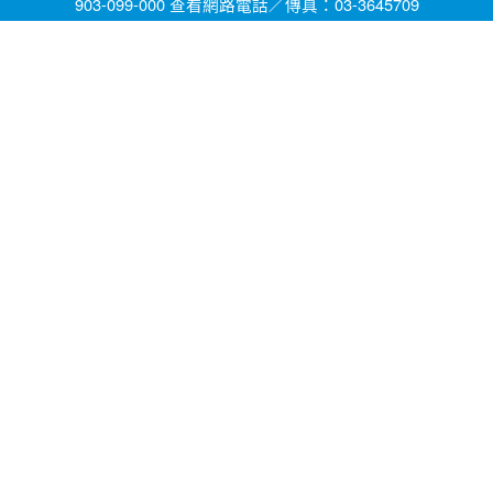
903-099-000 查看網路電話／傳真：03-3645709
網頁維護by茄苳國小資訊組