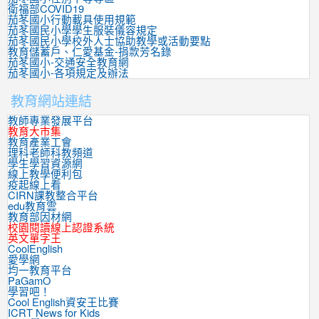
衛福部COVID19
茄苳國小行動載具使用規範
茄苳國民小學學生服裝儀容規定
茄苳國民小學校外人士協助教學或活動要點
教育儲蓄戶、仁愛基金-捐款芳名錄
茄苳國小-交通安全教育網
茄苳國小-各項規定及辦法
教育網站連結
教師專業發展平台
教育大市集
教育產業工會
理科老師科教頻道
學生學習資源網
線上教學便利包
疫起線上看
CIRN課教整合平台
edu教育雲
教育部因材網
校園閱讀線上認證系統
英文單字王
CoolEnglish
愛學網
均一教育平台
PaGamO
學習吧！
Cool English資安王比賽
ICRT News for Kids