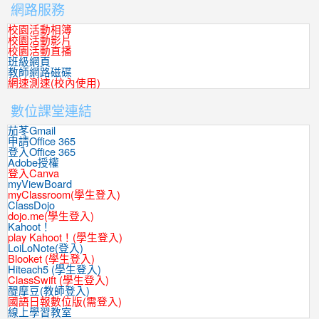
網路服務
校園活動相簿
校園活動影片
校園活動直播
班級網頁
教師網路磁碟
網速測速(校內使用)
數位課堂連結
茄苳Gmail
申請Office 365
登入Office 365
Adobe授權
登入Canva
myViewBoard
myClassroom(學生登入)
ClassDojo
dojo.me(學生登入)
Kahoot！
play Kahoot！(學生登入)
LoiLoNote(登入)
Blooket (學生登入)
Hiteach5 (學生登入)
ClassSwift (學生登入)
醍摩豆(教師登入)
國語日報數位版(需登入)
線上學習教室