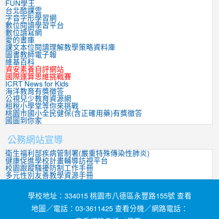
FUN學王
台北酷課雲
字音字形學習網
數位閱讀學習平台
數位讀寫網
愛的書庫
課文本位閱讀理解教學策略資料庫
圖書教師電子報
維基百科
資安素養自評網站
國際運算思維挑戰賽
ICRT News for Kids
海洋教育有獎徵答
公視兒少教育資源網
租稅小學堂等你來挑戰
桃園市國小全民健保(含正確用藥)有獎徵答
國圖到你家
公務網站宣導
衛生福利部疾病管制署(嚴重特殊傳染性肺炎)
健康促進學校計畫輔導訪視平台
校園跟蹤騷擾防制工作手冊
多元性別友善教學資源手冊
學校地址：334015 桃園市八德區永豐路155號 查看
地圖／電話：03-3611425 查看分機／網路電話：