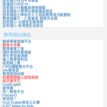
茄苳國小性別平等專區
衛福部COVID19
茄苳國小行動載具使用規範
茄苳國民小學學生服裝儀容規定
茄苳國民小學校外人士協助教學或活動要點
教育儲蓄戶、仁愛基金-捐款芳名錄
茄苳國小-交通安全教育網
茄苳國小-各項規定及辦法
教育網站連結
教師專業發展平台
教育大市集
教育產業工會
理科老師科教頻道
學生學習資源網
線上教學便利包
疫起線上看
CIRN課教整合平台
edu教育雲
教育部因材網
校園閱讀線上認證系統
英文單字王
CoolEnglish
愛學網
均一教育平台
PaGamO
學習吧！
Cool English資安王比賽
ICRT News for Kids