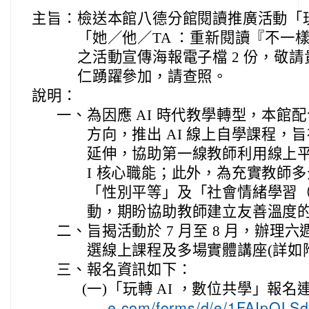
主旨：
檢送本館八德分館閱讀推廣活動「玩
「她／他／TA ：重新閱讀『不一
之活動宣傳海報電子檔 2 份，敬
仁踴躍參加，請查照。
說明：
一、
為因應 AI 時代教學轉型，本館
方向，推出 AI 線上自學課程，
延伸，協助第一線教師利用線上平
I 核心職能；此外，為充實教師
「性別平等」及「社會情緒學習（ 
動，期盼協助教師建立友善溫度
二、
旨揭活動於 7 月至 8 月，辦理六
選線上課程及多場實體講座(詳如
三、
報名資訊如下：
(一)
「玩轉 AI ，數位共學」報名
e.com/forms/d/e/1FAIpQL