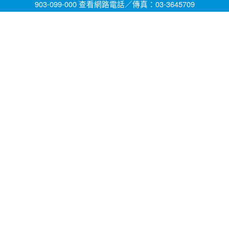
903-099-000 查看網路電話／傳真：03-3645709
網頁維護by茄苳國小資訊組