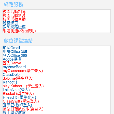
網路服務
校園活動相簿
校園活動影片
校園活動直播
班級網頁
教師網路磁碟
網速測速(校內使用)
數位課堂連結
茄苳Gmail
申請Office 365
登入Office 365
Adobe授權
登入Canva
myViewBoard
myClassroom(學生登入)
ClassDojo
dojo.me(學生登入)
Kahoot！
play Kahoot！(學生登入)
LoiLoNote(登入)
Blooket (學生登入)
Hiteach5 (學生登入)
ClassSwift (學生登入)
醍摩豆(教師登入)
國語日報數位版(需登入)
線上學習教室