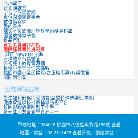
FUN學王
台北酷課雲
字音字形學習網
數位閱讀學習平台
數位讀寫網
愛的書庫
課文本位閱讀理解教學策略資料庫
圖書教師電子報
維基百科
資安素養自評網站
國際運算思維挑戰賽
ICRT News for Kids
海洋教育有獎徵答
公視兒少教育資源網
租稅小學堂等你來挑戰
桃園市國小全民健保(含正確用藥)有獎徵答
國圖到你家
公務網站宣導
衛生福利部疾病管制署(嚴重特殊傳染性肺炎)
健康促進學校計畫輔導訪視平台
校園跟蹤騷擾防制工作手冊
多元性別友善教學資源手冊
學校地址：334015 桃園市八德區永豐路155號 查看
地圖／電話：03-3611425 查看分機／網路電話：