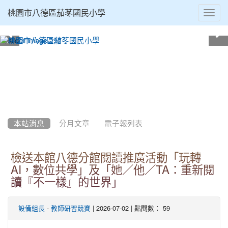
Toggl
桃園市八德區茄苳國民小學
navig
:::
本站消息
分月文章
電子報列表
檢送本館八德分館閱讀推廣活動「玩轉
AI，數位共學」及「她／他／TA：重新閱
讀『不一樣』的世界」
-
| 2026-07-02 | 點閱數： 59
設備組長
教師研習競賽