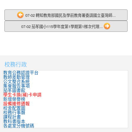
07-02 轉知教育部國民及學前教育署委請國立臺灣師...
07-02 茄苳國小115學年度第1學期第1梯次代理...
校務行政
:::
教育公務認證平台
教師差勤管理
公文整合系統
集會報告事項
茄苳圖書館
學生卡換(補)卡申請
新增榮譽榜
設備維修通報
校舍配置圖
校務行事曆
課程計畫
教科書版本
各處室分機號碼