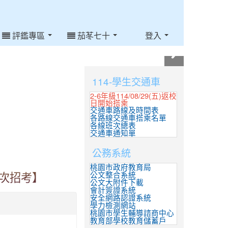
評鑑專區
茄苳七十
登入
:::
114-學生交通車
2-6年級114/08/29(五)返校
日開始搭乘
交通車路線及時間表
各路線交通車搭乘名單
各線班次總表
交通車通知單
公務系統
桃園市政府教育局
公文整合系統
7次招考】
公文大附件下載
會計簽證系統
安全網路認證系統
學力檢測網站
桃園市學生輔導諮商中心
教育部學校教育儲蓄戶