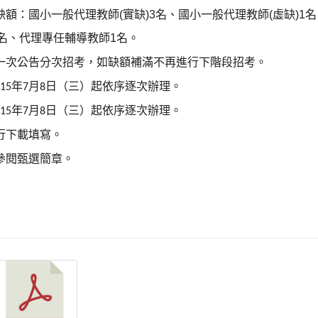
缺額：
國小一般代理教師
(
實缺
)3
名、國小一般代理教師
(
虛缺
)1
名
名、代理專任輔導教師
1
名。
一次公告分次招考，如缺額補滿不再進行下階段招考。
年
月
日（三）起依序逐次辦理。
15
7
8
年
月
日（三）起依序逐次辦理。
15
7
8
行下載填寫。
參閱甄選簡章。