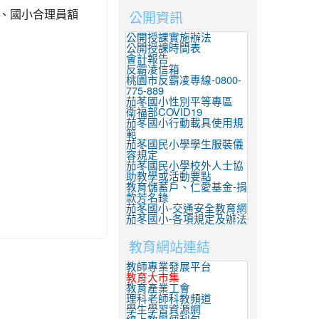
公開資訊
、國小合理員額
公開授課實施辦法
公開授課時間表
會計報告
反霸凌信箱
桃園市反霸凌專線-0800-
775-889
茄苳國小性別平等專區
衛福部COVID19
茄苳國小行動載具使用規
範
茄苳國民小學學生服裝儀
容規定
茄苳國民小學校外人士協
助教學或活動要點
教育儲蓄戶、仁愛基金-捐
款芳名錄
茄苳國小-交通安全教育網
茄苳國小-各項規定及辦法
教育網站連結
教師專業發展平台
教育大市集
教育產業工會
理科老師科教頻道
學生學習資源網