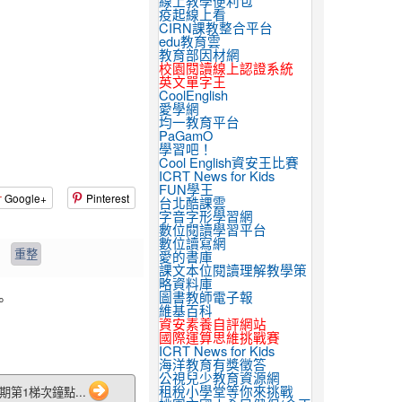
線上教學便利包
疫起線上看
CIRN課教整合平台
edu教育雲
教育部因材網
校園閱讀線上認證系統
英文單字王
CoolEnglish
愛學網
均一教育平台
PaGamO
學習吧！
Cool English資安王比賽
ICRT News for Kids
FUN學王
Google+
Pinterest
台北酷課雲
字音字形學習網
數位閱讀學習平台
數位讀寫網
愛的書庫
課文本位閱讀理解教學策
略資料庫
。
圖書教師電子報
維基百科
資安素養自評網站
國際運算思維挑戰賽
ICRT News for Kids
海洋教育有獎徵答
公視兒少教育資源網
租稅小學堂等你來挑戰
期第1梯次鐘點...