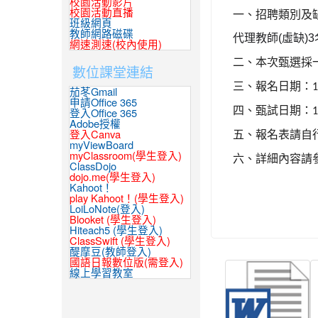
校園活動影片
校園活動直播
一、招聘類別及
班級網頁
教師網路磁碟
代理教師
(
虛缺
)3
網速測速(校內使用)
二、本次甄選採
數位課堂連結
三、報名日期：
1
茄苳Gmail
申請Office 365
四、甄試日期：
1
登入Office 365
Adobe授權
五、報名表請自
登入Canva
myViewBoard
myClassroom(學生登入)
六、詳細內容請
ClassDojo
dojo.me(學生登入)
Kahoot！
play Kahoot！(學生登入)
LoiLoNote(登入)
Blooket (學生登入)
Hiteach5 (學生登入)
ClassSwift (學生登入)
醍摩豆(教師登入)
國語日報數位版(需登入)
線上學習教室