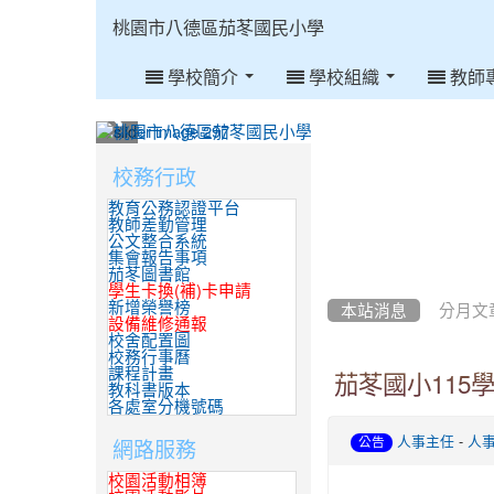
:::
桃園市八德區茄苳國民小學
學校簡介
學校組織
教師
:::
校務行政
:::
教育公務認證平台
教師差勤管理
公文整合系統
集會報告事項
茄苳圖書館
學生卡換(補)卡申請
新增榮譽榜
本站消息
分月文
設備維修通報
校舍配置圖
校務行事曆
課程計畫
茄苳國小115
教科書版本
各處室分機號碼
-
網路服務
人事主任
人
公告
校園活動相簿