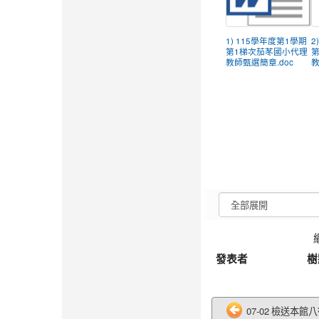
1) 115學年度第1學期
2
第1梯次茄苳國小代理
教師甄選簡章.doc
教
發表者
樹
07-02 檢送本館