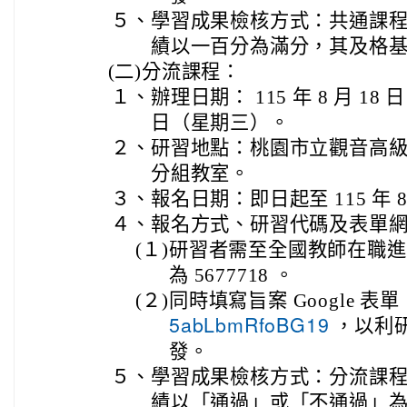
５、
學習成果檢核方式：共通課
績以一百分為滿分，其及格
(二)
分流課程：
１、
辦理日期： 115 年 8 月 1
日（星期三）。
２、
研習地點：桃園市立觀音高級
分組教室。
３、
報名日期：即日起至 115 年 
４、
報名方式、研習代碼及表單
(１)
研習者需至全國教師在職進
為 5677718 。
(２)
同時填寫旨案 Google 表
，以利
5abLbmRfoBG19
發。
５、
學習成果檢核方式：分流課
績以「通過」或「不通過」