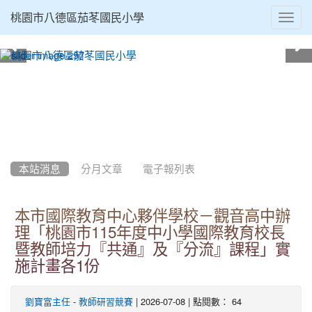
Toggl
桃園市八德區茄苳國民小學
navig
:::
本站消息
分月文章
電子報列表
本市國際教育中心夥伴學校－觀音高中辦
理「桃園市115年度中小學國際教育校長
暨教師培力『共通』及『分流』課程」實
施計畫各1份
-
| 2026-07-08 | 點閱數： 64
劉寶富主任
教師研習競賽