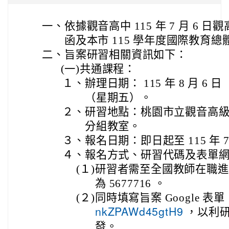
一、
依據觀音高中 115 年 7 月 6 日觀高
函及本市 115 學年度國際教育
二、
旨案研習相關資訊如下：
(一)
共通課程：
１、
辦理日期： 115 年 8 月 6
（星期五）。
２、
研習地點：桃園市立觀音高級
分組教室。
３、
報名日期：即日起至 115 年 
４、
報名方式、研習代碼及表單
(１)
研習者需至全國教師在職進
為 5677716 。
(２)
同時填寫旨案 Google 表
，以利研
nkZPAWd45gtH9
發。