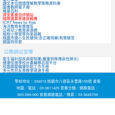
課文本位閱讀理解教學策略資料庫
圖書教師電子報
維基百科
資安素養自評網站
國際運算思維挑戰賽
ICRT News for Kids
海洋教育有獎徵答
公視兒少教育資源網
租稅小學堂等你來挑戰
桃園市國小全民健保(含正確用藥)有獎徵答
國圖到你家
公務網站宣導
衛生福利部疾病管制署(嚴重特殊傳染性肺炎)
健康促進學校計畫輔導訪視平台
校園跟蹤騷擾防制工作手冊
多元性別友善教學資源手冊
學校地址：334015 桃園市八德區永豐路155號 查看
地圖／電話：03-3611425 查看分機／網路電話：
903-099-000 查看網路電話／傳真：03-3645709
網頁維護by茄苳國小資訊組