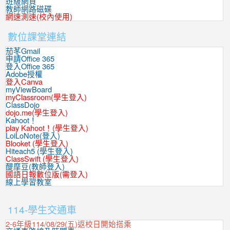
班級網頁
教師網路磁碟
網速測速(校內使用)
數位課堂連結
茄苳Gmail
申請Office 365
登入Office 365
Adobe授權
登入Canva
myViewBoard
myClassroom(學生登入)
ClassDojo
dojo.me(學生登入)
Kahoot！
play Kahoot！(學生登入)
LoiLoNote(登入)
Blooket (學生登入)
Hiteach5 (學生登入)
ClassSwift (學生登入)
醍摩豆(教師登入)
國語日報數位版(需登入)
線上學習教室
:::
114-學生交通車
2-6年級114/08/29(五)返校日開始搭乘