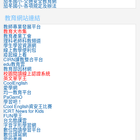
茄苳國小-交通安全教育網
茄苳國小-各項規定及辦法
教育網站連結
教師專業發展平台
教育大市集
教育產業工會
理科老師科教頻道
學生學習資源網
線上教學便利包
疫起線上看
CIRN課教整合平台
edu教育雲
教育部因材網
校園閱讀線上認證系統
英文單字王
CoolEnglish
愛學網
均一教育平台
PaGamO
學習吧！
Cool English資安王比賽
ICRT News for Kids
FUN學王
台北酷課雲
字音字形學習網
數位閱讀學習平台
數位讀寫網
愛的書庫