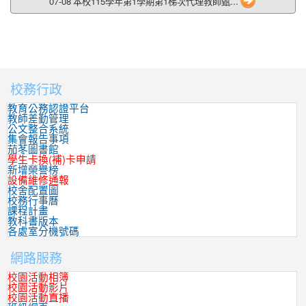
07-08 本校115學年第1學期第1梯次代理教師甄...
校務行政
:::
教育公務認證平台
教師差勤管理
公文整合系統
集會報告事項
茄苳圖書館
學生卡換(補)卡申請
新增榮譽榜
設備維修通報
校舍配置圖
校務行事曆
課程計畫
教科書版本
各處室分機號碼
網路服務
校園活動相簿
校園活動影片
校園活動直播