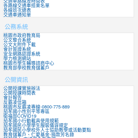
交通車路線及時間表
各路線交通車搭乘名單
各線班次總表
交通車通知單
公務系統
桃園市政府教育局
公文整合系統
公文大附件下載
會計簽證系統
安全網路認證系統
學力檢測網站
桃園市學生輔導諮商中心
教育部學校教育儲蓄戶
公開資訊
公開授課實施辦法
公開授課時間表
會計報告
反霸凌信箱
桃園市反霸凌專線-0800-775-889
茄苳國小性別平等專區
衛福部COVID19
茄苳國小行動載具使用規範
茄苳國民小學學生服裝儀容規定
茄苳國民小學校外人士協助教學或活動要點
教育儲蓄戶、仁愛基金-捐款芳名錄