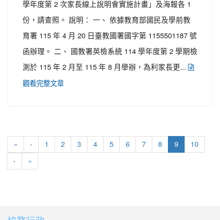
學年度第 2 次家長線上說明會實施計畫」及海報各 1
份，請查照。 說明： 一、 依據教育部國民及學前教
育署 115 年 4 月 20 日臺教國署國字第 1155501187 號
函辦理。 二、 國教署英檢系統 114 學年度第 2 學期檢
測於 115 年 2 月至 115 年 8 月舉辦，為利家長更...
觀看完整文章
(current)
«
‹
1
2
3
4
5
6
7
8
9
10
›
»
:::