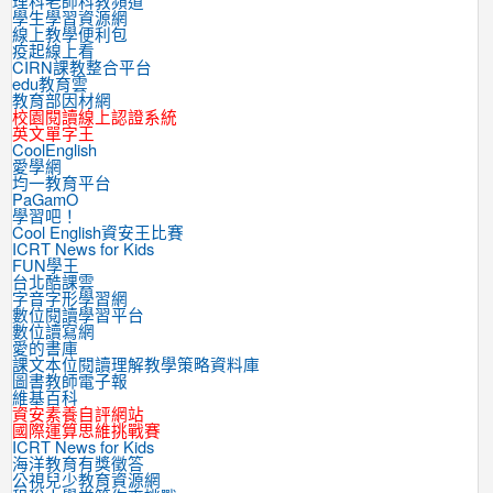
理科老師科教頻道
學生學習資源網
線上教學便利包
疫起線上看
CIRN課教整合平台
edu教育雲
教育部因材網
校園閱讀線上認證系統
英文單字王
CoolEnglish
愛學網
均一教育平台
PaGamO
學習吧！
Cool English資安王比賽
ICRT News for Kids
FUN學王
台北酷課雲
字音字形學習網
數位閱讀學習平台
數位讀寫網
愛的書庫
課文本位閱讀理解教學策略資料庫
圖書教師電子報
維基百科
資安素養自評網站
國際運算思維挑戰賽
ICRT News for Kids
海洋教育有獎徵答
公視兒少教育資源網