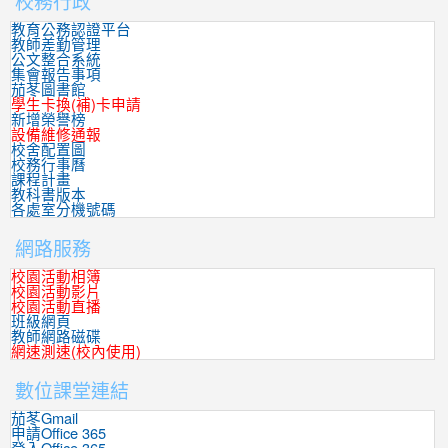
校務行政
教育公務認證平台
教師差勤管理
公文整合系統
集會報告事項
茄苳圖書館
學生卡換(補)卡申請
新增榮譽榜
設備維修通報
校舍配置圖
校務行事曆
課程計畫
教科書版本
各處室分機號碼
網路服務
校園活動相簿
校園活動影片
校園活動直播
班級網頁
教師網路磁碟
網速測速(校內使用)
數位課堂連結
茄苳Gmail
申請Office 365