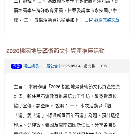
三」辦理。 二、 為鼓勵本市學子多接觸海洋知識，進
而培養學生海洋教育素養，旨案委請本市永安國小辦
理。 三、 旨揭活動資訊摘要如下： ...
觀看完整文章
2026桃園地景藝術節文化資產推廣活動
-
| 2026-05-04 | 點閱數： 105
衛生組長
一般公告
公告
主旨： 本局辦理「2026 桃園地景藝術節文化資產推廣
計畫」新住民石滬教育推廣培力工作坊，敬邀貴單位
協助宣傳，請查照。 說明： 一、 本次活動以『觀
「滬」愛「滬 」-認識新屋百年石滬』為題，預計透過
印尼、菲律賓、泰國及越南四國新住民，分享各自對