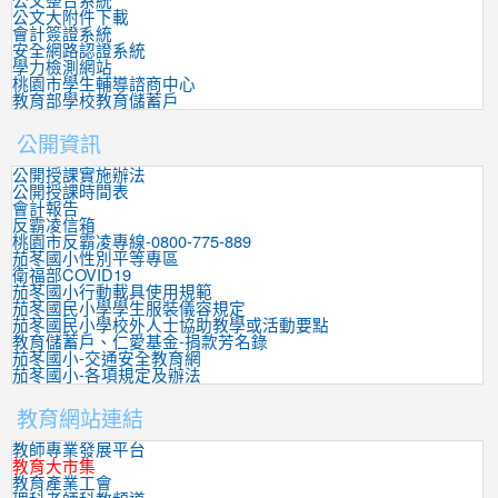
公文整合系統
公文大附件下載
會計簽證系統
安全網路認證系統
學力檢測網站
桃園市學生輔導諮商中心
教育部學校教育儲蓄戶
公開資訊
公開授課實施辦法
公開授課時間表
會計報告
反霸凌信箱
桃園市反霸凌專線-0800-775-889
茄苳國小性別平等專區
衛福部COVID19
茄苳國小行動載具使用規範
茄苳國民小學學生服裝儀容規定
茄苳國民小學校外人士協助教學或活動要點
教育儲蓄戶、仁愛基金-捐款芳名錄
茄苳國小-交通安全教育網
茄苳國小-各項規定及辦法
教育網站連結
教師專業發展平台
教育大市集
教育產業工會