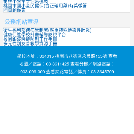
租稅小學堂等你來挑戰
桃園市國小全民健保(含正確用藥)有獎徵答
國圖到你家
公務網站宣導
衛生福利部疾病管制署(嚴重特殊傳染性肺炎)
健康促進學校計畫輔導訪視平台
校園跟蹤騷擾防制工作手冊
多元性別友善教學資源手冊
學校地址：334015 桃園市八德區永豐路155號 查看
地圖／電話：03-3611425 查看分機／網路電話：
903-099-000 查看網路電話／傳真：03-3645709
網頁維護by茄苳國小資訊組