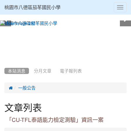
Toggl
桃園市八德區茄苳國民小學
navig
:::
本站消息
分月文章
電子報列表

一般公告
文章列表
「CU-TFL泰語能力檢定測驗」資訊一案